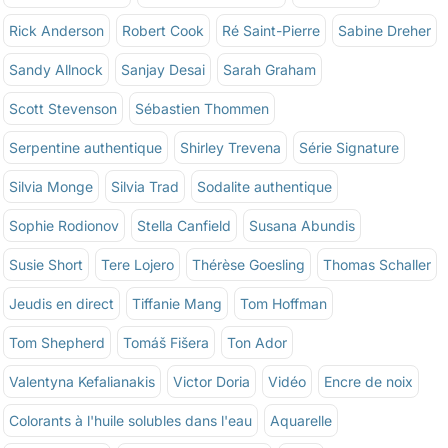
Rick Anderson
Robert Cook
Ré Saint-Pierre
Sabine Dreher
Sandy Allnock
Sanjay Desai
Sarah Graham
Scott Stevenson
Sébastien Thommen
Serpentine authentique
Shirley Trevena
Série Signature
Silvia Monge
Silvia Trad
Sodalite authentique
Sophie Rodionov
Stella Canfield
Susana Abundis
Susie Short
Tere Lojero
Thérèse Goesling
Thomas Schaller
Jeudis en direct
Tiffanie Mang
Tom Hoffman
Tom Shepherd
Tomáš Fišera
Ton Ador
Valentyna Kefalianakis
Victor Doria
Vidéo
Encre de noix
Colorants à l'huile solubles dans l'eau
Aquarelle