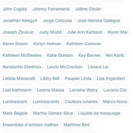
John Cogley
Johnny Patramanis
Jolène Olivier
Jonathan Kwegyir
Jorge Corpuna
José Herrera Gallegos
Joseph Zbukvic
Judy Mudd
Julie Ann Karlsson
Karen Mai
Karen Sioson
Karlyn Holman
Kathleen Conover
Kathleen McElwaine
Katie Graham
Kay Barnes
Ken Karlic
Konstantin Sterkhov
Laurin McCracken
Lénard Lai
Letizia Monacelli
Libby Bell
Poupée Linda
Lisa Argentieri
Loel Kathmann
Lorena Massa
Lorraine Watry
Luciano Cisi
Luminescent
Luminescents
Couleurs lunaires
Marco Novo
Mark Begbie
Martha Gómez-Silva
Liquide de masquage
Ensembles d'artistes maîtres
Matthew Bird