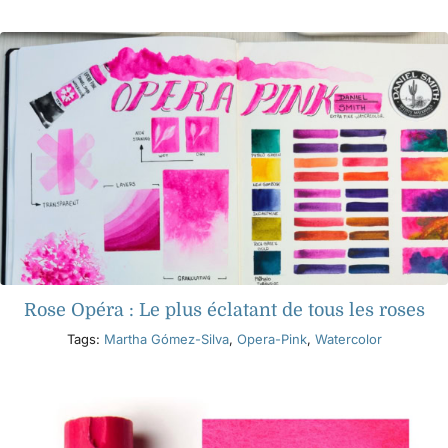
Produits
Événements
Blog
Ressources
Rose Opéra : Le plus éclatant de tous les roses
Trouver un détaillant
Tags:
Martha Gómez-Silva
,
Opera-Pink
,
Watercolor
Contactez-nous
S'abonner