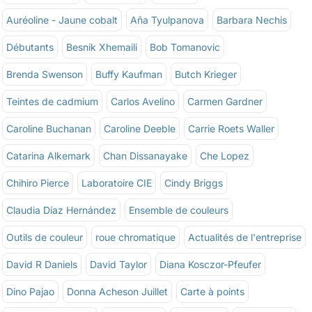
Auréoline - Jaune cobalt
Aña Tyulpanova
Barbara Nechis
Débutants
Besnik Xhemaili
Bob Tomanovic
Brenda Swenson
Buffy Kaufman
Butch Krieger
Teintes de cadmium
Carlos Avelino
Carmen Gardner
Caroline Buchanan
Caroline Deeble
Carrie Roets Waller
Catarina Alkemark
Chan Dissanayake
Che Lopez
Chihiro Pierce
Laboratoire CIE
Cindy Briggs
Claudia Díaz Hernández
Ensemble de couleurs
Outils de couleur
roue chromatique
Actualités de l'entreprise
David R Daniels
David Taylor
Diana Kosczor-Pfeufer
Dino Pajao
Donna Acheson Juillet
Carte à points