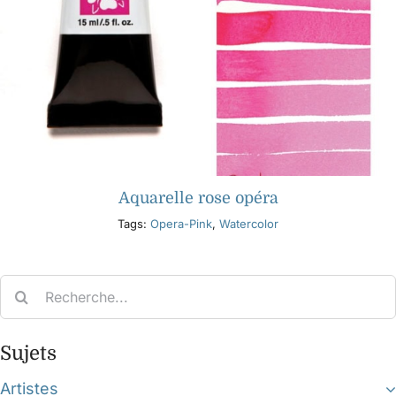
Aquarelle rose opéra
Tags:
Opera-Pink
,
Watercolor
Search
for:
Sujets
Artistes