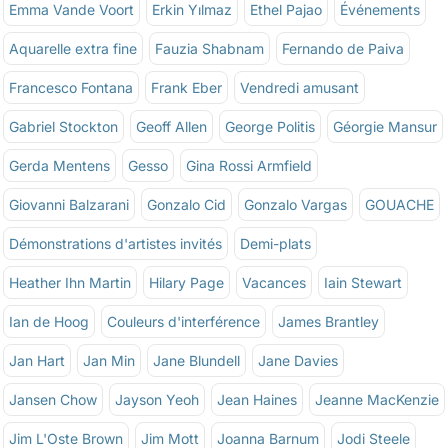
Emma Vande Voort
Erkin Yılmaz
Ethel Pajao
Événements
Aquarelle extra fine
Fauzia Shabnam
Fernando de Paiva
Francesco Fontana
Frank Eber
Vendredi amusant
Gabriel Stockton
Geoff Allen
George Politis
Géorgie Mansur
Gerda Mentens
Gesso
Gina Rossi Armfield
Giovanni Balzarani
Gonzalo Cid
Gonzalo Vargas
GOUACHE
Démonstrations d'artistes invités
Demi-plats
Heather Ihn Martin
Hilary Page
Vacances
Iain Stewart
Ian de Hoog
Couleurs d'interférence
James Brantley
Jan Hart
Jan Min
Jane Blundell
Jane Davies
Jansen Chow
Jayson Yeoh
Jean Haines
Jeanne MacKenzie
Jim L'Oste Brown
Jim Mott
Joanna Barnum
Jodi Steele