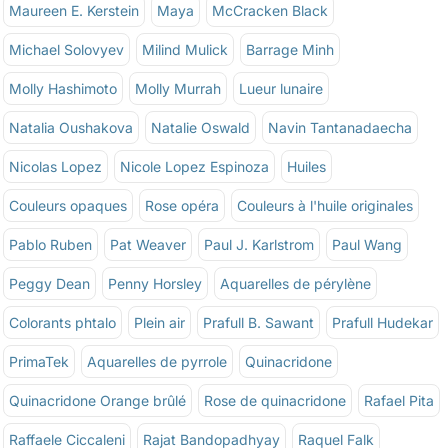
Maureen E. Kerstein
Maya
McCracken Black
Michael Solovyev
Milind Mulick
Barrage Minh
Molly Hashimoto
Molly Murrah
Lueur lunaire
Natalia Oushakova
Natalie Oswald
Navin Tantanadaecha
Nicolas Lopez
Nicole Lopez Espinoza
Huiles
Couleurs opaques
Rose opéra
Couleurs à l'huile originales
Pablo Ruben
Pat Weaver
Paul J. Karlstrom
Paul Wang
Peggy Dean
Penny Horsley
Aquarelles de pérylène
Colorants phtalo
Plein air
Prafull B. Sawant
Prafull Hudekar
PrimaTek
Aquarelles de pyrrole
Quinacridone
Quinacridone Orange brûlé
Rose de quinacridone
Rafael Pita
Raffaele Ciccaleni
Rajat Bandopadhyay
Raquel Falk