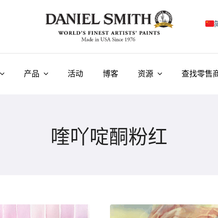
E
F
产品
活动
博客
资源
查找零售
I
E
喹吖啶酮粉红
N
У
T