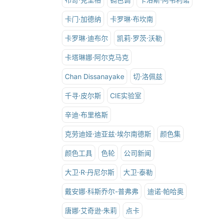
卡门·加德纳
卡罗琳·布坎南
卡罗琳·迪布尔
凯莉·罗茨·沃勒
卡塔琳娜·阿尔克马克
Chan Dissanayake
切·洛佩兹
千寻·皮尔斯
CIE实验室
辛迪·布里格斯
克劳迪娅·迪亚兹·埃尔南德斯
颜色集
颜色工具
色轮
公司新闻
大卫·R·丹尼尔斯
大卫·泰勒
戴安娜·科斯乔尔-普弗弗
迪诺·帕哈奥
唐娜·艾奇逊·朱莉
点卡