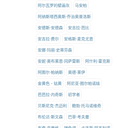
阿尔瓦罗的壁画灰
马安柏
阿纳斯塔西奥斯·乔治奥普洛斯
安德斯·安德森
安吉拉·芭比
安吉拉·费尔
安格斯·麦克尤恩
安娜·玛丽·史蒂芬森
安妮·奥布莱恩·冈萨雷斯
阿什利·霍克斯
阿图尔·帕纳斯
奥德·莱伊
金黄色 - 钴黄
阿尼亚·图尔帕诺娃
芭芭拉·内奇斯
初学者
贝斯尼克·杰迈利
鲍勃·托马诺维奇
布伦达·斯文森
巴菲·考夫曼
布奇·克里格
镉色调
卡洛斯·阿韦利诺