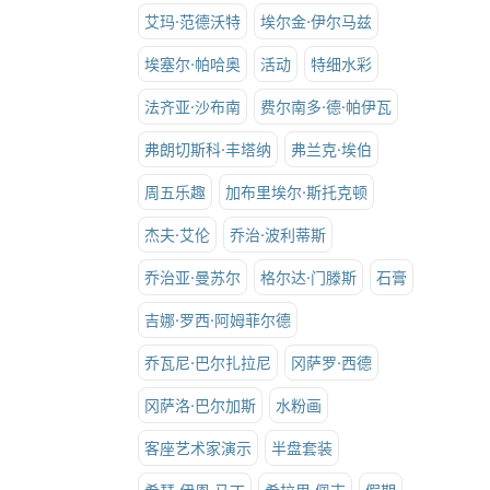
艾玛·范德沃特
埃尔金·伊尔马兹
埃塞尔·帕哈奥
活动
特细水彩
法齐亚·沙布南
费尔南多·德·帕伊瓦
弗朗切斯科·丰塔纳
弗兰克·埃伯
周五乐趣
加布里埃尔·斯托克顿
杰夫·艾伦
乔治·波利蒂斯
乔治亚·曼苏尔
格尔达·门滕斯
石膏
吉娜·罗西·阿姆菲尔德
乔瓦尼·巴尔扎拉尼
冈萨罗·西德
冈萨洛·巴尔加斯
水粉画
客座艺术家演示
半盘套装