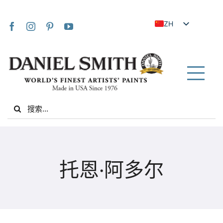
Skip
to
ZH
content
EN
JA
FR
Tog
IT
Nav
Search
DE
for:
ES
NL
家
UK
托恩·阿多尔
VI
关于我们
ZH_TW
社区