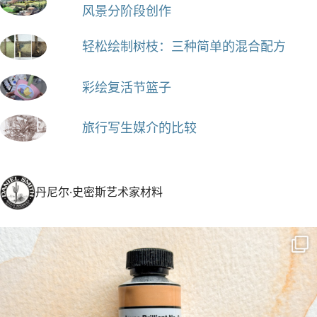
风景分阶段创作
轻松绘制树枝：三种简单的混合配方
彩绘复活节篮子
旅行写生媒介的比较
丹尼尔·史密斯艺术家材料