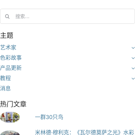
Search
for:
主题
艺术家
色彩故事
产品更新
教程
消息
热门文章
一群30只鸟
米林德·穆利克：《瓦尔德莫萨之光》水彩