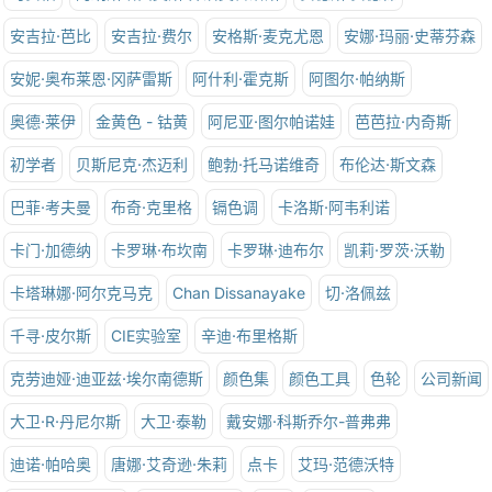
安吉拉·芭比
安吉拉·费尔
安格斯·麦克尤恩
安娜·玛丽·史蒂芬森
安妮·奥布莱恩·冈萨雷斯
阿什利·霍克斯
阿图尔·帕纳斯
奥德·莱伊
金黄色 - 钴黄
阿尼亚·图尔帕诺娃
芭芭拉·内奇斯
初学者
贝斯尼克·杰迈利
鲍勃·托马诺维奇
布伦达·斯文森
巴菲·考夫曼
布奇·克里格
镉色调
卡洛斯·阿韦利诺
卡门·加德纳
卡罗琳·布坎南
卡罗琳·迪布尔
凯莉·罗茨·沃勒
卡塔琳娜·阿尔克马克
Chan Dissanayake
切·洛佩兹
千寻·皮尔斯
CIE实验室
辛迪·布里格斯
克劳迪娅·迪亚兹·埃尔南德斯
颜色集
颜色工具
色轮
公司新闻
大卫·R·丹尼尔斯
大卫·泰勒
戴安娜·科斯乔尔-普弗弗
迪诺·帕哈奥
唐娜·艾奇逊·朱莉
点卡
艾玛·范德沃特