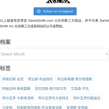
Follow on Instagram
以上链接将您带到 DanielSmith.com 以外的第三方网站，并不代表 Danie
Smith Inc 对该第三方或其网站的认可或赞助。.
档案
标签
阿格尼斯·吉茨
阿古斯·布迪扬托
阿古斯蒂娜·费尔南德斯
阿赫迈特·奥格雷滕
亚历克斯·希尔库尔茨
艾莉森·平托
阿尔瓦罗·卡斯塔涅特
阿尔瓦罗的卡连特灰
阿尔瓦罗的壁画灰
马安柏
阿纳斯塔西奥斯·乔治奥普洛斯
安德斯·安德森