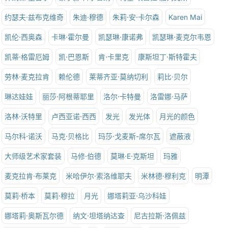
约瑟夫·兹布克维奇
朱迪·穆德
朱莉·安·卡尔森
Karen Mai
凯伦·西奥森
卡琳·霍尔曼
凯瑟琳·康诺弗
凯瑟琳·麦克尔韦恩
凯蒂·格雷厄姆
凯·巴恩斯
肯·卡里克
康斯坦丁·斯特霍夫
劳林·麦克拉肯
赖伦德
莱蒂齐亚·莫纳切利
莉比·贝尔
琳达娃娃
丽莎·阿根蒂耶里
洛尔·卡特曼
洛雷娜·马萨
洛林·沃特里
卢西亚诺·西西
发光
发光体
月光的颜色
马尔科·诺沃
马克·贝格比
玛莎·戈麦斯-席尔瓦
遮蔽液
大师级艺术家套装
马修·伯德
莫琳·E·克斯坦
玛雅
麦克拉肯·布莱克
米哈伊尔·索洛维耶夫
米林德·穆利克
明潭
莫莉·桥本
莫莉·穆拉
月光
娜塔莉亚·乌沙科娃
娜塔莉·奥斯瓦尔德
纳文·坦塔纳达查
尼古拉斯·洛佩兹