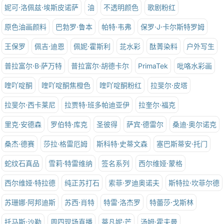
妮可·洛佩兹·埃斯皮诺萨
油
不透明颜色
歌剧粉红
原色油画颜料
巴勃罗·鲁本
帕特·韦弗
保罗·J·卡尔斯特罗姆
王保罗
佩吉·迪恩
佩妮·霍斯利
苝水彩
酞菁染料
户外写生
普拉富尔·B·萨万特
普拉富尔·胡德卡尔
PrimaTek
吡咯水彩画
喹吖啶酮
喹吖啶酮焦橙色
喹吖啶酮粉红
拉斐尔·皮塔
拉斐尔·西卡莱尼
拉贾特·班多帕迪亚伊
拉奎尔·福克
里克·安德森
罗伯特·库克
圣彼得
萨宾·德雷尔
桑迪·奥尔诺克
桑杰·德赛
莎拉·格雷厄姆
斯科特·史蒂文森
塞巴斯蒂安·托门
蛇纹石真品
雪莉·特雷维纳
签名系列
西尔维娅·蒙格
西尔维娅·特拉德
纯正苏打石
索菲·罗迪奥诺夫
斯特拉·坎菲尔德
苏珊娜·阿邦迪斯
苏西·肖特
特雷·洛杰罗
特蕾莎·戈斯林
托马斯·沙勒
周四现场直播
蒂凡妮·芒
汤姆·霍夫曼