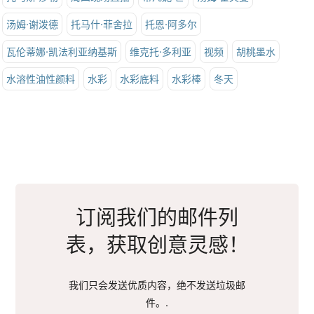
汤姆·谢泼德
托马什·菲舍拉
托恩·阿多尔
瓦伦蒂娜·凯法利亚纳基斯
维克托·多利亚
视频
胡桃墨水
水溶性油性颜料
水彩
水彩底料
水彩棒
冬天
订阅我们的邮件列
表，获取创意灵感！
我们只会发送优质内容，绝不发送垃圾邮
件。.