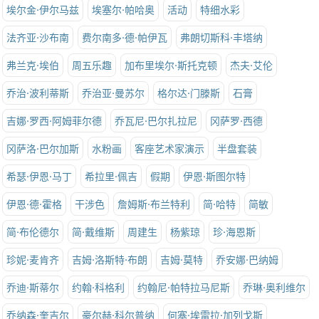
埃尔金·伊尔马兹
埃塞尔·帕哈奥
活动
特细水彩
法齐亚·沙布南
费尔南多·德·帕伊瓦
弗朗切斯科·丰塔纳
弗兰克·埃伯
周五乐趣
加布里埃尔·斯托克顿
杰夫·艾伦
乔治·波利蒂斯
乔治亚·曼苏尔
格尔达·门滕斯
石膏
吉娜·罗西·阿姆菲尔德
乔瓦尼·巴尔扎拉尼
冈萨罗·西德
冈萨洛·巴尔加斯
水粉画
客座艺术家演示
半盘套装
希瑟·伊恩·马丁
希拉里·佩吉
假期
伊恩·斯图尔特
伊恩·德·霍格
干涉色
詹姆斯·布兰特利
简·哈特
简敏
简·布伦德尔
简·戴维斯
周建生
杨紫琼
珍·海恩斯
珍妮·麦肯齐
吉姆·洛斯特·布朗
吉姆·莫特
乔安娜·巴纳姆
乔迪·斯蒂尔
约翰·科格利
约翰尼·帕特拉马尼斯
乔琳·奥利维尔
乔纳森·奎吉尔
豪尔赫·科尔普纳
何塞·埃雷拉·加列戈斯