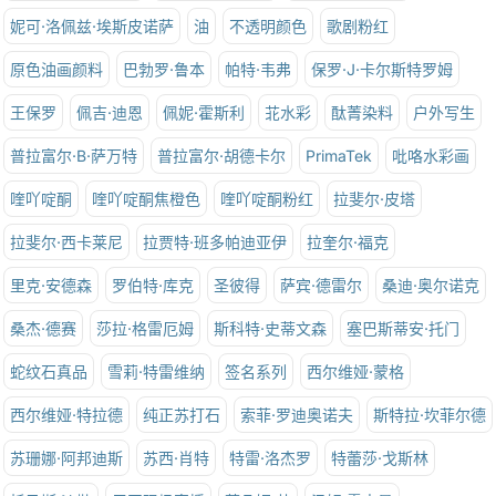
妮可·洛佩兹·埃斯皮诺萨
油
不透明颜色
歌剧粉红
原色油画颜料
巴勃罗·鲁本
帕特·韦弗
保罗·J·卡尔斯特罗姆
王保罗
佩吉·迪恩
佩妮·霍斯利
苝水彩
酞菁染料
户外写生
普拉富尔·B·萨万特
普拉富尔·胡德卡尔
PrimaTek
吡咯水彩画
喹吖啶酮
喹吖啶酮焦橙色
喹吖啶酮粉红
拉斐尔·皮塔
拉斐尔·西卡莱尼
拉贾特·班多帕迪亚伊
拉奎尔·福克
里克·安德森
罗伯特·库克
圣彼得
萨宾·德雷尔
桑迪·奥尔诺克
桑杰·德赛
莎拉·格雷厄姆
斯科特·史蒂文森
塞巴斯蒂安·托门
蛇纹石真品
雪莉·特雷维纳
签名系列
西尔维娅·蒙格
西尔维娅·特拉德
纯正苏打石
索菲·罗迪奥诺夫
斯特拉·坎菲尔德
苏珊娜·阿邦迪斯
苏西·肖特
特雷·洛杰罗
特蕾莎·戈斯林