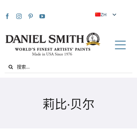
Skip
to
ZH
content
EN
JA
FR
Tog
IT
Nav
Search
DE
for:
ES
NL
家
UK
莉比·贝尔
VI
关于我们
ZH_TW
社区