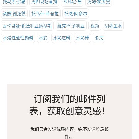
托马斯·沙勒
周四现场直播
蒂凡妮·芒
汤姆·霍夫曼
汤姆·谢泼德
托马什·菲舍拉
托恩·阿多尔
瓦伦蒂娜·凯法利亚纳基斯
维克托·多利亚
视频
胡桃墨水
水溶性油性颜料
水彩
水彩底料
水彩棒
冬天
订阅我们的邮件列
表，获取创意灵感！
我们只会发送优质内容，绝不发送垃圾邮
件。.