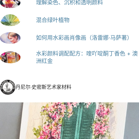
理解染色、沉积和透明颜料
混合绿叶植物
如何用水彩画肖像画（洛雷娜·马萨著）
水彩颜料调配配方：喹吖啶酮丁香色 + 澳
洲红金
丹尼尔·史密斯艺术家材料