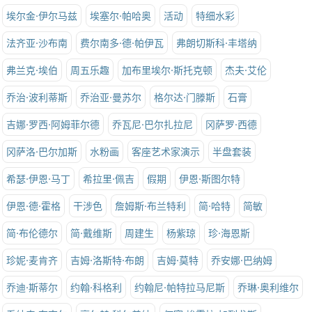
埃尔金·伊尔马兹
埃塞尔·帕哈奥
活动
特细水彩
法齐亚·沙布南
费尔南多·德·帕伊瓦
弗朗切斯科·丰塔纳
弗兰克·埃伯
周五乐趣
加布里埃尔·斯托克顿
杰夫·艾伦
乔治·波利蒂斯
乔治亚·曼苏尔
格尔达·门滕斯
石膏
吉娜·罗西·阿姆菲尔德
乔瓦尼·巴尔扎拉尼
冈萨罗·西德
冈萨洛·巴尔加斯
水粉画
客座艺术家演示
半盘套装
希瑟·伊恩·马丁
希拉里·佩吉
假期
伊恩·斯图尔特
伊恩·德·霍格
干涉色
詹姆斯·布兰特利
简·哈特
简敏
简·布伦德尔
简·戴维斯
周建生
杨紫琼
珍·海恩斯
珍妮·麦肯齐
吉姆·洛斯特·布朗
吉姆·莫特
乔安娜·巴纳姆
乔迪·斯蒂尔
约翰·科格利
约翰尼·帕特拉马尼斯
乔琳·奥利维尔