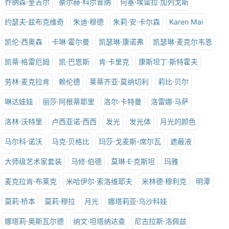
乔纳森·奎吉尔
豪尔赫·科尔普纳
何塞·埃雷拉·加列戈斯
约瑟夫·兹布克维奇
朱迪·穆德
朱莉·安·卡尔森
Karen Mai
凯伦·西奥森
卡琳·霍尔曼
凯瑟琳·康诺弗
凯瑟琳·麦克尔韦恩
凯蒂·格雷厄姆
凯·巴恩斯
肯·卡里克
康斯坦丁·斯特霍夫
劳林·麦克拉肯
赖伦德
莱蒂齐亚·莫纳切利
莉比·贝尔
琳达娃娃
丽莎·阿根蒂耶里
洛尔·卡特曼
洛雷娜·马萨
洛林·沃特里
卢西亚诺·西西
发光
发光体
月光的颜色
马尔科·诺沃
马克·贝格比
玛莎·戈麦斯-席尔瓦
遮蔽液
大师级艺术家套装
马修·伯德
莫琳·E·克斯坦
玛雅
麦克拉肯·布莱克
米哈伊尔·索洛维耶夫
米林德·穆利克
明潭
莫莉·桥本
莫莉·穆拉
月光
娜塔莉亚·乌沙科娃
娜塔莉·奥斯瓦尔德
纳文·坦塔纳达查
尼古拉斯·洛佩兹