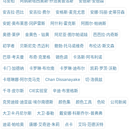
马安柏
阿纳斯塔西奥斯·乔治奥普洛斯
安德斯·安德森
安吉拉·芭比
安吉拉·费尔
安格斯·麦克尤恩
安娜·玛丽·史蒂芬森
安妮·奥布莱恩·冈萨雷斯
阿什利·霍克斯
阿图尔·帕纳斯
奥德·莱伊
金黄色 - 钴黄
阿尼亚·图尔帕诺娃
芭芭拉·内奇斯
初学者
贝斯尼克·杰迈利
鲍勃·托马诺维奇
布伦达·斯文森
巴菲·考夫曼
布奇·克里格
镉色调
卡洛斯·阿韦利诺
卡门·加德纳
卡罗琳·布坎南
卡罗琳·迪布尔
凯莉·罗茨·沃勒
卡塔琳娜·阿尔克马克
Chan Dissanayake
切·洛佩兹
千寻·皮尔斯
CIE实验室
辛迪·布里格斯
克劳迪娅·迪亚兹·埃尔南德斯
颜色集
颜色工具
色轮
公司新闻
大卫·R·丹尼尔斯
大卫·泰勒
戴安娜·科斯乔尔-普弗弗
迪诺·帕哈奥
唐娜·艾奇逊·朱莉
点卡
艾玛·范德沃特