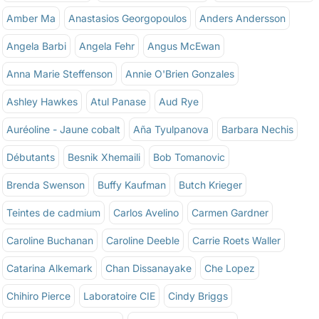
Amber Ma
Anastasios Georgopoulos
Anders Andersson
Angela Barbi
Angela Fehr
Angus McEwan
Anna Marie Steffenson
Annie O'Brien Gonzales
Ashley Hawkes
Atul Panase
Aud Rye
Auréoline - Jaune cobalt
Aña Tyulpanova
Barbara Nechis
Débutants
Besnik Xhemaili
Bob Tomanovic
Brenda Swenson
Buffy Kaufman
Butch Krieger
Teintes de cadmium
Carlos Avelino
Carmen Gardner
Caroline Buchanan
Caroline Deeble
Carrie Roets Waller
Catarina Alkemark
Chan Dissanayake
Che Lopez
Chihiro Pierce
Laboratoire CIE
Cindy Briggs