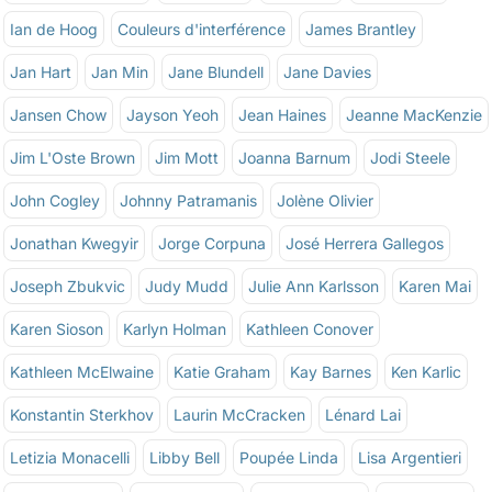
Ian de Hoog
Couleurs d'interférence
James Brantley
Jan Hart
Jan Min
Jane Blundell
Jane Davies
Jansen Chow
Jayson Yeoh
Jean Haines
Jeanne MacKenzie
Jim L'Oste Brown
Jim Mott
Joanna Barnum
Jodi Steele
John Cogley
Johnny Patramanis
Jolène Olivier
Jonathan Kwegyir
Jorge Corpuna
José Herrera Gallegos
Joseph Zbukvic
Judy Mudd
Julie Ann Karlsson
Karen Mai
Karen Sioson
Karlyn Holman
Kathleen Conover
Kathleen McElwaine
Katie Graham
Kay Barnes
Ken Karlic
Konstantin Sterkhov
Laurin McCracken
Lénard Lai
Letizia Monacelli
Libby Bell
Poupée Linda
Lisa Argentieri