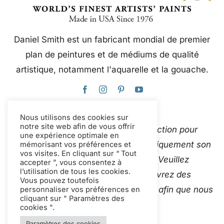
Daniel Smith est un fabricant mondial de premier
plan de peintures et de médiums de qualité
artistique, notamment l'aquarelle et la gouache.
Nous utilisons des cookies sur
notre site web afin de vous offrir
Ce site web utilise Google Traduction pour
une expérience optimale en
traduire instantanément et automatiquement son
mémorisant vos préférences et
vos visites. En cliquant sur “ Tout
contenu en plusieurs langues. Veuillez
accepter ”, vous consentez à
l’utilisation de tous les cookies.
Contactez-nous
si vous découvrez des
Vous pouvez toutefois
traductions automatiques inexactes afin que nous
personnaliser vos préférences en
cliquant sur " Paramètres des
puissions les corriger.
cookies ".
Paramètres des cookies