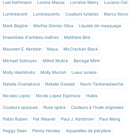
Loel Kathmann
Lorena Massa
Lorraine Watry
Luciano Cisi
Luminescent
Luminescents
Couleurs lunaires
Marco Novo
Mark Begbie
Martha Gómez-Silva
Liquide de masquage
Ensembles d'artistes maîtres
Matthew Bird
Maureen E. Kerstein
Maya
McCracken Black
Michael Solovyev
Milind Mulick
Barrage Minh
Molly Hashimoto
Molly Murrah
Lueur lunaire
Natalia Oushakova
Natalie Oswald
Navin Tantanadaecha
Nicolas Lopez
Nicole Lopez Espinoza
Huiles
Couleurs opaques
Rose opéra
Couleurs à l'huile originales
Pablo Ruben
Pat Weaver
Paul J. Karlstrom
Paul Wang
Peggy Dean
Penny Horsley
Aquarelles de pérylène