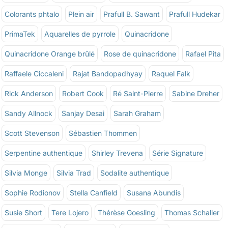
Colorants phtalo
Plein air
Prafull B. Sawant
Prafull Hudekar
PrimaTek
Aquarelles de pyrrole
Quinacridone
Quinacridone Orange brûlé
Rose de quinacridone
Rafael Pita
Raffaele Ciccaleni
Rajat Bandopadhyay
Raquel Falk
Rick Anderson
Robert Cook
Ré Saint-Pierre
Sabine Dreher
Sandy Allnock
Sanjay Desai
Sarah Graham
Scott Stevenson
Sébastien Thommen
Serpentine authentique
Shirley Trevena
Série Signature
Silvia Monge
Silvia Trad
Sodalite authentique
Sophie Rodionov
Stella Canfield
Susana Abundis
Susie Short
Tere Lojero
Thérèse Goesling
Thomas Schaller