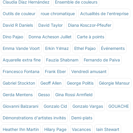
Claudia Díaz Hernández
Ensemble de couleurs
Outils de couleur
roue chromatique
Actualités de l'entreprise
David R Daniels
David Taylor
Diana Kosczor-Pfeufer
Dino Pajao
Donna Acheson Juillet
Carte à points
Emma Vande Voort
Erkin Yılmaz
Ethel Pajao
Événements
Aquarelle extra fine
Fauzia Shabnam
Fernando de Paiva
Francesco Fontana
Frank Eber
Vendredi amusant
Gabriel Stockton
Geoff Allen
George Politis
Géorgie Mansur
Gerda Mentens
Gesso
Gina Rossi Armfield
Giovanni Balzarani
Gonzalo Cid
Gonzalo Vargas
GOUACHE
Démonstrations d'artistes invités
Demi-plats
Heather Ihn Martin
Hilary Page
Vacances
Iain Stewart