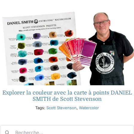
Produits
Événements
Blog
Ressources
Explorer la couleur avec la carte à points DANIEL
Trouver un détaillant
SMITH de Scott Stevenson
Tags:
Scott Stevenson
,
Watercolor
Contactez-nous
Search
S'abonner