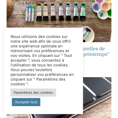
Nous utilisons des cookies sur
notre site web afin de vous offrir
une expérience optimale en
Des pétales aux pastels : 7 aquarelles de
mémorisant vos préférences et
DANIEL SMITH qui évoquent le printemps“
vos visites. En cliquant sur “ Tout
accepter ”, vous consentez à
Tags:
Watercolor
l’utilisation de tous les cookies.
Vous pouvez toutefois
personnaliser vos préférences en
cliquant sur " Paramètres des
cookies ".
Paramètres des cookies
Accepter tout