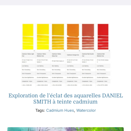
Produits
Événements
Blog
Ressources
Trouver un détaillant
Exploration de l'éclat des aquarelles DANIEL
SMITH à teinte cadmium
Tags:
Cadmium Hues
,
Watercolor
Contactez-nous
S'abonner