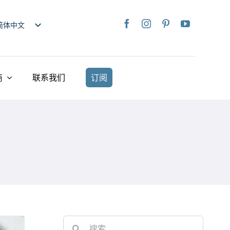
简体中文
nglish
日本語
rançais
商
联系我们
订阅
taliano
Deutsch
spañol
ederlands
країнська
iếng Việt
繁體中文
Search