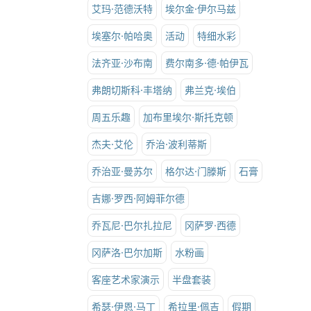
艾玛·范德沃特
埃尔金·伊尔马兹
埃塞尔·帕哈奥
活动
特细水彩
法齐亚·沙布南
费尔南多·德·帕伊瓦
弗朗切斯科·丰塔纳
弗兰克·埃伯
周五乐趣
加布里埃尔·斯托克顿
杰夫·艾伦
乔治·波利蒂斯
乔治亚·曼苏尔
格尔达·门滕斯
石膏
吉娜·罗西·阿姆菲尔德
乔瓦尼·巴尔扎拉尼
冈萨罗·西德
冈萨洛·巴尔加斯
水粉画
客座艺术家演示
半盘套装
希瑟·伊恩·马丁
希拉里·佩吉
假期