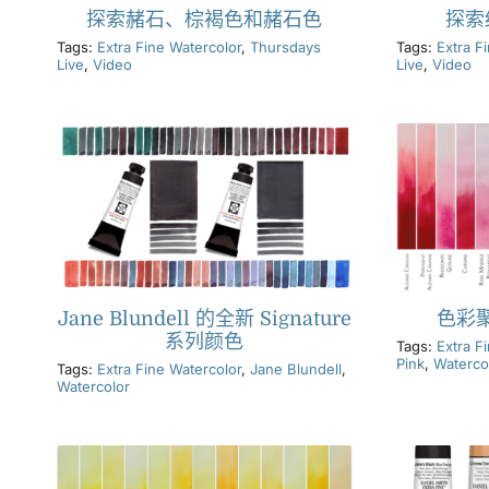
探索赭石、棕褐色和赭石色
探索
Tags:
Extra Fine Watercolor
,
Thursdays
Tags:
Extra F
Live
,
Video
Live
,
Video
Jane Blundell 的全新 Signature
色彩
系列颜色
Tags:
Extra F
Pink
,
Waterco
Tags:
Extra Fine Watercolor
,
Jane Blundell
,
Watercolor