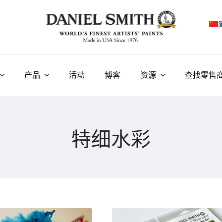
E
F
产品
活动
博客
资源
查找零售
I
E
特细水彩
N
У
T