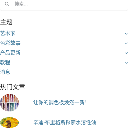
Search
for:
主题
艺术家
色彩故事
产品更新
教程
消息
热门文章
让你的调色板焕然一新！
辛迪·布里格斯探索水溶性油