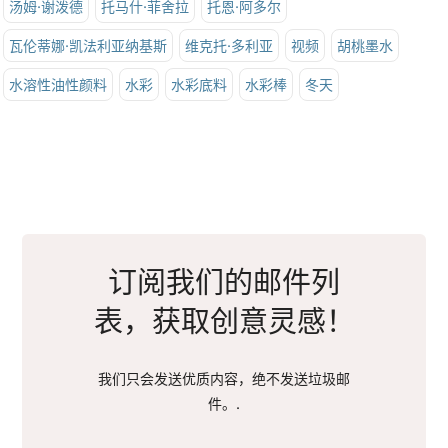
汤姆·谢泼德
托马什·菲舍拉
托恩·阿多尔
瓦伦蒂娜·凯法利亚纳基斯
维克托·多利亚
视频
胡桃墨水
水溶性油性颜料
水彩
水彩底料
水彩棒
冬天
订阅我们的邮件列
表，获取创意灵感！
我们只会发送优质内容，绝不发送垃圾邮
件。.