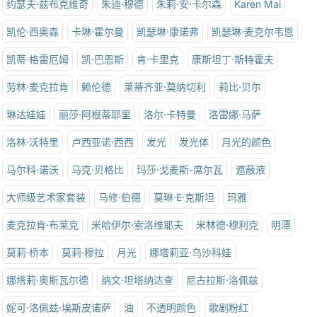
约瑟夫·兹布克维奇
朱迪·穆德
朱莉·安·卡尔森
Karen Mai
凯伦·西奥森
卡琳·霍尔曼
凯瑟琳·康诺弗
凯瑟琳·麦克尔韦恩
凯蒂·格雷厄姆
凯·巴恩斯
肯·卡里克
康斯坦丁·斯特霍夫
劳林·麦克拉肯
赖伦德
莱蒂齐亚·莫纳切利
莉比·贝尔
琳达娃娃
丽莎·阿根蒂耶里
洛尔·卡特曼
洛雷娜·马萨
洛林·沃特里
卢西亚诺·西西
发光
发光体
月光的颜色
马尔科·诺沃
马克·贝格比
玛莎·戈麦斯-席尔瓦
遮蔽液
大师级艺术家套装
马修·伯德
莫琳·E·克斯坦
玛雅
麦克拉肯·布莱克
米哈伊尔·索洛维耶夫
米林德·穆利克
明潭
莫莉·桥本
莫莉·穆拉
月光
娜塔莉亚·乌沙科娃
娜塔莉·奥斯瓦尔德
纳文·坦塔纳达查
尼古拉斯·洛佩兹
妮可·洛佩兹·埃斯皮诺萨
油
不透明颜色
歌剧粉红