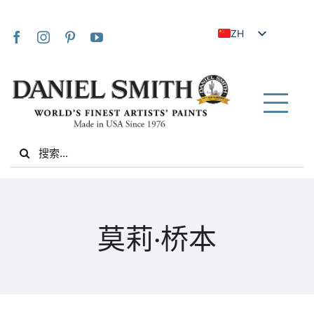
Skip
to
ZH
content
EN
JA
FR
Tog
IT
Nav
Search
DE
for:
ES
NL
家
UK
莫莉·桥本
VI
关于我们
ZH_TW
社区