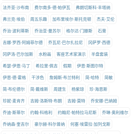
法齐亚·沙布南
费尔南多·德·帕伊瓦
弗朗切斯科·丰塔纳
弗兰克·埃伯
周五乐趣
加布里埃尔·斯托克顿
杰夫·艾伦
乔治·波利蒂斯
乔治亚·曼苏尔
格尔达·门滕斯
石膏
吉娜·罗西·阿姆菲尔德
乔瓦尼·巴尔扎拉尼
冈萨罗·西德
冈萨洛·巴尔加斯
水粉画
客座艺术家演示
半盘套装
希瑟·伊恩·马丁
希拉里·佩吉
假期
伊恩·斯图尔特
伊恩·德·霍格
干涉色
詹姆斯·布兰特利
简·哈特
简敏
简·布伦德尔
简·戴维斯
周建生
杨紫琼
珍·海恩斯
珍妮·麦肯齐
吉姆·洛斯特·布朗
吉姆·莫特
乔安娜·巴纳姆
乔迪·斯蒂尔
约翰·科格利
约翰尼·帕特拉马尼斯
乔琳·奥利维尔
乔纳森·奎吉尔
豪尔赫·科尔普纳
何塞·埃雷拉·加列戈斯