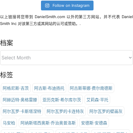
Follow on Instagram
以上链接将您带到 DanielSmith.com 以外的第三方网站，并不代表 Danie
Smith Inc 对该第三方或其网站的认可或赞助。.
档案
标签
阿格尼斯·吉茨
阿古斯·布迪扬托
阿古斯蒂娜·费尔南德斯
阿赫迈特·奥格雷滕
亚历克斯·希尔库尔茨
艾莉森·平托
阿尔瓦罗·卡斯塔涅特
阿尔瓦罗的卡连特灰
阿尔瓦罗的壁画灰
马安柏
阿纳斯塔西奥斯·乔治奥普洛斯
安德斯·安德森