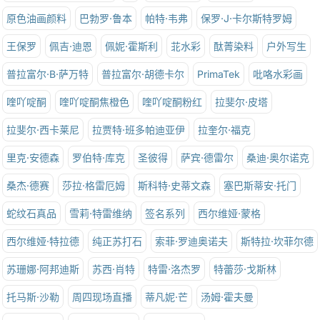
原色油画颜料
巴勃罗·鲁本
帕特·韦弗
保罗·J·卡尔斯特罗姆
王保罗
佩吉·迪恩
佩妮·霍斯利
苝水彩
酞菁染料
户外写生
普拉富尔·B·萨万特
普拉富尔·胡德卡尔
PrimaTek
吡咯水彩画
喹吖啶酮
喹吖啶酮焦橙色
喹吖啶酮粉红
拉斐尔·皮塔
拉斐尔·西卡莱尼
拉贾特·班多帕迪亚伊
拉奎尔·福克
里克·安德森
罗伯特·库克
圣彼得
萨宾·德雷尔
桑迪·奥尔诺克
桑杰·德赛
莎拉·格雷厄姆
斯科特·史蒂文森
塞巴斯蒂安·托门
蛇纹石真品
雪莉·特雷维纳
签名系列
西尔维娅·蒙格
西尔维娅·特拉德
纯正苏打石
索菲·罗迪奥诺夫
斯特拉·坎菲尔德
苏珊娜·阿邦迪斯
苏西·肖特
特雷·洛杰罗
特蕾莎·戈斯林
托马斯·沙勒
周四现场直播
蒂凡妮·芒
汤姆·霍夫曼