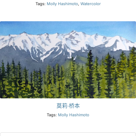
Tags:
Molly Hashimoto
,
Watercolor
莫莉·桥本
Tags:
Molly Hashimoto