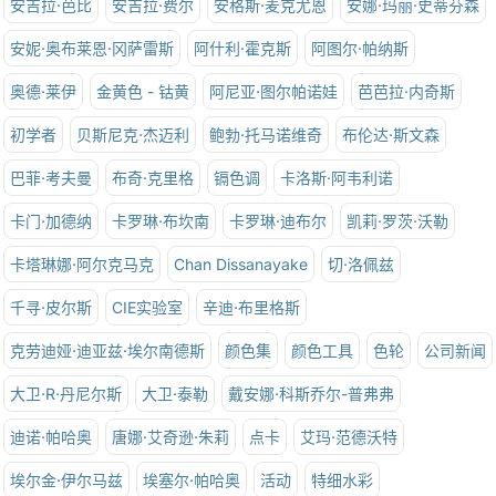
安吉拉·芭比
安吉拉·费尔
安格斯·麦克尤恩
安娜·玛丽·史蒂芬森
安妮·奥布莱恩·冈萨雷斯
阿什利·霍克斯
阿图尔·帕纳斯
奥德·莱伊
金黄色 - 钴黄
阿尼亚·图尔帕诺娃
芭芭拉·内奇斯
初学者
贝斯尼克·杰迈利
鲍勃·托马诺维奇
布伦达·斯文森
巴菲·考夫曼
布奇·克里格
镉色调
卡洛斯·阿韦利诺
卡门·加德纳
卡罗琳·布坎南
卡罗琳·迪布尔
凯莉·罗茨·沃勒
卡塔琳娜·阿尔克马克
Chan Dissanayake
切·洛佩兹
千寻·皮尔斯
CIE实验室
辛迪·布里格斯
克劳迪娅·迪亚兹·埃尔南德斯
颜色集
颜色工具
色轮
公司新闻
大卫·R·丹尼尔斯
大卫·泰勒
戴安娜·科斯乔尔-普弗弗
迪诺·帕哈奥
唐娜·艾奇逊·朱莉
点卡
艾玛·范德沃特
埃尔金·伊尔马兹
埃塞尔·帕哈奥
活动
特细水彩