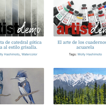
ta de catedral gótica
El arte de los cuaderno
 al estilo grisalla.
acuarela
lly Hashimoto
,
Watercolor
Tags:
Molly Hashimoto