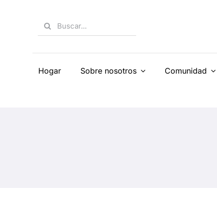
Skip
to
Search
content
for:
Hogar
Sobre nosotros
Comunidad