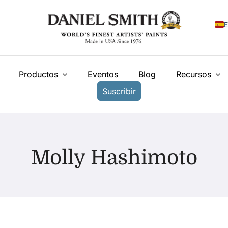
E
E
Productos
Eventos
Blog
Recursos
F
Suscribir
I
N
У
Molly Hashimoto
T