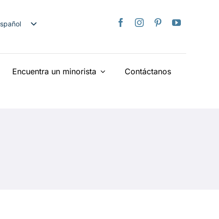
spañol
nglish
日本語
Encuentra un minorista
Contáctanos
rançais
taliano
Deutsch
ederlands
країнська
iếng Việt
简体中文
繁體中文