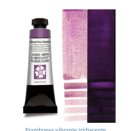
Productos
Eventos
Blog
Recursos
Encuentra un minorista
Contáctanos
Frambuesa vibrante iridiscente
Suscribir