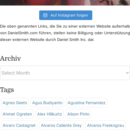
Auf Instagram folgen
Die oben genannten Links, die Sie zu einer externen Website außerhal
von DanielSmith.com führen, stellen keine Billigung oder Unterstützun
dieser externen Website durch Daniel Smith Inc. dar.
Archiv
Tags
Agnes Geets
Agus Budiyanto
Agustina Fernandez
Ahmet Ogreten
Alex Hillkurtz
Alison Pinto
Alvaro Castagnet
Alvaros Caliente Grey
Alvaros Freskograu