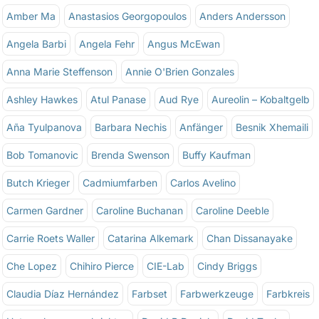
Amber Ma
Anastasios Georgopoulos
Anders Andersson
Angela Barbi
Angela Fehr
Angus McEwan
Anna Marie Steffenson
Annie O'Brien Gonzales
Ashley Hawkes
Atul Panase
Aud Rye
Aureolin – Kobaltgelb
Aña Tyulpanova
Barbara Nechis
Anfänger
Besnik Xhemaili
Bob Tomanovic
Brenda Swenson
Buffy Kaufman
Butch Krieger
Cadmiumfarben
Carlos Avelino
Carmen Gardner
Caroline Buchanan
Caroline Deeble
Carrie Roets Waller
Catarina Alkemark
Chan Dissanayake
Che Lopez
Chihiro Pierce
CIE-Lab
Cindy Briggs
Claudia Díaz Hernández
Farbset
Farbwerkzeuge
Farbkreis