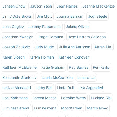
Jansen Chow
Jayson Yeoh
Jean Haines
Jeanne MacKenzie
Jim L'Oste Brown
Jim Mott
Joanna Barnum
Jodi Steele
John Cogley
Johnny Patramanis
Jolene Olivier
Jonathan Kwegyir
Jorge Corpuna
Jose Herrera Gallegos
Joseph Zbukvic
Judy Mudd
Julie Ann Karlsson
Karen Mai
Karen Sioson
Karlyn Holman
Kathleen Conover
Kathleen McElwaine
Katie Graham
Kay Barnes
Ken Karlic
Konstantin Sterkhov
Laurin McCracken
Lenard Lai
Letizia Monacelli
Libby Bell
Linda Doll
Lisa Argentieri
Loel Kathmann
Lorena Massa
Lorraine Watry
Luciano Cisi
Lumineszierend
Lumineszenz
Mondfarben
Marco Novo