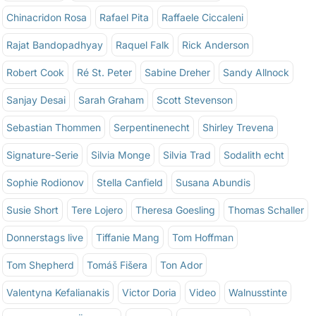
Chinacridon Rosa
Rafael Pita
Raffaele Ciccaleni
Rajat Bandopadhyay
Raquel Falk
Rick Anderson
Robert Cook
Ré St. Peter
Sabine Dreher
Sandy Allnock
Sanjay Desai
Sarah Graham
Scott Stevenson
Sebastian Thommen
Serpentinenecht
Shirley Trevena
Signature-Serie
Silvia Monge
Silvia Trad
Sodalith echt
Sophie Rodionov
Stella Canfield
Susana Abundis
Susie Short
Tere Lojero
Theresa Goesling
Thomas Schaller
Donnerstags live
Tiffanie Mang
Tom Hoffman
Tom Shepherd
Tomáš Fišera
Ton Ador
Valentyna Kefalianakis
Victor Doria
Video
Walnusstinte