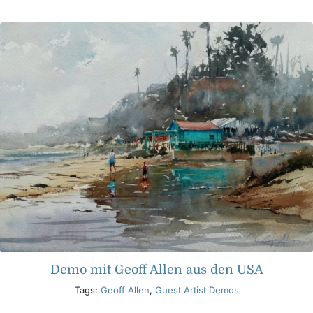
Produkte
Veranstaltungen
Blog
Ressourcen
Händler finden
Kontaktieren Sie uns
Demo mit Geoff Allen aus den USA
Tags:
Geoff Allen
,
Guest Artist Demos
Abonnieren