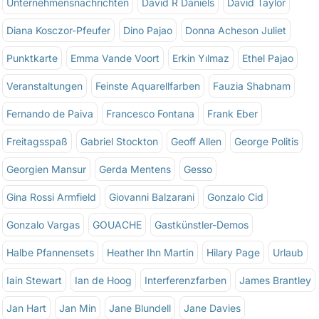
Unternehmensnachrichten
David R Daniels
David Taylor
Diana Kosczor-Pfeufer
Dino Pajao
Donna Acheson Juliet
Punktkarte
Emma Vande Voort
Erkin Yılmaz
Ethel Pajao
Veranstaltungen
Feinste Aquarellfarben
Fauzia Shabnam
Fernando de Paiva
Francesco Fontana
Frank Eber
Freitagsspaß
Gabriel Stockton
Geoff Allen
George Politis
Georgien Mansur
Gerda Mentens
Gesso
Gina Rossi Armfield
Giovanni Balzarani
Gonzalo Cid
Gonzalo Vargas
GOUACHE
Gastkünstler-Demos
Halbe Pfannensets
Heather Ihn Martin
Hilary Page
Urlaub
Iain Stewart
Ian de Hoog
Interferenzfarben
James Brantley
Jan Hart
Jan Min
Jane Blundell
Jane Davies