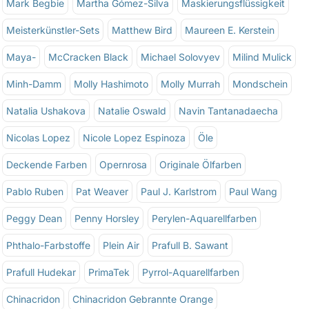
Mark Begbie
Martha Gómez-Silva
Maskierungsflüssigkeit
Meisterkünstler-Sets
Matthew Bird
Maureen E. Kerstein
Maya-
McCracken Black
Michael Solovyev
Milind Mulick
Minh-Damm
Molly Hashimoto
Molly Murrah
Mondschein
Natalia Ushakova
Natalie Oswald
Navin Tantanadaecha
Nicolas Lopez
Nicole Lopez Espinoza
Öle
Deckende Farben
Opernrosa
Originale Ölfarben
Pablo Ruben
Pat Weaver
Paul J. Karlstrom
Paul Wang
Peggy Dean
Penny Horsley
Perylen-Aquarellfarben
Phthalo-Farbstoffe
Plein Air
Prafull B. Sawant
Prafull Hudekar
PrimaTek
Pyrrol-Aquarellfarben
Chinacridon
Chinacridon Gebrannte Orange