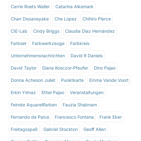
Carrie Roets Waller
Catarina Alkemark
Chan Dissanayake
Che Lopez
Chihiro Pierce
CIE-Lab
Cindy Briggs
Claudia Díaz Hernández
Farbset
Farbwerkzeuge
Farbkreis
Unternehmensnachrichten
David R Daniels
David Taylor
Diana Kosczor-Pfeufer
Dino Pajao
Donna Acheson Juliet
Punktkarte
Emma Vande Voort
Erkin Yılmaz
Ethel Pajao
Veranstaltungen
Feinste Aquarellfarben
Fauzia Shabnam
Fernando de Paiva
Francesco Fontana
Frank Eber
Freitagsspaß
Gabriel Stockton
Geoff Allen