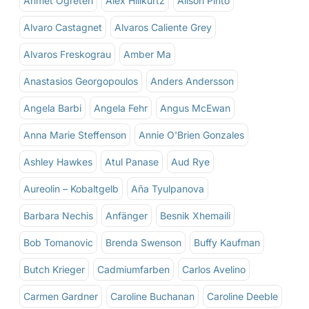
Ahmet Ogreten
Alex Hillkurtz
Alison Pinto
Alvaro Castagnet
Alvaros Caliente Grey
Alvaros Freskograu
Amber Ma
Anastasios Georgopoulos
Anders Andersson
Angela Barbi
Angela Fehr
Angus McEwan
Anna Marie Steffenson
Annie O'Brien Gonzales
Ashley Hawkes
Atul Panase
Aud Rye
Aureolin – Kobaltgelb
Aña Tyulpanova
Barbara Nechis
Anfänger
Besnik Xhemaili
Bob Tomanovic
Brenda Swenson
Buffy Kaufman
Butch Krieger
Cadmiumfarben
Carlos Avelino
Carmen Gardner
Caroline Buchanan
Caroline Deeble