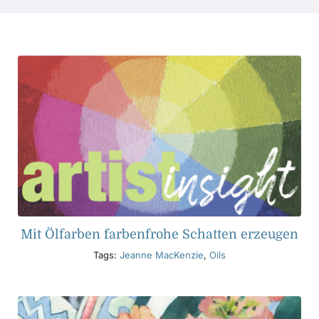
Produkte
Veranstaltungen
Blog
Ressourcen
Händler finden
Mit Ölfarben farbenfrohe Schatten erzeugen
Tags:
Jeanne MacKenzie
,
Oils
Kontaktieren Sie uns
Abonnieren