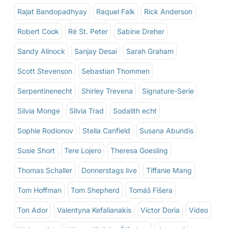
Rajat Bandopadhyay
Raquel Falk
Rick Anderson
Robert Cook
Ré St. Peter
Sabine Dreher
Sandy Allnock
Sanjay Desai
Sarah Graham
Scott Stevenson
Sebastian Thommen
Serpentinenecht
Shirley Trevena
Signature-Serie
Silvia Monge
Silvia Trad
Sodalith echt
Sophie Rodionov
Stella Canfield
Susana Abundis
Susie Short
Tere Lojero
Theresa Goesling
Thomas Schaller
Donnerstags live
Tiffanie Mang
Tom Hoffman
Tom Shepherd
Tomáš Fišera
Ton Ador
Valentyna Kefalianakis
Victor Doria
Video