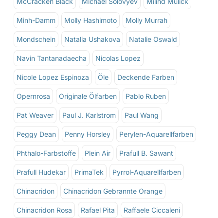
McCracken Black
Michael Solovyev
Milind Mulick
Minh-Damm
Molly Hashimoto
Molly Murrah
Mondschein
Natalia Ushakova
Natalie Oswald
Navin Tantanadaecha
Nicolas Lopez
Nicole Lopez Espinoza
Öle
Deckende Farben
Opernrosa
Originale Ölfarben
Pablo Ruben
Pat Weaver
Paul J. Karlstrom
Paul Wang
Peggy Dean
Penny Horsley
Perylen-Aquarellfarben
Phthalo-Farbstoffe
Plein Air
Prafull B. Sawant
Prafull Hudekar
PrimaTek
Pyrrol-Aquarellfarben
Chinacridon
Chinacridon Gebrannte Orange
Chinacridon Rosa
Rafael Pita
Raffaele Ciccaleni