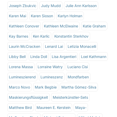
Joseph Zbukvic
Judy Mudd
Julie Ann Karlsson
Karen Mai
Karen Sioson
Karlyn Holman
Kathleen Conover
Kathleen McElwaine
Katie Graham
Kay Barnes
Ken Karlic
Konstantin Sterkhov
Laurin McCracken
Lenard Lai
Letizia Monacelli
Libby Bell
Linda Doll
Lisa Argentieri
Loel Kathmann
Lorena Massa
Lorraine Watry
Luciano Cisi
Lumineszierend
Lumineszenz
Mondfarben
Marco Novo
Mark Begbie
Martha Gómez-Silva
Maskierungsflüssigkeit
Meisterkünstler-Sets
Matthew Bird
Maureen E. Kerstein
Maya-