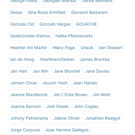
George Politis
Georgien Mansur
Gerda Mentens
Gesso
Gina Rossi Armfield
Giovanni Balzarani
Gonzalo Cid
Gonzalo Vargas
GOUACHE
Gastkünstler-Demos
Halbe Pfannensets
Heather Ihn Martin
Hilary Page
Urlaub
Iain Stewart
Ian de Hoog
Interferenzfarben
James Brantley
Jan Hart
Jan Min
Jane Blundell
Jane Davies
Jansen Chow
Jayson Yeoh
Jean Haines
Jeanne MacKenzie
Jim L'Oste Brown
Jim Mott
Joanna Barnum
Jodi Steele
John Cogley
Johnny Patramanis
Jolene Olivier
Jonathan Kwegyir
Jorge Corpuna
Jose Herrera Gallegos