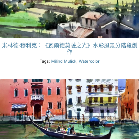
米林德·穆利克：《瓦爾德莫薩之光》水彩風景分階段創
作
Tags:
Milind Mulick
,
Watercolor