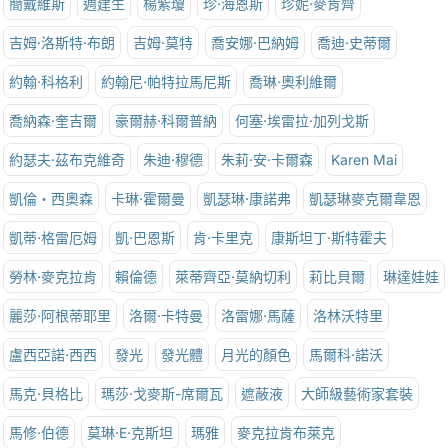
簡戴維斯
週建生
楊紫瓊
珍·海恩斯
珍妮·麥肯齊
吉姆·洛斯特·布朗
吉姆·莫特
喬安娜·巴納姆
喬迪·史蒂爾
約翰·科格利
約翰尼·帕特拉馬尼斯
喬琳·奧利維爾
喬納森·奎吉爾
豪爾赫·科爾普納
何塞·埃雷拉·加列戈斯
約瑟夫·茲布克維奇
朱迪·穆德
朱莉·安·卡爾森
Karen Mai
凱倫‧西奧森
卡琳·霍爾曼
凱瑟琳·康諾弗
凱瑟琳麥克爾韋恩
凱蒂·格雷厄姆
凱·巴恩斯
肯·卡里克
康斯坦丁·斯特霍夫
勞林·麥克拉肯
賴倫德
萊蒂齊亞·莫納切利
莉比貝爾
琳達娃娃
麗莎·阿根蒂耶里
洛爾·卡特曼
洛雷娜·馬薩
洛林沃特里
盧西亞諾·西西
發光
發光體
月光的顏色
馬爾科·諾沃
馬克·貝格比
瑪莎·戈麥斯-席爾瓦
遮蔽液
大師級藝術家套裝
馬修·伯德
莫琳·E·克斯坦
瑪雅
麥克拉肯布萊克