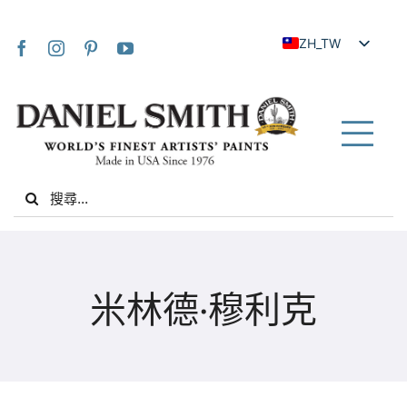
Skip
to
ZH_TW
content
EN
JA
FR
Tog
IT
Nav
Search
DE
for:
ES
NL
家
UK
米林德·穆利克
VI
關於我們
ZH
社群