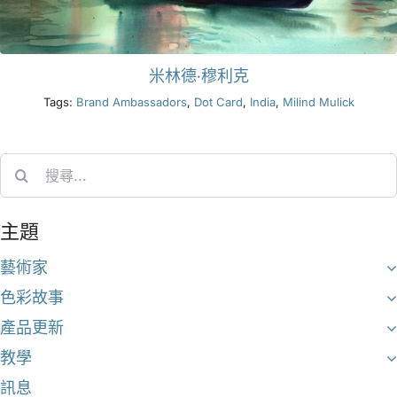
米林德·穆利克
Tags:
Brand Ambassadors
,
Dot Card
,
India
,
Milind Mulick
Search
for:
主題
藝術家
色彩故事
產品更新
教學
訊息