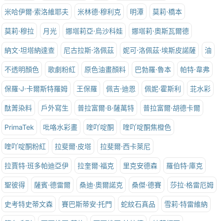
米哈伊爾·索洛維耶夫
米林德·穆利克
明潭
莫莉·橋本
莫莉·穆拉
月光
娜塔莉亞·烏沙科娃
娜塔莉·奧斯瓦爾德
納文·坦塔納達查
尼古拉斯·洛佩茲
妮可·洛佩茲·埃斯皮諾薩
油
不透明顏色
歌劇粉紅
原色油畫顏料
巴勃羅·魯本
帕特·韋弗
保羅·J·卡爾斯特羅姆
王保羅
佩吉·迪恩
佩妮·霍斯利
苝水彩
酞菁染料
戶外寫生
普拉富爾·B·薩萬特
普拉富爾·胡德卡爾
PrimaTek
吡咯水彩畫
喹吖啶酮
喹吖啶酮焦橙色
喹吖啶酮粉紅
拉斐爾·皮塔
拉斐爾·西卡萊尼
拉賈特·班多帕迪亞伊
拉奎爾·福克
里克安德森
羅伯特·庫克
聖彼得
薩賓·德雷爾
桑迪·奧爾諾克
桑傑·德賽
莎拉·格雷厄姆
史考特史蒂文森
賽巴斯蒂安·托門
蛇紋石真品
雪莉·特雷維納