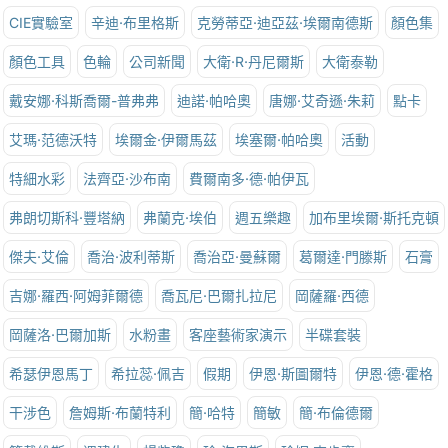
CIE實驗室
辛迪·布里格斯
克勞蒂亞·迪亞茲·埃爾南德斯
顏色集
顏色工具
色輪
公司新聞
大衛·R·丹尼爾斯
大衛泰勒
戴安娜·科斯喬爾-普弗弗
迪諾·帕哈奧
唐娜·艾奇遜·朱莉
點卡
艾瑪·范德沃特
埃爾金·伊爾馬茲
埃塞爾·帕哈奧
活動
特細水彩
法齊亞·沙布南
費爾南多·德·帕伊瓦
弗朗切斯科·豐塔納
弗蘭克·埃伯
週五樂趣
加布里埃爾·斯托克頓
傑夫·艾倫
喬治·波利蒂斯
喬治亞·曼蘇爾
葛爾達·門滕斯
石膏
吉娜·羅西·阿姆菲爾德
喬瓦尼·巴爾扎拉尼
岡薩羅·西德
岡薩洛·巴爾加斯
水粉畫
客座藝術家演示
半碟套裝
希瑟伊恩馬丁
希拉蕊·佩吉
假期
伊恩·斯圖爾特
伊恩·德·霍格
干涉色
詹姆斯·布蘭特利
簡·哈特
簡敏
簡·布倫德爾