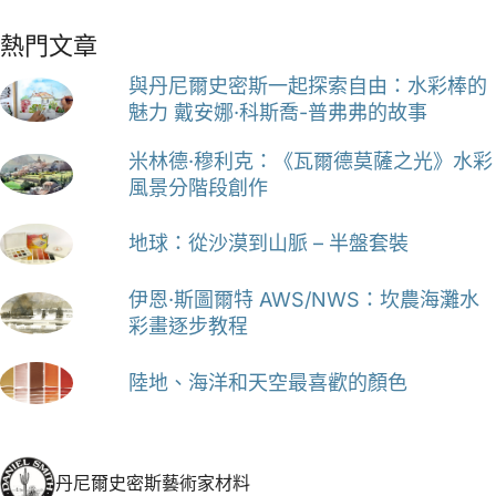
熱門文章
與丹尼爾史密斯一起探索自由：水彩棒的
魅力 戴安娜·科斯喬-普弗弗的故事
米林德·穆利克：《瓦爾德莫薩之光》水彩
風景分階段創作
地球：從沙漠到山脈 – 半盤套裝
伊恩·斯圖爾特 AWS/NWS：坎農海灘水
彩畫逐步教程
陸地、海洋和天空最喜歡的顏色
丹尼爾史密斯藝術家材料