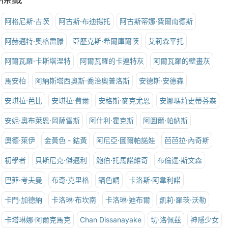
阿格尼斯·吉茨
阿古斯·布迪揚托
阿古斯蒂娜·費爾南德斯
阿赫邁特·奧格雷滕
亞歷克斯·希爾庫爾茨
艾莉森平托
阿爾瓦羅·卡斯塔涅特
阿爾瓦羅的卡連特灰
阿爾瓦羅的壁畫灰
馬安柏
阿納斯塔西奧斯·喬治奧普洛斯
安德斯·安德森
安琪拉·芭比
安琪拉·費爾
安格斯·麥克尤恩
安娜瑪莉史蒂芬森
安妮·奧布萊恩·岡薩雷斯
阿什利·霍克斯
阿圖爾·帕納斯
奧德·萊伊
金黃色 - 鈷黃
阿尼亞·圖爾帕諾娃
芭芭拉·內奇斯
初學者
貝斯尼克·傑邁利
鮑伯·托馬諾維奇
布倫達·斯文森
巴菲·考夫曼
布奇·克里格
鎘色調
卡洛斯·阿韋利諾
卡門·加德納
卡洛琳·布坎南
卡洛琳·迪布爾
凱莉·羅茨·沃勒
卡塔琳娜·阿爾克馬克
Chan Dissanayake
切·洛佩茲
神隱少女