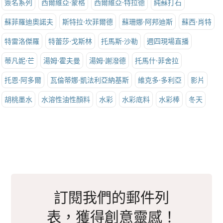
簽名系列
西爾維亞·蒙格
西爾維亞·特拉德
純蘇打石
蘇菲羅迪奧諾夫
斯特拉·坎菲爾德
蘇珊娜·阿邦迪斯
蘇西·肖特
特雷洛傑羅
特蕾莎·戈斯林
托馬斯·沙勒
週四現場直播
蒂凡妮·芒
湯姆·霍夫曼
湯姆·謝潑德
托馬什·菲舍拉
托恩·阿多爾
瓦倫蒂娜·凱法利亞納基斯
維克多·多利亞
影片
胡桃墨水
水溶性油性顏料
水彩
水彩底料
水彩棒
冬天
訂閱我們的郵件列
表，獲得創意靈感！