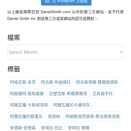
在 Instagram 上追蹤
以上連結將帶您到 DanielSmith.com 以外的第三方網站，並不代表
Daniel Smith Inc 對該第三方或其網站的認可或贊助。.
檔案
標籤
阿格尼斯·吉茨
阿古斯·布迪揚托
阿古斯蒂娜·費爾南德斯
阿赫邁特·奧格雷滕
亞歷克斯·希爾庫爾茨
艾莉森平托
阿爾瓦羅·卡斯塔涅特
阿爾瓦羅的卡連特灰
阿爾瓦羅的壁畫灰
馬安柏
阿納斯塔西奧斯·喬治奧普洛斯
安德斯·安德森
安琪拉·芭比
安琪拉·費爾