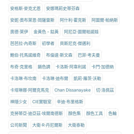
安格斯·麥克尤恩
安娜瑪莉史蒂芬森
安妮·奧布萊恩·岡薩雷斯
阿什利·霍克斯
阿圖爾·帕納斯
奧德·萊伊
金黃色 - 鈷黃
阿尼亞·圖爾帕諾娃
芭芭拉·內奇斯
初學者
貝斯尼克·傑邁利
鮑伯·托馬諾維奇
布倫達·斯文森
巴菲·考夫曼
布奇·克里格
鎘色調
卡洛斯·阿韋利諾
卡門·加德納
卡洛琳·布坎南
卡洛琳·迪布爾
凱莉·羅茨·沃勒
卡塔琳娜·阿爾克馬克
Chan Dissanayake
切·洛佩茲
神隱少女
CIE實驗室
辛迪·布里格斯
克勞蒂亞·迪亞茲·埃爾南德斯
顏色集
顏色工具
色輪
公司新聞
大衛·R·丹尼爾斯
大衛泰勒