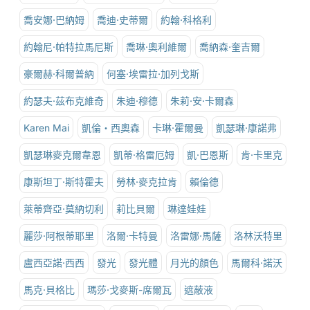
喬安娜·巴納姆
喬迪·史蒂爾
約翰·科格利
約翰尼·帕特拉馬尼斯
喬琳·奧利維爾
喬納森·奎吉爾
豪爾赫·科爾普納
何塞·埃雷拉·加列戈斯
約瑟夫·茲布克維奇
朱迪·穆德
朱莉·安·卡爾森
Karen Mai
凱倫‧西奧森
卡琳·霍爾曼
凱瑟琳·康諾弗
凱瑟琳麥克爾韋恩
凱蒂·格雷厄姆
凱·巴恩斯
肯·卡里克
康斯坦丁·斯特霍夫
勞林·麥克拉肯
賴倫德
萊蒂齊亞·莫納切利
莉比貝爾
琳達娃娃
麗莎·阿根蒂耶里
洛爾·卡特曼
洛雷娜·馬薩
洛林沃特里
盧西亞諾·西西
發光
發光體
月光的顏色
馬爾科·諾沃
馬克·貝格比
瑪莎·戈麥斯-席爾瓦
遮蔽液