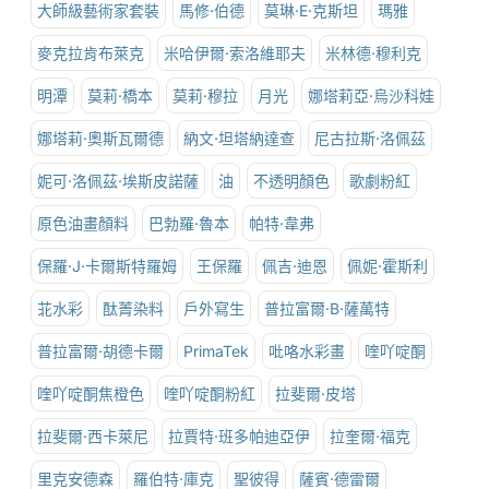
大師級藝術家套裝
馬修·伯德
莫琳·E·克斯坦
瑪雅
麥克拉肯布萊克
米哈伊爾·索洛維耶夫
米林德·穆利克
明潭
莫莉·橋本
莫莉·穆拉
月光
娜塔莉亞·烏沙科娃
娜塔莉·奧斯瓦爾德
納文·坦塔納達查
尼古拉斯·洛佩茲
妮可·洛佩茲·埃斯皮諾薩
油
不透明顏色
歌劇粉紅
原色油畫顏料
巴勃羅·魯本
帕特·韋弗
保羅·J·卡爾斯特羅姆
王保羅
佩吉·迪恩
佩妮·霍斯利
苝水彩
酞菁染料
戶外寫生
普拉富爾·B·薩萬特
普拉富爾·胡德卡爾
PrimaTek
吡咯水彩畫
喹吖啶酮
喹吖啶酮焦橙色
喹吖啶酮粉紅
拉斐爾·皮塔
拉斐爾·西卡萊尼
拉賈特·班多帕迪亞伊
拉奎爾·福克
里克安德森
羅伯特·庫克
聖彼得
薩賓·德雷爾