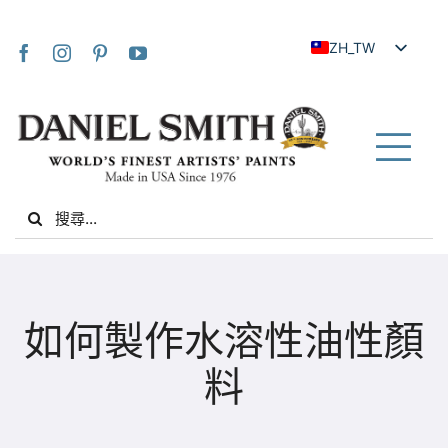
Skip
to
ZH_TW
content
EN
JA
FR
Tog
IT
Nav
Search
DE
for:
ES
NL
家
UK
如何製作水溶性油性顏
VI
關於我們
料
ZH
社群