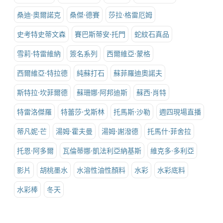
桑迪·奧爾諾克
桑傑·德賽
莎拉·格雷厄姆
史考特史蒂文森
賽巴斯蒂安·托門
蛇紋石真品
雪莉·特雷維納
簽名系列
西爾維亞·蒙格
西爾維亞·特拉德
純蘇打石
蘇菲羅迪奧諾夫
斯特拉·坎菲爾德
蘇珊娜·阿邦迪斯
蘇西·肖特
特雷洛傑羅
特蕾莎·戈斯林
托馬斯·沙勒
週四現場直播
蒂凡妮·芒
湯姆·霍夫曼
湯姆·謝潑德
托馬什·菲舍拉
托恩·阿多爾
瓦倫蒂娜·凱法利亞納基斯
維克多·多利亞
影片
胡桃墨水
水溶性油性顏料
水彩
水彩底料
水彩棒
冬天