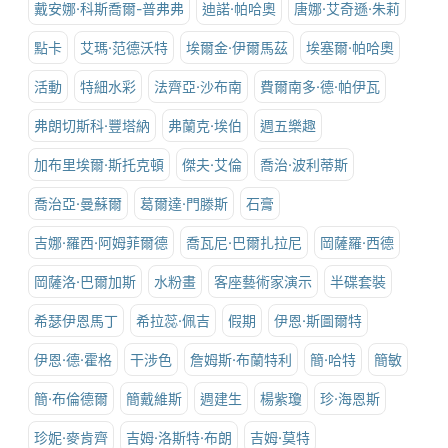
戴安娜·科斯喬爾-普弗弗
迪諾·帕哈奧
唐娜·艾奇遜·朱莉
點卡
艾瑪·范德沃特
埃爾金·伊爾馬茲
埃塞爾·帕哈奧
活動
特細水彩
法齊亞·沙布南
費爾南多·德·帕伊瓦
弗朗切斯科·豐塔納
弗蘭克·埃伯
週五樂趣
加布里埃爾·斯托克頓
傑夫·艾倫
喬治·波利蒂斯
喬治亞·曼蘇爾
葛爾達·門滕斯
石膏
吉娜·羅西·阿姆菲爾德
喬瓦尼·巴爾扎拉尼
岡薩羅·西德
岡薩洛·巴爾加斯
水粉畫
客座藝術家演示
半碟套裝
希瑟伊恩馬丁
希拉蕊·佩吉
假期
伊恩·斯圖爾特
伊恩·德·霍格
干涉色
詹姆斯·布蘭特利
簡·哈特
簡敏
簡·布倫德爾
簡戴維斯
週建生
楊紫瓊
珍·海恩斯
珍妮·麥肯齊
吉姆·洛斯特·布朗
吉姆·莫特