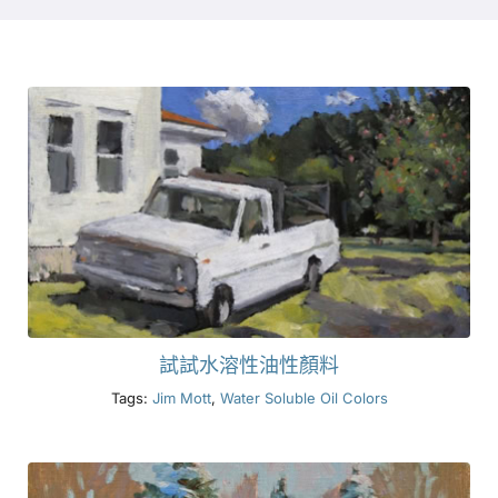
產品
活動
部落格
資源
尋找零售商
試試水溶性油性顏料
Tags:
Jim Mott
,
Water Soluble Oil Colors
聯絡我們
訂閱