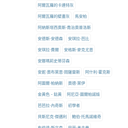
阿爾瓦羅的卡連特灰
阿爾瓦羅的壁畫灰
馬安柏
阿納斯塔西奧斯·喬治奧普洛斯
安德斯·安德森
安琪拉·芭比
安琪拉·費爾
安格斯·麥克尤恩
安娜瑪莉史蒂芬森
安妮·奧布萊恩·岡薩雷斯
阿什利·霍克斯
阿圖爾·帕納斯
奧德·萊伊
金黃色 - 鈷黃
阿尼亞·圖爾帕諾娃
芭芭拉·內奇斯
初學者
貝斯尼克·傑邁利
鮑伯·托馬諾維奇
布倫達·斯文森
巴菲·考夫曼