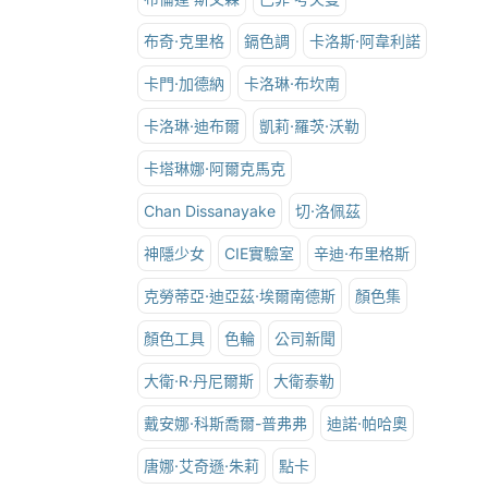
布奇·克里格
鎘色調
卡洛斯·阿韋利諾
卡門·加德納
卡洛琳·布坎南
卡洛琳·迪布爾
凱莉·羅茨·沃勒
卡塔琳娜·阿爾克馬克
Chan Dissanayake
切·洛佩茲
神隱少女
CIE實驗室
辛迪·布里格斯
克勞蒂亞·迪亞茲·埃爾南德斯
顏色集
顏色工具
色輪
公司新聞
大衛·R·丹尼爾斯
大衛泰勒
戴安娜·科斯喬爾-普弗弗
迪諾·帕哈奧
唐娜·艾奇遜·朱莉
點卡