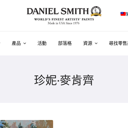
E
F
產品
活動
部落格
資源
尋找零售
I
E
珍妮·麥肯齊
N
У
T