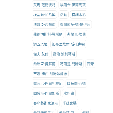
艾瑪·范德沃特
埃爾金·伊爾馬茲
埃塞爾·帕哈奧
活動
特細水彩
法齊亞·沙布南
費爾南多·德·帕伊瓦
弗朗切斯科·豐塔納
弗蘭克·埃伯
週五樂趣
加布里埃爾·斯托克頓
傑夫·艾倫
喬治·波利蒂斯
喬治亞·曼蘇爾
葛爾達·門滕斯
石膏
吉娜·羅西·阿姆菲爾德
喬瓦尼·巴爾扎拉尼
岡薩羅·西德
岡薩洛·巴爾加斯
水粉畫
客座藝術家演示
半碟套裝
希瑟伊恩馬丁
希拉蕊·佩吉
假期