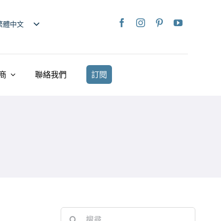
繁體中文
nglish
日本語
rançais
商
聯絡我們
訂閱
taliano
Deutsch
spañol
ederlands
країнська
iếng Việt
简体中文
Search