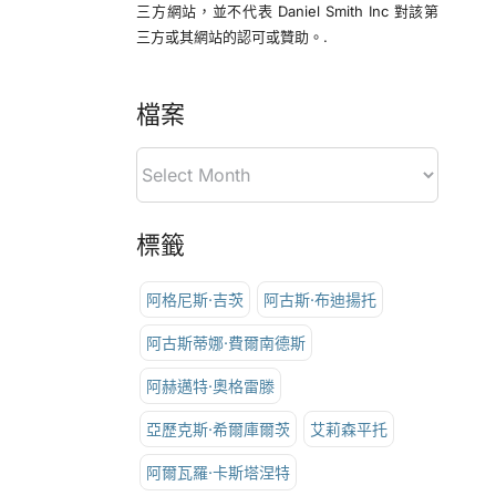
三方網站，並不代表 Daniel Smith Inc 對該第
三方或其網站的認可或贊助。.
檔案
標籤
阿格尼斯·吉茨
阿古斯·布迪揚托
阿古斯蒂娜·費爾南德斯
阿赫邁特·奧格雷滕
亞歷克斯·希爾庫爾茨
艾莉森平托
阿爾瓦羅·卡斯塔涅特