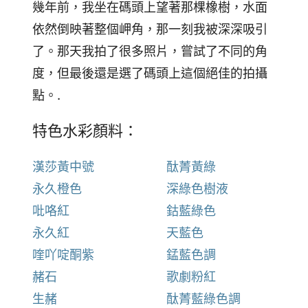
幾年前，我坐在碼頭上望著那棵橡樹，水面
依然倒映著整個岬角，那一刻我被深深吸引
了。那天我拍了很多照片，嘗試了不同的角
度，但最後還是選了碼頭上這個絕佳的拍攝
點。.
特色水彩顏料：
漢莎黃中號
酞菁黃綠
永久橙色
深綠色樹液
吡咯紅
鈷藍綠色
永久紅
天藍色
喹吖啶酮紫
錳藍色調
赭石
歌劇粉紅
生赭
酞菁藍綠色調