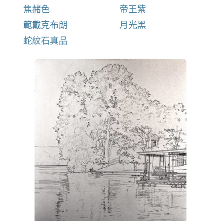
焦赭色
帝王紫
範戴克布朗
月光黑
蛇紋石真品