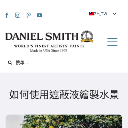
Skip
to
ZH_TW
content
EN
JA
FR
Tog
IT
Nav
Search
DE
for:
ES
NL
家
UK
如何使用遮蔽液繪製水景
VI
關於我們
ZH
社群