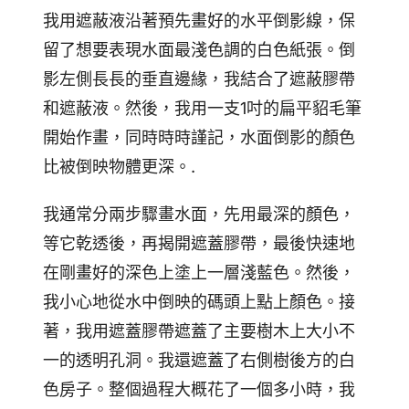
我用遮蔽液沿著預先畫好的水平倒影線，保
留了想要表現水面最淺色調的白色紙張。倒
影左側長長的垂直邊緣，我結合了遮蔽膠帶
和遮蔽液。然後，我用一支1吋的扁平貂毛筆
開始作畫，同時時時謹記，水面倒影的顏色
比被倒映物體更深。.
我通常分兩步驟畫水面，先用最深的顏色，
等它乾透後，再揭開遮蓋膠帶，最後快速地
在剛畫好的深色上塗上一層淺藍色。然後，
我小心地從水中倒映的碼頭上點上顏色。接
著，我用遮蓋膠帶遮蓋了主要樹木上大小不
一的透明孔洞。我還遮蓋了右側樹後方的白
色房子。整個過程大概花了一個多小時，我