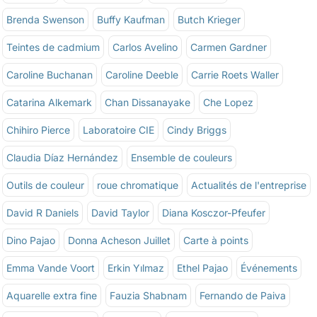
Brenda Swenson
Buffy Kaufman
Butch Krieger
Teintes de cadmium
Carlos Avelino
Carmen Gardner
Caroline Buchanan
Caroline Deeble
Carrie Roets Waller
Catarina Alkemark
Chan Dissanayake
Che Lopez
Chihiro Pierce
Laboratoire CIE
Cindy Briggs
Claudia Díaz Hernández
Ensemble de couleurs
Outils de couleur
roue chromatique
Actualités de l'entreprise
David R Daniels
David Taylor
Diana Kosczor-Pfeufer
Dino Pajao
Donna Acheson Juillet
Carte à points
Emma Vande Voort
Erkin Yılmaz
Ethel Pajao
Événements
Aquarelle extra fine
Fauzia Shabnam
Fernando de Paiva