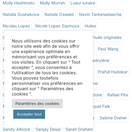
Molly Hashimoto
Molly Murrah
Lueur lunaire
Natalia Oushakova
Natalie Oswald
Navin Tantanadaecha
Nicolas Lopez
Nicole Lopez Espinoza
Huiles
Couleurs opaques
Rose opéra
Couleurs à l'huile originales
Nous utilisons des cookies sur
notre site web afin de vous offrir
Pablo Ruben
Pat Weaver
Paul J. Karlstrom
Paul Wang
une expérience optimale en
mémorisant vos préférences et
Peggy Dean
Penny Horsley
Aquarelles de pérylène
vos visites. En cliquant sur “ Tout
accepter ”, vous consentez à
Colorants phtalo
Plein air
Prafull B. Sawant
Prafull Hudekar
l’utilisation de tous les cookies.
Vous pouvez toutefois
PrimaTek
Aquarelles de pyrrole
Quinacridone
personnaliser vos préférences en
cliquant sur " Paramètres des
cookies ".
Quinacridone Orange brûlé
Rose de quinacridone
Rafael Pita
Paramètres des cookies
Raffaele Ciccaleni
Rajat Bandopadhyay
Raquel Falk
Accepter tout
Rick Anderson
Robert Cook
Ré Saint-Pierre
Sabine Dreher
Sandy Allnock
Sanjay Desai
Sarah Graham