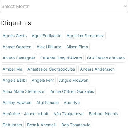
Étiquettes
Agnès Geets
Agus Budiyanto
Agustina Fernandez
Ahmet Ogreten
Alex Hillkurtz
Alison Pinto
Alvaro Castagnet
Caliente Grey d'Alvaro
Gris Fresco d'Alvaro
Amber Ma
Anastasios Georgopoulos
Anders Andersson
Angela Barbi
Angela Fehr
Angus McEwan
Anna Marie Steffenson
Annie O'Brien Gonzales
Ashley Hawkes
Atul Panase
Aud Rye
Auréoline - Jaune cobalt
Aña Tyulpanova
Barbara Nechis
Débutants
Besnik Xhemaili
Bob Tomanovic