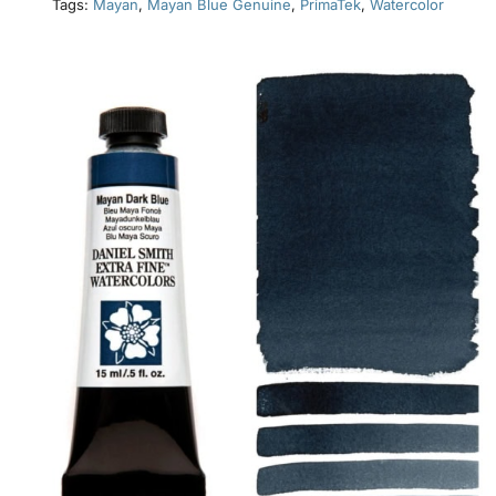
Tags:
Mayan
,
Mayan Blue Genuine
,
PrimaTek
,
Watercolor