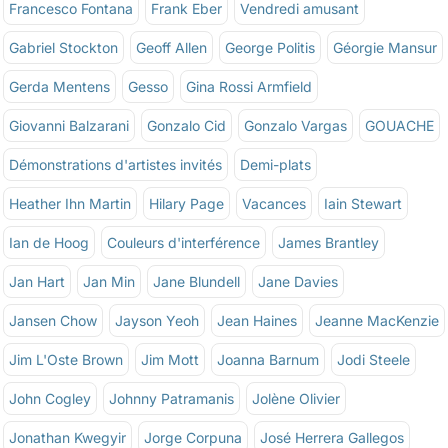
Francesco Fontana
Frank Eber
Vendredi amusant
Gabriel Stockton
Geoff Allen
George Politis
Géorgie Mansur
Gerda Mentens
Gesso
Gina Rossi Armfield
Giovanni Balzarani
Gonzalo Cid
Gonzalo Vargas
GOUACHE
Démonstrations d'artistes invités
Demi-plats
Heather Ihn Martin
Hilary Page
Vacances
Iain Stewart
Ian de Hoog
Couleurs d'interférence
James Brantley
Jan Hart
Jan Min
Jane Blundell
Jane Davies
Jansen Chow
Jayson Yeoh
Jean Haines
Jeanne MacKenzie
Jim L'Oste Brown
Jim Mott
Joanna Barnum
Jodi Steele
John Cogley
Johnny Patramanis
Jolène Olivier
Jonathan Kwegyir
Jorge Corpuna
José Herrera Gallegos