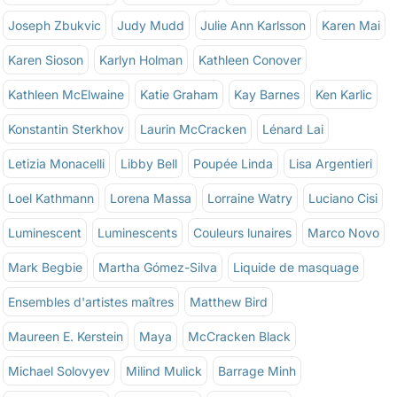
Joseph Zbukvic
Judy Mudd
Julie Ann Karlsson
Karen Mai
Karen Sioson
Karlyn Holman
Kathleen Conover
Kathleen McElwaine
Katie Graham
Kay Barnes
Ken Karlic
Konstantin Sterkhov
Laurin McCracken
Lénard Lai
Letizia Monacelli
Libby Bell
Poupée Linda
Lisa Argentieri
Loel Kathmann
Lorena Massa
Lorraine Watry
Luciano Cisi
Luminescent
Luminescents
Couleurs lunaires
Marco Novo
Mark Begbie
Martha Gómez-Silva
Liquide de masquage
Ensembles d'artistes maîtres
Matthew Bird
Maureen E. Kerstein
Maya
McCracken Black
Michael Solovyev
Milind Mulick
Barrage Minh