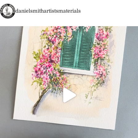
danielsmithartistsmaterials