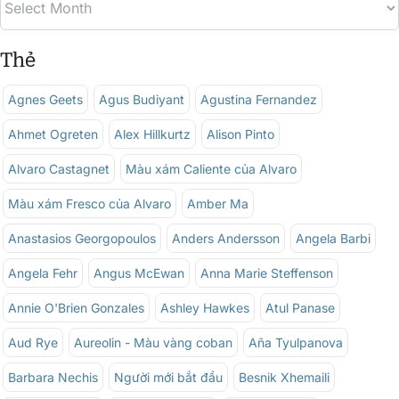
Thẻ
Agnes Geets
Agus Budiyant
Agustina Fernandez
Ahmet Ogreten
Alex Hillkurtz
Alison Pinto
Alvaro Castagnet
Màu xám Caliente của Alvaro
Màu xám Fresco của Alvaro
Amber Ma
Anastasios Georgopoulos
Anders Andersson
Angela Barbi
Angela Fehr
Angus McEwan
Anna Marie Steffenson
Annie O'Brien Gonzales
Ashley Hawkes
Atul Panase
Aud Rye
Aureolin - Màu vàng coban
Aña Tyulpanova
Barbara Nechis
Người mới bắt đầu
Besnik Xhemaili