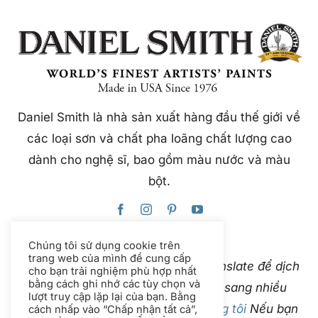
Daniel Smith là nhà sản xuất hàng đầu thế giới về
các loại sơn và chất pha loãng chất lượng cao
dành cho nghệ sĩ, bao gồm màu nước và màu
bột.
Chúng tôi sử dụng cookie trên
trang web của mình để cung cấp
Trang web này sử dụng Google Translate để dịch
cho bạn trải nghiệm phù hợp nhất
bằng cách ghi nhớ các tùy chọn và
nội dung ngay lập tức và tự động sang nhiều
lượt truy cập lặp lại của bạn. Bằng
ngôn ngữ. Vui lòng
liên hệ với chúng tôi
Nếu bạn
cách nhấp vào “Chấp nhận tất cả”,