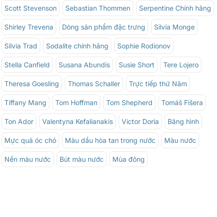
Scott Stevenson
Sebastian Thommen
Serpentine Chính hãng
Shirley Trevena
Dòng sản phẩm đặc trưng
Silvia Monge
Silvia Trad
Sodalite chính hãng
Sophie Rodionov
Stella Canfield
Susana Abundis
Susie Short
Tere Lojero
Theresa Goesling
Thomas Schaller
Trực tiếp thứ Năm
Tiffany Mang
Tom Hoffman
Tom Shepherd
Tomáš Fišera
Ton Ador
Valentyna Kefalianakis
Victor Doria
Băng hình
Mực quả óc chó
Màu dầu hòa tan trong nước
Màu nước
Nền màu nước
Bút màu nước
Mùa đông