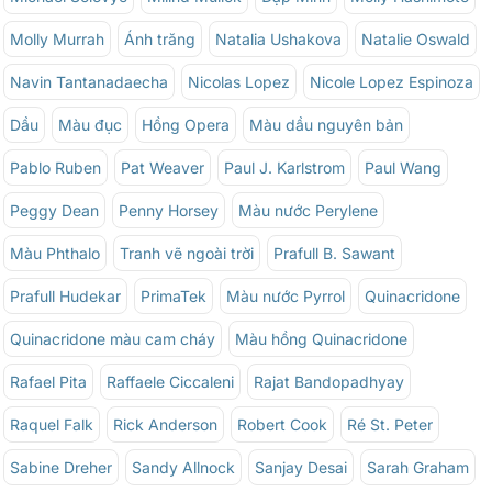
Molly Murrah
Ánh trăng
Natalia Ushakova
Natalie Oswald
Navin Tantanadaecha
Nicolas Lopez
Nicole Lopez Espinoza
Dầu
Màu đục
Hồng Opera
Màu dầu nguyên bản
Pablo Ruben
Pat Weaver
Paul J. Karlstrom
Paul Wang
Peggy Dean
Penny Horsey
Màu nước Perylene
Màu Phthalo
Tranh vẽ ngoài trời
Prafull B. Sawant
Prafull Hudekar
PrimaTek
Màu nước Pyrrol
Quinacridone
Quinacridone màu cam cháy
Màu hồng Quinacridone
Rafael Pita
Raffaele Ciccaleni
Rajat Bandopadhyay
Raquel Falk
Rick Anderson
Robert Cook
Ré St. Peter
Sabine Dreher
Sandy Allnock
Sanjay Desai
Sarah Graham