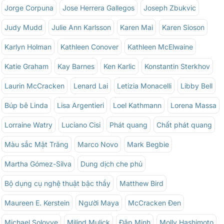
Jorge Corpuna
Jose Herrera Gallegos
Joseph Zbukvic
Judy Mudd
Julie Ann Karlsson
Karen Mai
Karen Sioson
Karlyn Holman
Kathleen Conover
Kathleen McElwaine
Katie Graham
Kay Barnes
Ken Karlic
Konstantin Sterkhov
Laurin McCracken
Lenard Lai
Letizia Monacelli
Libby Bell
Búp bê Linda
Lisa Argentieri
Loel Kathmann
Lorena Massa
Lorraine Watry
Luciano Cisi
Phát quang
Chất phát quang
Màu sắc Mặt Trăng
Marco Novo
Mark Begbie
Martha Gómez-Silva
Dung dịch che phủ
Bộ dụng cụ nghệ thuật bậc thầy
Matthew Bird
Maureen E. Kerstein
Người Maya
McCracken Đen
Michael Solovye
Milind Mulick
Đập Minh
Molly Hashimoto