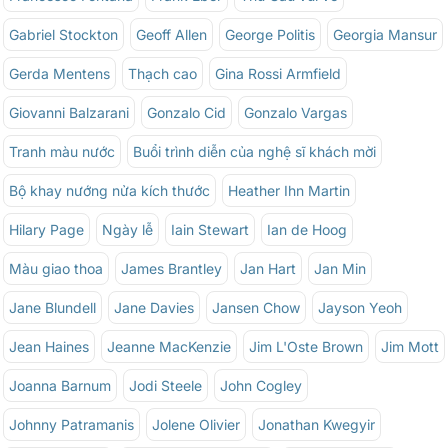
Gabriel Stockton
Geoff Allen
George Politis
Georgia Mansur
Gerda Mentens
Thạch cao
Gina Rossi Armfield
Giovanni Balzarani
Gonzalo Cid
Gonzalo Vargas
Tranh màu nước
Buổi trình diễn của nghệ sĩ khách mời
Bộ khay nướng nửa kích thước
Heather Ihn Martin
Hilary Page
Ngày lễ
Iain Stewart
Ian de Hoog
Màu giao thoa
James Brantley
Jan Hart
Jan Min
Jane Blundell
Jane Davies
Jansen Chow
Jayson Yeoh
Jean Haines
Jeanne MacKenzie
Jim L'Oste Brown
Jim Mott
Joanna Barnum
Jodi Steele
John Cogley
Johnny Patramanis
Jolene Olivier
Jonathan Kwegyir