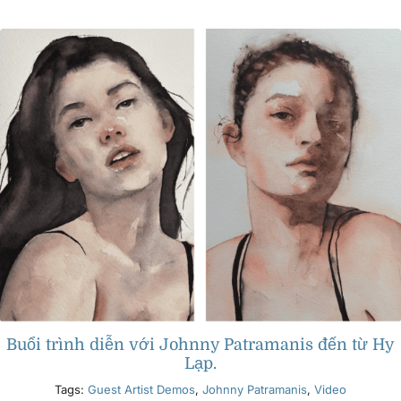
Các sản phẩm
Sự kiện
Blog
Tài nguyên
Tìm một nhà bán lẻ
Liên hệ với chúng tôi
Buổi trình diễn với Johnny Patramanis đến từ Hy
Lạp.
Tags:
Guest Artist Demos
,
Johnny Patramanis
,
Video
Đặt mua