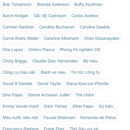
Bob Tomanovic
Brenda Swenson
Buffy Kaufman
Butch Krieger
Sắc độ Cadmium
Carlos Avelino
Carmen Gardner
Caroline Buchanan
Caroline Deeble
Carrie Roets Waller
Catarina Alkemark
Chan Dissanayake
Che Lopez
Chihiro Pierce
Phòng thí nghiệm CIE
Cindy Briggs
Claudia Díaz Hernández
Bộ màu
Công cụ màu sắc
Bánh xe màu
Tin tức công ty
David R Daniels
David Taylor
Diana Kosczor-Pfeufer
Dino Pajao
Donna Acheson Juillet
Thẻ chấm
Emma Vande Voort
Erkin Yılmaz
Ethel Pajao
Sự kiện
Màu nước siêu mịn
Fauzia Shabnam
Fernando de Paiva
Francesco Fontana
Frank Eber
Thứ Sáu vui vẻ