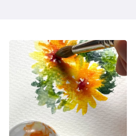
Các sản phẩm
Sự kiện
Blog
Tài nguyên
Tìm một nhà bán lẻ
Liên hệ với chúng tôi
Đặt mua