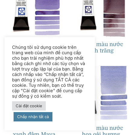
Màu nước xanh
Tranh màu nước
coban tím
ánh trăng
Tranh màu nước
Tranh màu nước
xanh đậm Maya
hoa oải hương