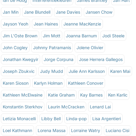
Ian de Hoog
Interferentiekleuren
James Brantley
Jan Hart
Jan Min
Jane Blundell
Jane Davies
Jansen Chow
Jayson Yeoh
Jean Haines
Jeanne MacKenzie
Jim L'Oste Brown
Jim Mott
Joanna Barnum
Jodi Steele
John Cogley
Johnny Patramanis
Jolene Olivier
Jonathan Kwegyir
Jorge Corpuna
Jose Herrera Gallegos
Joseph Zbukvic
Judy Mudd
Julie Ann Karlsson
Karen Mai
Karen Sioson
Karlyn Holman
Kathleen Conover
Kathleen McElwaine
Katie Graham
Kay Barnes
Ken Karlic
Konstantin Sterkhov
Laurin McCracken
Lenard Lai
Letizia Monacelli
Libby Bell
Linda-pop
Lisa Argentieri
Loel Kathmann
Lorena Massa
Lorraine Watry
Luciano Cisi