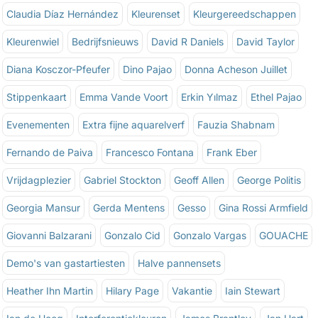
Claudia Díaz Hernández
Kleurenset
Kleurgereedschappen
Kleurenwiel
Bedrijfsnieuws
David R Daniels
David Taylor
Diana Kosczor-Pfeufer
Dino Pajao
Donna Acheson Juillet
Stippenkaart
Emma Vande Voort
Erkin Yılmaz
Ethel Pajao
Evenementen
Extra fijne aquarelverf
Fauzia Shabnam
Fernando de Paiva
Francesco Fontana
Frank Eber
Vrijdagplezier
Gabriel Stockton
Geoff Allen
George Politis
Georgia Mansur
Gerda Mentens
Gesso
Gina Rossi Armfield
Giovanni Balzarani
Gonzalo Cid
Gonzalo Vargas
GOUACHE
Demo's van gastartiesten
Halve pannensets
Heather Ihn Martin
Hilary Page
Vakantie
Iain Stewart