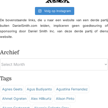
Volg op Instagram
De bovenstaande links, die u naar een website van een derde parti
buiten DanielSmith.com leiden, impliceren geen goedkeuring o
sponsoring door Daniel Smith Inc. van deze derde partij of dien
website.
Archief
Tags
Agnes Geets
Agus Budiyanto
Agustina Fernandez
Ahmet Ogreten
Alex Hillkurtz
Alison Pinto
Alvaro Castagnet
Alvaro's Caliente Grey