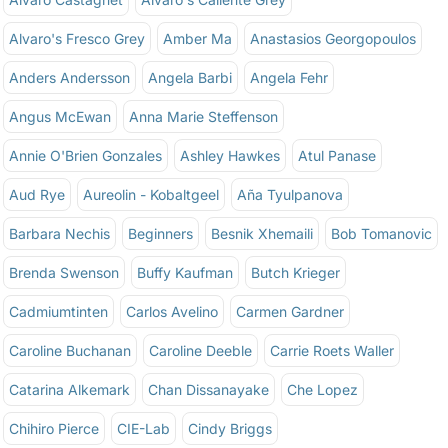
Alvaro's Fresco Grey
Amber Ma
Anastasios Georgopoulos
Anders Andersson
Angela Barbi
Angela Fehr
Angus McEwan
Anna Marie Steffenson
Annie O'Brien Gonzales
Ashley Hawkes
Atul Panase
Aud Rye
Aureolin - Kobaltgeel
Aña Tyulpanova
Barbara Nechis
Beginners
Besnik Xhemaili
Bob Tomanovic
Brenda Swenson
Buffy Kaufman
Butch Krieger
Cadmiumtinten
Carlos Avelino
Carmen Gardner
Caroline Buchanan
Caroline Deeble
Carrie Roets Waller
Catarina Alkemark
Chan Dissanayake
Che Lopez
Chihiro Pierce
CIE-Lab
Cindy Briggs