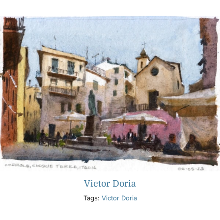
Producten
Evenementen
Blog
Bronnen
Vind een winkel
Victor Doria
Neem contact met ons op
Tags:
Victor Doria
Abonneren