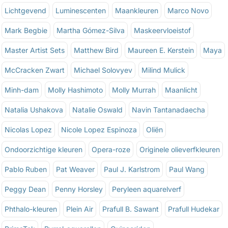
Lichtgevend
Luminescenten
Maankleuren
Marco Novo
Mark Begbie
Martha Gómez-Silva
Maskeervloeistof
Master Artist Sets
Matthew Bird
Maureen E. Kerstein
Maya
McCracken Zwart
Michael Solovyev
Milind Mulick
Minh-dam
Molly Hashimoto
Molly Murrah
Maanlicht
Natalia Ushakova
Natalie Oswald
Navin Tantanadaecha
Nicolas Lopez
Nicole Lopez Espinoza
Oliën
Ondoorzichtige kleuren
Opera-roze
Originele olieverfkleuren
Pablo Ruben
Pat Weaver
Paul J. Karlstrom
Paul Wang
Peggy Dean
Penny Horsley
Peryleen aquarelverf
Phthalo-kleuren
Plein Air
Prafull B. Sawant
Prafull Hudekar