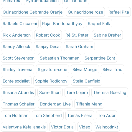
PrimaTek
Pyrrol-aquarellen
Quinacridon
Quinacridone Gebrande Oranje
Quinacridone roze
Rafael Pita
Raffaele Ciccaleni
Rajat Bandopadhyay
Raquel Falk
Rick Anderson
Robert Cook
Ré St. Peter
Sabine Dreher
Sandy Allnock
Sanjay Desai
Sarah Graham
Scott Stevenson
Sebastian Thommen
Serpentine Echt
Shirley Trevena
Signature-serie
Silvia Monge
Silvia Trad
Echte sodaliet
Sophie Rodionov
Stella Canfield
Susana Abundis
Susie Short
Tere Lojero
Theresa Goesling
Thomas Schaller
Donderdag Live
Tiffanie Mang
Tom Hoffman
Tom Shepherd
Tomáš Fišera
Ton Ador
Valentyna Kefalianakis
Victor Doria
Video
Walnootinkt