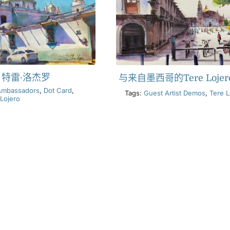
特雷·洛杰罗
与来自墨西哥的Tere Loje
Ambassadors
,
Dot Card
,
Tags:
Guest Artist Demos
,
Tere L
 Lojero