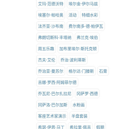
艾玛·范德沃特
埃尔金·伊尔马兹
埃塞尔·帕哈奥
活动
特细水彩
法齐亚·沙布南
费尔南多·德·帕伊瓦
弗朗切斯科·丰塔纳
弗兰克·埃伯
周五乐趣
加布里埃尔·斯托克顿
杰夫·艾伦
乔治·波利蒂斯
乔治亚·曼苏尔
格尔达·门滕斯
石膏
吉娜·罗西·阿姆菲尔德
乔瓦尼·巴尔扎拉尼
冈萨罗·西德
冈萨洛·巴尔加斯
水粉画
客座艺术家演示
半盘套装
希瑟·伊恩·马丁
希拉里·佩吉
假期