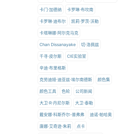
卡门·加德纳
卡罗琳·布坎南
卡罗琳·迪布尔
凯莉·罗茨·沃勒
卡塔琳娜·阿尔克马克
Chan Dissanayake
切·洛佩兹
千寻·皮尔斯
CIE实验室
辛迪·布里格斯
克劳迪娅·迪亚兹·埃尔南德斯
颜色集
颜色工具
色轮
公司新闻
大卫·R·丹尼尔斯
大卫·泰勒
戴安娜·科斯乔尔-普弗弗
迪诺·帕哈奥
唐娜·艾奇逊·朱莉
点卡