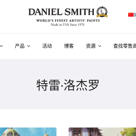
E
F
产品
活动
博客
资源
查找零售
I
E
特雷·洛杰罗
N
У
T