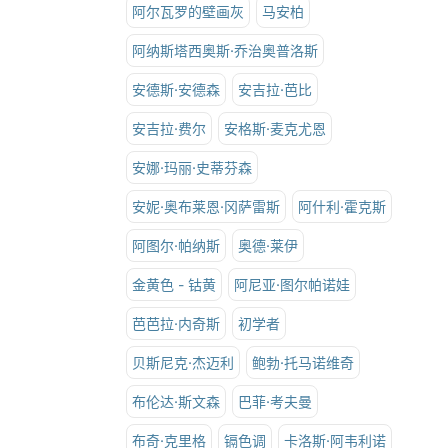
阿尔瓦罗的壁画灰
马安柏
阿纳斯塔西奥斯·乔治奥普洛斯
安德斯·安德森
安吉拉·芭比
安吉拉·费尔
安格斯·麦克尤恩
安娜·玛丽·史蒂芬森
安妮·奥布莱恩·冈萨雷斯
阿什利·霍克斯
阿图尔·帕纳斯
奥德·莱伊
金黄色 - 钴黄
阿尼亚·图尔帕诺娃
芭芭拉·内奇斯
初学者
贝斯尼克·杰迈利
鲍勃·托马诺维奇
布伦达·斯文森
巴菲·考夫曼
布奇·克里格
镉色调
卡洛斯·阿韦利诺