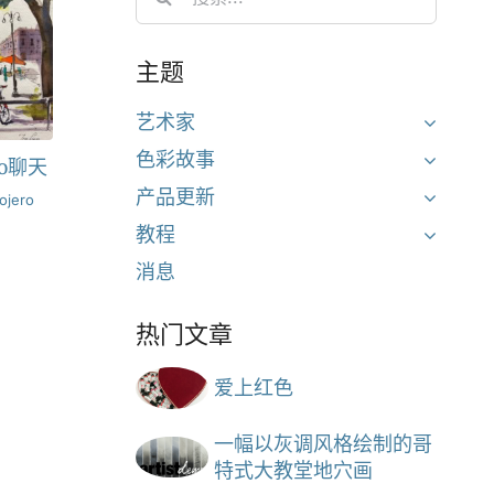
for:
主题
艺术家
色彩故事
ro聊天
产品更新
ojero
教程
消息
热门文章
爱上红色
一幅以灰调风格绘制的哥
特式大教堂地穴画