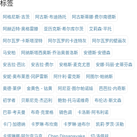
标签
阿格尼斯·吉茨
阿古斯·布迪扬托
阿古斯蒂娜·费尔南德斯
阿赫迈特·奥格雷滕
亚历克斯·希尔库尔茨
艾莉森·平托
阿尔瓦罗·卡斯塔涅特
阿尔瓦罗的卡连特灰
阿尔瓦罗的壁画灰
马安柏
阿纳斯塔西奥斯·乔治奥普洛斯
安德斯·安德森
安吉拉·芭比
安吉拉·费尔
安格斯·麦克尤恩
安娜·玛丽·史蒂芬森
安妮·奥布莱恩·冈萨雷斯
阿什利·霍克斯
阿图尔·帕纳斯
奥德·莱伊
金黄色 - 钴黄
阿尼亚·图尔帕诺娃
芭芭拉·内奇斯
初学者
贝斯尼克·杰迈利
鲍勃·托马诺维奇
布伦达·斯文森
巴菲·考夫曼
布奇·克里格
镉色调
卡洛斯·阿韦利诺
卡门·加德纳
卡罗琳·布坎南
卡罗琳·迪布尔
凯莉·罗茨·沃勒
卡塔琳娜·阿尔克马克
Chan Dissanayake
切·洛佩兹