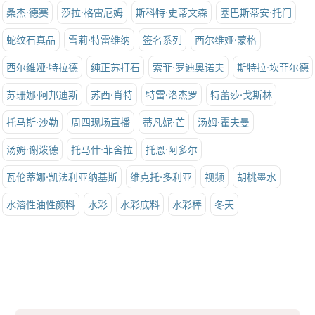
桑杰·德赛
莎拉·格雷厄姆
斯科特·史蒂文森
塞巴斯蒂安·托门
蛇纹石真品
雪莉·特雷维纳
签名系列
西尔维娅·蒙格
西尔维娅·特拉德
纯正苏打石
索菲·罗迪奥诺夫
斯特拉·坎菲尔德
苏珊娜·阿邦迪斯
苏西·肖特
特雷·洛杰罗
特蕾莎·戈斯林
托马斯·沙勒
周四现场直播
蒂凡妮·芒
汤姆·霍夫曼
汤姆·谢泼德
托马什·菲舍拉
托恩·阿多尔
瓦伦蒂娜·凯法利亚纳基斯
维克托·多利亚
视频
胡桃墨水
水溶性油性颜料
水彩
水彩底料
水彩棒
冬天