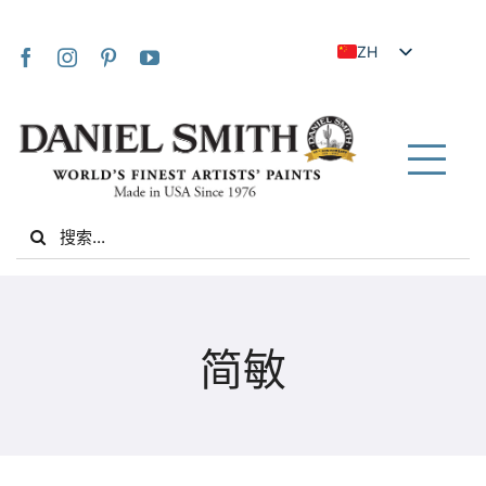
Skip
to
ZH
content
EN
JA
FR
Tog
IT
Nav
Search
DE
for:
ES
NL
家
UK
简敏
VI
关于我们
ZH_TW
社区