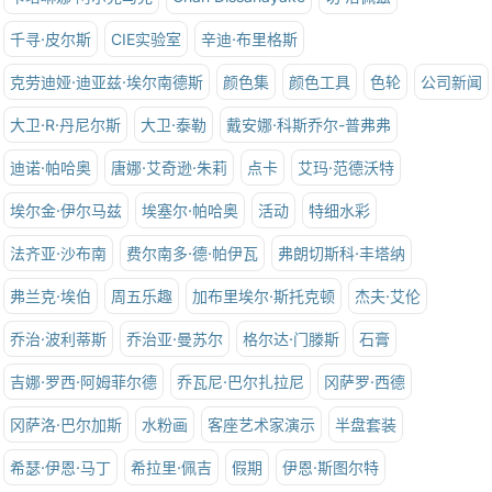
千寻·皮尔斯
CIE实验室
辛迪·布里格斯
克劳迪娅·迪亚兹·埃尔南德斯
颜色集
颜色工具
色轮
公司新闻
大卫·R·丹尼尔斯
大卫·泰勒
戴安娜·科斯乔尔-普弗弗
迪诺·帕哈奥
唐娜·艾奇逊·朱莉
点卡
艾玛·范德沃特
埃尔金·伊尔马兹
埃塞尔·帕哈奥
活动
特细水彩
法齐亚·沙布南
费尔南多·德·帕伊瓦
弗朗切斯科·丰塔纳
弗兰克·埃伯
周五乐趣
加布里埃尔·斯托克顿
杰夫·艾伦
乔治·波利蒂斯
乔治亚·曼苏尔
格尔达·门滕斯
石膏
吉娜·罗西·阿姆菲尔德
乔瓦尼·巴尔扎拉尼
冈萨罗·西德
冈萨洛·巴尔加斯
水粉画
客座艺术家演示
半盘套装
希瑟·伊恩·马丁
希拉里·佩吉
假期
伊恩·斯图尔特