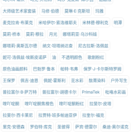
大师级艺术家套装
马修·伯德
莫琳·E·克斯坦
玛雅
麦克拉肯·布莱克
米哈伊尔·索洛维耶夫
米林德·穆利克
明潭
莫莉·桥本
莫莉·穆拉
月光
娜塔莉亚·乌沙科娃
娜塔莉·奥斯瓦尔德
纳文·坦塔纳达查
尼古拉斯·洛佩兹
妮可·洛佩兹·埃斯皮诺萨
油
不透明颜色
歌剧粉红
原色油画颜料
巴勃罗·鲁本
帕特·韦弗
保罗·J·卡尔斯特罗姆
王保罗
佩吉·迪恩
佩妮·霍斯利
苝水彩
酞菁染料
户外写生
普拉富尔·B·萨万特
普拉富尔·胡德卡尔
PrimaTek
吡咯水彩画
喹吖啶酮
喹吖啶酮焦橙色
喹吖啶酮粉红
拉斐尔·皮塔
拉斐尔·西卡莱尼
拉贾特·班多帕迪亚伊
拉奎尔·福克
里克·安德森
罗伯特·库克
圣彼得
萨宾·德雷尔
桑迪·奥尔诺克