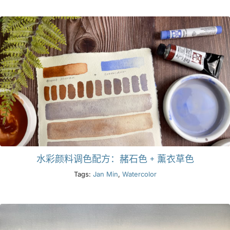
产品
活动
博客
资源
水彩颜料调色配方：赭石色 + 薰衣草色
查找零售商
Tags:
Jan Min
,
Watercolor
联系我们
订阅