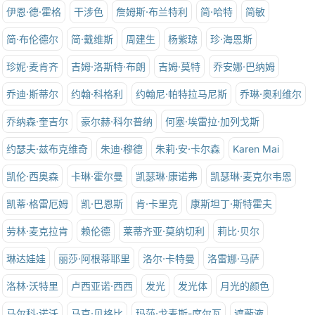
伊恩·德·霍格
干涉色
詹姆斯·布兰特利
简·哈特
简敏
简·布伦德尔
简·戴维斯
周建生
杨紫琼
珍·海恩斯
珍妮·麦肯齐
吉姆·洛斯特·布朗
吉姆·莫特
乔安娜·巴纳姆
乔迪·斯蒂尔
约翰·科格利
约翰尼·帕特拉马尼斯
乔琳·奥利维尔
乔纳森·奎吉尔
豪尔赫·科尔普纳
何塞·埃雷拉·加列戈斯
约瑟夫·兹布克维奇
朱迪·穆德
朱莉·安·卡尔森
Karen Mai
凯伦·西奥森
卡琳·霍尔曼
凯瑟琳·康诺弗
凯瑟琳·麦克尔韦恩
凯蒂·格雷厄姆
凯·巴恩斯
肯·卡里克
康斯坦丁·斯特霍夫
劳林·麦克拉肯
赖伦德
莱蒂齐亚·莫纳切利
莉比·贝尔
琳达娃娃
丽莎·阿根蒂耶里
洛尔·卡特曼
洛雷娜·马萨
洛林·沃特里
卢西亚诺·西西
发光
发光体
月光的颜色
马尔科·诺沃
马克·贝格比
玛莎·戈麦斯-席尔瓦
遮蔽液