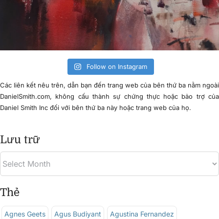
Follow on Instagram
Các liên kết nêu trên, dẫn bạn đến trang web của bên thứ ba nằm ngoà
DanielSmith.com, không cấu thành sự chứng thực hoặc bảo trợ củ
Daniel Smith Inc đối với bên thứ ba này hoặc trang web của họ.
Lưu trữ
Thẻ
Agnes Geets
Agus Budiyant
Agustina Fernandez