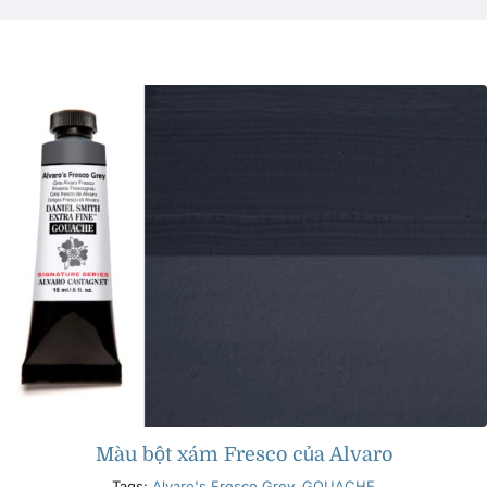
Các sản phẩm
Sự kiện
Blog
Tài nguyên
Tìm một nhà bán lẻ
Liên hệ với chúng tôi
Màu bột xám Fresco của Alvaro
Đặt mua
Tags:
Alvaro's Fresco Grey
,
GOUACHE