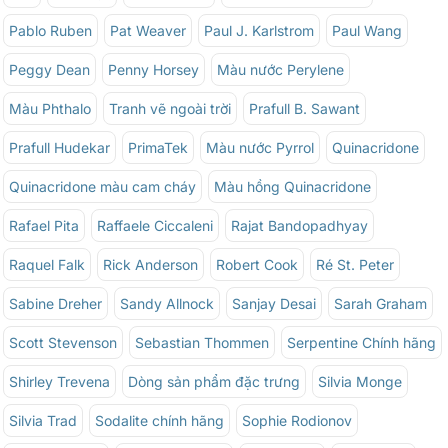
Pablo Ruben
Pat Weaver
Paul J. Karlstrom
Paul Wang
Peggy Dean
Penny Horsey
Màu nước Perylene
Màu Phthalo
Tranh vẽ ngoài trời
Prafull B. Sawant
Prafull Hudekar
PrimaTek
Màu nước Pyrrol
Quinacridone
Quinacridone màu cam cháy
Màu hồng Quinacridone
Rafael Pita
Raffaele Ciccaleni
Rajat Bandopadhyay
Raquel Falk
Rick Anderson
Robert Cook
Ré St. Peter
Sabine Dreher
Sandy Allnock
Sanjay Desai
Sarah Graham
Scott Stevenson
Sebastian Thommen
Serpentine Chính hãng
Shirley Trevena
Dòng sản phẩm đặc trưng
Silvia Monge
Silvia Trad
Sodalite chính hãng
Sophie Rodionov