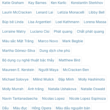
Katie Graham
Kay Barnes
Ken Karlic
Konstantin Sterkhov
Laurin McCracken
Lenard Lai
Letizia Monacelli
Libby Bell
Búp bê Linda
Lisa Argentieri
Loel Kathmann
Lorena Massa
Lorraine Watry
Luciano Cisi
Phát quang
Chất phát quang
Màu sắc Mặt Trăng
Marco Novo
Mark Begbie
Martha Gómez-Silva
Dung dịch che phủ
Bộ dụng cụ nghệ thuật bậc thầy
Matthew Bird
Maureen E. Kerstein
Người Maya
McCracken Đen
Michael Solovye
Milind Mulick
Đập Minh
Molly Hashimoto
Molly Murrah
Ánh trăng
Natalia Ushakova
Natalie Oswald
Navin Tantanadaecha
Nicolas Lopez
Nicole Lopez Espinoza
Dầu
Màu đục
Hồng Opera
Màu dầu nguyên bản