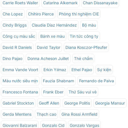
Carrie Roets Waller
Catarina Alkemark
Chan Dissanayake
Che Lopez
Chihiro Pierce
Phòng thí nghiệm CIE
Cindy Briggs
Claudia Díaz Hernández
Bộ màu
Công cụ màu sắc
Bánh xe màu
Tin tức công ty
David R Daniels
David Taylor
Diana Kosczor-Pfeufer
Dino Pajao
Donna Acheson Juillet
Thẻ chấm
Emma Vande Voort
Erkin Yılmaz
Ethel Pajao
Sự kiện
Màu nước siêu mịn
Fauzia Shabnam
Fernando de Paiva
Francesco Fontana
Frank Eber
Thứ Sáu vui vẻ
Gabriel Stockton
Geoff Allen
George Politis
Georgia Mansur
Gerda Mentens
Thạch cao
Gina Rossi Armfield
Giovanni Balzarani
Gonzalo Cid
Gonzalo Vargas