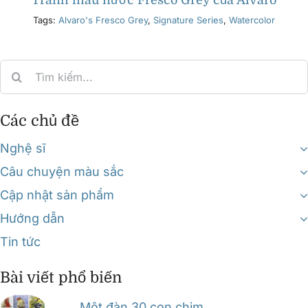
Tranh màu nước Fresco Grey của Alvaro
Tags:
Alvaro's Fresco Grey
,
Signature Series
,
Watercolor
Search
for:
Các chủ đề
Nghệ sĩ
Câu chuyện màu sắc
Cập nhật sản phẩm
Hướng dẫn
Tin tức
Bài viết phổ biến
Một đàn 30 con chim