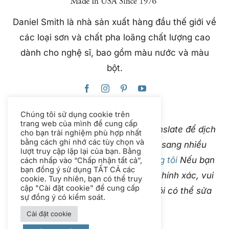
Daniel Smith là nhà sản xuất hàng đầu thế giới về
các loại sơn và chất pha loãng chất lượng cao
dành cho nghệ sĩ, bao gồm màu nước và màu
bột.
Chúng tôi sử dụng cookie trên
trang web của mình để cung cấp
Trang web này sử dụng Google Translate để dịch
cho bạn trải nghiệm phù hợp nhất
bằng cách ghi nhớ các tùy chọn và
nội dung ngay lập tức và tự động sang nhiều
lượt truy cập lặp lại của bạn. Bằng
ngôn ngữ. Vui lòng
liên hệ với chúng tôi
Nếu bạn
cách nhấp vào “Chấp nhận tất cả”,
bạn đồng ý sử dụng TẤT CẢ các
phát hiện bản dịch tự động không chính xác, vui
cookie. Tuy nhiên, bạn có thể truy
cập "Cài đặt cookie" để cung cấp
lòng cho chúng tôi biết để chúng tôi có thể sửa
sự đồng ý có kiểm soát.
chữa.
Cài đặt cookie