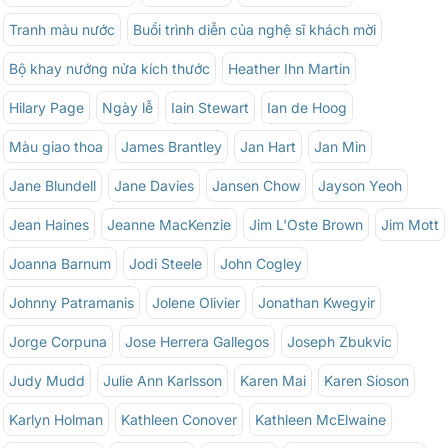
Tranh màu nước
Buổi trình diễn của nghệ sĩ khách mời
Bộ khay nướng nửa kích thước
Heather Ihn Martin
Hilary Page
Ngày lễ
Iain Stewart
Ian de Hoog
Màu giao thoa
James Brantley
Jan Hart
Jan Min
Jane Blundell
Jane Davies
Jansen Chow
Jayson Yeoh
Jean Haines
Jeanne MacKenzie
Jim L'Oste Brown
Jim Mott
Joanna Barnum
Jodi Steele
John Cogley
Johnny Patramanis
Jolene Olivier
Jonathan Kwegyir
Jorge Corpuna
Jose Herrera Gallegos
Joseph Zbukvic
Judy Mudd
Julie Ann Karlsson
Karen Mai
Karen Sioson
Karlyn Holman
Kathleen Conover
Kathleen McElwaine