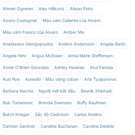
Ahmet Ogreten
Alex Hillkurtz
Alison Pinto
Alvaro Castagnet
Màu xám Caliente của Alvaro
Màu xám Fresco của Alvaro
Amber Ma
Anastasios Georgopoulos
Anders Andersson
Angela Barbi
Angela Fehr
Angus McEwan
Anna Marie Steffenson
Annie O'Brien Gonzales
Ashley Hawkes
Atul Panase
Aud Rye
Aureolin - Màu vàng coban
Aña Tyulpanova
Barbara Nechis
Người mới bắt đầu
Besnik Xhemaili
Bob Tomanovic
Brenda Swenson
Buffy Kaufman
Butch Krieger
Sắc độ Cadmium
Carlos Avelino
Carmen Gardner
Caroline Buchanan
Caroline Deeble