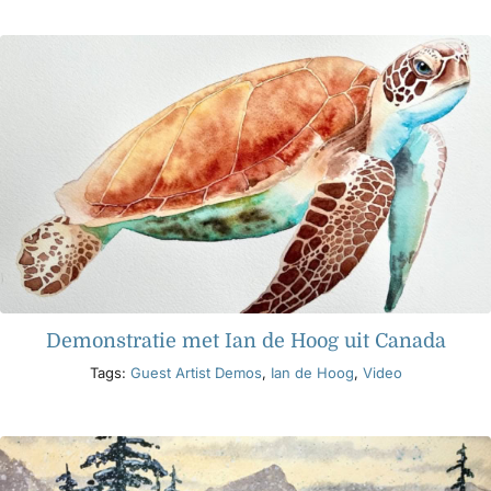
Producten
Evenementen
Blog
Bronnen
Demonstratie met Ian de Hoog uit Canada
Vind een winkel
Tags:
Guest Artist Demos
,
Ian de Hoog
,
Video
Neem contact met ons op
Abonneren