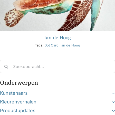
Ian de Hoog
Tags:
Dot Card
,
Ian de Hoog
Search
for:
Onderwerpen
Kunstenaars
Kleurenverhalen
Productupdates