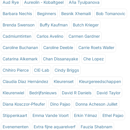
Aud Rye
Aureolin - Kobaltgeel
Aña Tyulpanova
Barbara Nechis
Beginners
Besnik Xhemaili
Bob Tomanovic
Brenda Swenson
Buffy Kaufman
Butch Krieger
Cadmiumtinten
Carlos Avelino
Carmen Gardner
Caroline Buchanan
Caroline Deeble
Carrie Roets Waller
Catarina Alkemark
Chan Dissanayake
Che Lopez
Chihiro Pierce
CIE-Lab
Cindy Briggs
Claudia Díaz Hernández
Kleurenset
Kleurgereedschappen
Kleurenwiel
Bedrijfsnieuws
David R Daniels
David Taylor
Diana Kosczor-Pfeufer
Dino Pajao
Donna Acheson Juillet
Stippenkaart
Emma Vande Voort
Erkin Yılmaz
Ethel Pajao
Evenementen
Extra fijne aquarelverf
Fauzia Shabnam