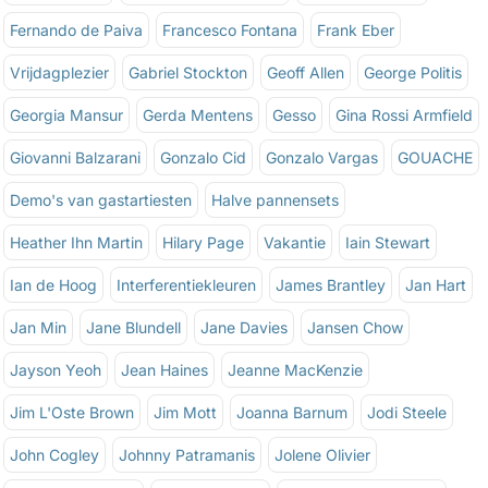
Fernando de Paiva
Francesco Fontana
Frank Eber
Vrijdagplezier
Gabriel Stockton
Geoff Allen
George Politis
Georgia Mansur
Gerda Mentens
Gesso
Gina Rossi Armfield
Giovanni Balzarani
Gonzalo Cid
Gonzalo Vargas
GOUACHE
Demo's van gastartiesten
Halve pannensets
Heather Ihn Martin
Hilary Page
Vakantie
Iain Stewart
Ian de Hoog
Interferentiekleuren
James Brantley
Jan Hart
Jan Min
Jane Blundell
Jane Davies
Jansen Chow
Jayson Yeoh
Jean Haines
Jeanne MacKenzie
Jim L'Oste Brown
Jim Mott
Joanna Barnum
Jodi Steele
John Cogley
Johnny Patramanis
Jolene Olivier