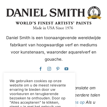
Daniel Smith is een toonaangevende wereldwijde
fabrikant van hoogwaardige verf en mediums
voor kunstenaars, waaronder aquarelverf en
gouache.
We gebruiken cookies op onze
website om u de meest relevante
Deze website gebruikt Google Translate om
ervaring te bieden door uw
voorkeuren en terugkerende
content direct en automatisch in meerdere talen
bezoeken te onthouden. Door op
te vertalen.
neem contact met ons op
Als u
"Alles accepteren" te klikken,
stemt u in met het gebruik van