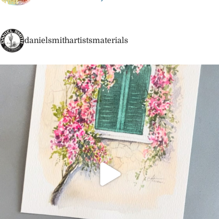
danielsmithartistsmaterials