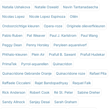
Natalia Ushakova
Natalie Oswald
Navin Tantanadaecha
Nicolas Lopez
Nicole Lopez Espinoza
Oliën
Ondoorzichtige kleuren
Opera-roze
Originele olieverfkleuren
Pablo Ruben
Pat Weaver
Paul J. Karlstrom
Paul Wang
Peggy Dean
Penny Horsley
Peryleen aquarelverf
Phthalo-kleuren
Plein Air
Prafull B. Sawant
Prafull Hudekar
PrimaTek
Pyrrol-aquarellen
Quinacridon
Quinacridone Gebrande Oranje
Quinacridone roze
Rafael Pita
Raffaele Ciccaleni
Rajat Bandopadhyay
Raquel Falk
Rick Anderson
Robert Cook
Ré St. Peter
Sabine Dreher
Sandy Allnock
Sanjay Desai
Sarah Graham