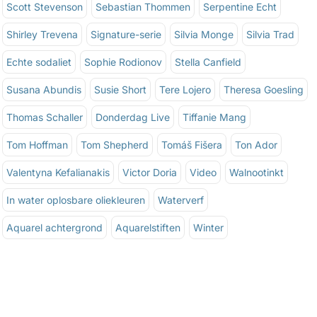
Scott Stevenson
Sebastian Thommen
Serpentine Echt
Shirley Trevena
Signature-serie
Silvia Monge
Silvia Trad
Echte sodaliet
Sophie Rodionov
Stella Canfield
Susana Abundis
Susie Short
Tere Lojero
Theresa Goesling
Thomas Schaller
Donderdag Live
Tiffanie Mang
Tom Hoffman
Tom Shepherd
Tomáš Fišera
Ton Ador
Valentyna Kefalianakis
Victor Doria
Video
Walnootinkt
In water oplosbare oliekleuren
Waterverf
Aquarel achtergrond
Aquarelstiften
Winter