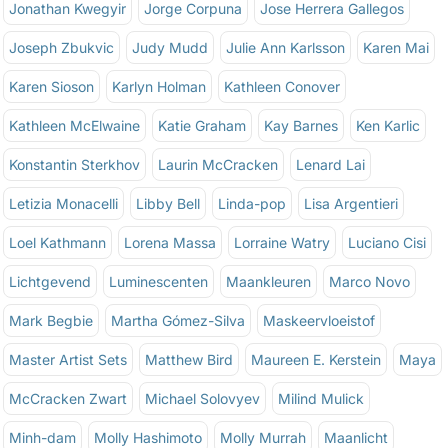
Jonathan Kwegyir
Jorge Corpuna
Jose Herrera Gallegos
Joseph Zbukvic
Judy Mudd
Julie Ann Karlsson
Karen Mai
Karen Sioson
Karlyn Holman
Kathleen Conover
Kathleen McElwaine
Katie Graham
Kay Barnes
Ken Karlic
Konstantin Sterkhov
Laurin McCracken
Lenard Lai
Letizia Monacelli
Libby Bell
Linda-pop
Lisa Argentieri
Loel Kathmann
Lorena Massa
Lorraine Watry
Luciano Cisi
Lichtgevend
Luminescenten
Maankleuren
Marco Novo
Mark Begbie
Martha Gómez-Silva
Maskeervloeistof
Master Artist Sets
Matthew Bird
Maureen E. Kerstein
Maya
McCracken Zwart
Michael Solovyev
Milind Mulick
Minh-dam
Molly Hashimoto
Molly Murrah
Maanlicht