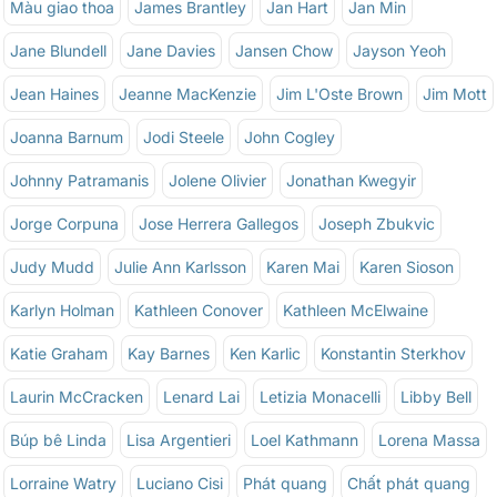
Màu giao thoa
James Brantley
Jan Hart
Jan Min
Jane Blundell
Jane Davies
Jansen Chow
Jayson Yeoh
Jean Haines
Jeanne MacKenzie
Jim L'Oste Brown
Jim Mott
Joanna Barnum
Jodi Steele
John Cogley
Johnny Patramanis
Jolene Olivier
Jonathan Kwegyir
Jorge Corpuna
Jose Herrera Gallegos
Joseph Zbukvic
Judy Mudd
Julie Ann Karlsson
Karen Mai
Karen Sioson
Karlyn Holman
Kathleen Conover
Kathleen McElwaine
Katie Graham
Kay Barnes
Ken Karlic
Konstantin Sterkhov
Laurin McCracken
Lenard Lai
Letizia Monacelli
Libby Bell
Búp bê Linda
Lisa Argentieri
Loel Kathmann
Lorena Massa
Lorraine Watry
Luciano Cisi
Phát quang
Chất phát quang