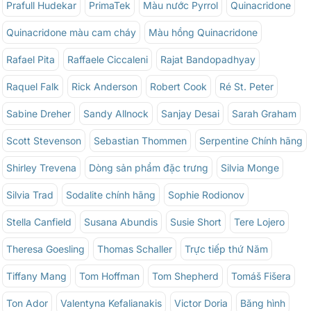
Prafull Hudekar
PrimaTek
Màu nước Pyrrol
Quinacridone
Quinacridone màu cam cháy
Màu hồng Quinacridone
Rafael Pita
Raffaele Ciccaleni
Rajat Bandopadhyay
Raquel Falk
Rick Anderson
Robert Cook
Ré St. Peter
Sabine Dreher
Sandy Allnock
Sanjay Desai
Sarah Graham
Scott Stevenson
Sebastian Thommen
Serpentine Chính hãng
Shirley Trevena
Dòng sản phẩm đặc trưng
Silvia Monge
Silvia Trad
Sodalite chính hãng
Sophie Rodionov
Stella Canfield
Susana Abundis
Susie Short
Tere Lojero
Theresa Goesling
Thomas Schaller
Trực tiếp thứ Năm
Tiffany Mang
Tom Hoffman
Tom Shepherd
Tomáš Fišera
Ton Ador
Valentyna Kefalianakis
Victor Doria
Băng hình