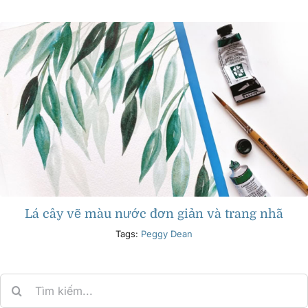
Các sản phẩm
Sự kiện
Blog
Tài nguyên
Lá cây vẽ màu nước đơn giản và trang nhã
Tìm một nhà bán lẻ
Tags:
Peggy Dean
Liên hệ với chúng tôi
Search
for:
Đặt mua