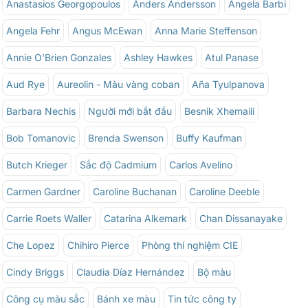
Anastasios Georgopoulos
Anders Andersson
Angela Barbi
Angela Fehr
Angus McEwan
Anna Marie Steffenson
Annie O'Brien Gonzales
Ashley Hawkes
Atul Panase
Aud Rye
Aureolin - Màu vàng coban
Aña Tyulpanova
Barbara Nechis
Người mới bắt đầu
Besnik Xhemaili
Bob Tomanovic
Brenda Swenson
Buffy Kaufman
Butch Krieger
Sắc độ Cadmium
Carlos Avelino
Carmen Gardner
Caroline Buchanan
Caroline Deeble
Carrie Roets Waller
Catarina Alkemark
Chan Dissanayake
Che Lopez
Chihiro Pierce
Phòng thí nghiệm CIE
Cindy Briggs
Claudia Díaz Hernández
Bộ màu
Công cụ màu sắc
Bánh xe màu
Tin tức công ty