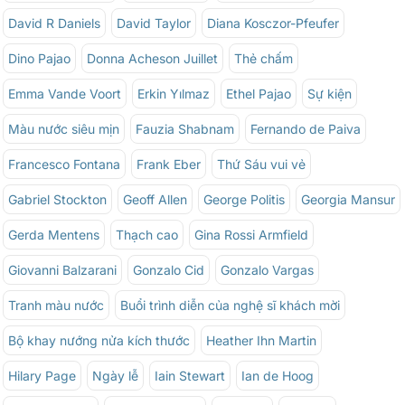
David R Daniels
David Taylor
Diana Kosczor-Pfeufer
Dino Pajao
Donna Acheson Juillet
Thẻ chấm
Emma Vande Voort
Erkin Yılmaz
Ethel Pajao
Sự kiện
Màu nước siêu mịn
Fauzia Shabnam
Fernando de Paiva
Francesco Fontana
Frank Eber
Thứ Sáu vui vẻ
Gabriel Stockton
Geoff Allen
George Politis
Georgia Mansur
Gerda Mentens
Thạch cao
Gina Rossi Armfield
Giovanni Balzarani
Gonzalo Cid
Gonzalo Vargas
Tranh màu nước
Buổi trình diễn của nghệ sĩ khách mời
Bộ khay nướng nửa kích thước
Heather Ihn Martin
Hilary Page
Ngày lễ
Iain Stewart
Ian de Hoog