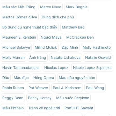
Màu sắc Mặt Trăng
Marco Novo
Mark Begbie
Martha Gómez-Silva
Dung dịch che phủ
Bộ dụng cụ nghệ thuật bậc thầy
Matthew Bird
Maureen E. Kerstein
Người Maya
McCracken Đen
Michael Solovye
Milind Mulick
Đập Minh
Molly Hashimoto
Molly Murrah
Ánh trăng
Natalia Ushakova
Natalie Oswald
Navin Tantanadaecha
Nicolas Lopez
Nicole Lopez Espinoza
Dầu
Màu đục
Hồng Opera
Màu dầu nguyên bản
Pablo Ruben
Pat Weaver
Paul J. Karlstrom
Paul Wang
Peggy Dean
Penny Horsey
Màu nước Perylene
Màu Phthalo
Tranh vẽ ngoài trời
Prafull B. Sawant