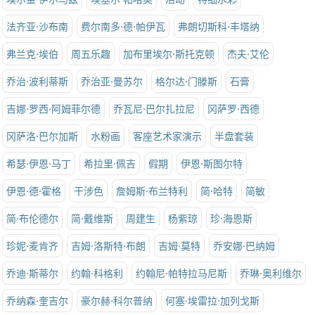
法齐亚·沙布南
费尔南多·德·帕伊瓦
弗朗切斯科·丰塔纳
弗兰克·埃伯
周五乐趣
加布里埃尔·斯托克顿
杰夫·艾伦
乔治·波利蒂斯
乔治亚·曼苏尔
格尔达·门滕斯
石膏
吉娜·罗西·阿姆菲尔德
乔瓦尼·巴尔扎拉尼
冈萨罗·西德
冈萨洛·巴尔加斯
水粉画
客座艺术家演示
半盘套装
希瑟·伊恩·马丁
希拉里·佩吉
假期
伊恩·斯图尔特
伊恩·德·霍格
干涉色
詹姆斯·布兰特利
简·哈特
简敏
简·布伦德尔
简·戴维斯
周建生
杨紫琼
珍·海恩斯
珍妮·麦肯齐
吉姆·洛斯特·布朗
吉姆·莫特
乔安娜·巴纳姆
乔迪·斯蒂尔
约翰·科格利
约翰尼·帕特拉马尼斯
乔琳·奥利维尔
乔纳森·奎吉尔
豪尔赫·科尔普纳
何塞·埃雷拉·加列戈斯