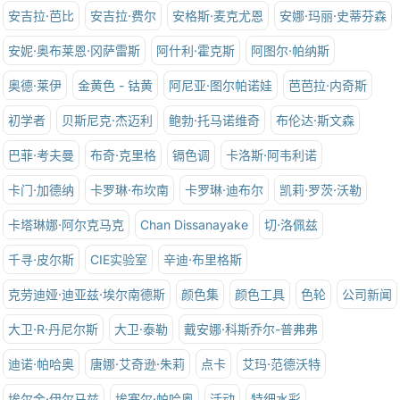
安吉拉·芭比
安吉拉·费尔
安格斯·麦克尤恩
安娜·玛丽·史蒂芬森
安妮·奥布莱恩·冈萨雷斯
阿什利·霍克斯
阿图尔·帕纳斯
奥德·莱伊
金黄色 - 钴黄
阿尼亚·图尔帕诺娃
芭芭拉·内奇斯
初学者
贝斯尼克·杰迈利
鲍勃·托马诺维奇
布伦达·斯文森
巴菲·考夫曼
布奇·克里格
镉色调
卡洛斯·阿韦利诺
卡门·加德纳
卡罗琳·布坎南
卡罗琳·迪布尔
凯莉·罗茨·沃勒
卡塔琳娜·阿尔克马克
Chan Dissanayake
切·洛佩兹
千寻·皮尔斯
CIE实验室
辛迪·布里格斯
克劳迪娅·迪亚兹·埃尔南德斯
颜色集
颜色工具
色轮
公司新闻
大卫·R·丹尼尔斯
大卫·泰勒
戴安娜·科斯乔尔-普弗弗
迪诺·帕哈奥
唐娜·艾奇逊·朱莉
点卡
艾玛·范德沃特
埃尔金·伊尔马兹
埃塞尔·帕哈奥
活动
特细水彩