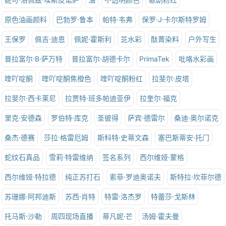
原色油画颜料
巴勃罗·鲁本
帕特·韦弗
保罗·J·卡尔斯特罗姆
王保罗
佩吉·迪恩
佩妮·霍斯利
苝水彩
酞菁染料
户外写生
普拉富尔·B·萨万特
普拉富尔·胡德卡尔
PrimaTek
吡咯水彩画
喹吖啶酮
喹吖啶酮焦橙色
喹吖啶酮粉红
拉斐尔·皮塔
拉斐尔·西卡莱尼
拉贾特·班多帕迪亚伊
拉奎尔·福克
里克·安德森
罗伯特·库克
圣彼得
萨宾·德雷尔
桑迪·奥尔诺克
桑杰·德赛
莎拉·格雷厄姆
斯科特·史蒂文森
塞巴斯蒂安·托门
蛇纹石真品
雪莉·特雷维纳
签名系列
西尔维娅·蒙格
西尔维娅·特拉德
纯正苏打石
索菲·罗迪奥诺夫
斯特拉·坎菲尔德
苏珊娜·阿邦迪斯
苏西·肖特
特雷·洛杰罗
特蕾莎·戈斯林
托马斯·沙勒
周四现场直播
蒂凡妮·芒
汤姆·霍夫曼