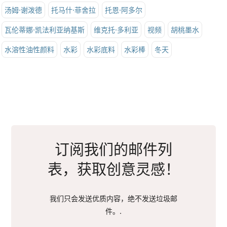
汤姆·谢泼德
托马什·菲舍拉
托恩·阿多尔
瓦伦蒂娜·凯法利亚纳基斯
维克托·多利亚
视频
胡桃墨水
水溶性油性颜料
水彩
水彩底料
水彩棒
冬天
订阅我们的邮件列
表，获取创意灵感！
我们只会发送优质内容，绝不发送垃圾邮
件。.