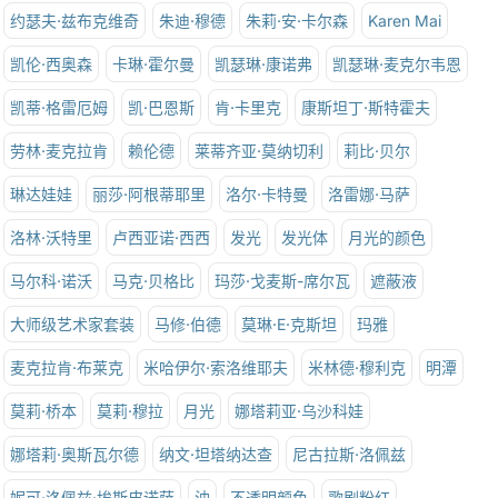
约瑟夫·兹布克维奇
朱迪·穆德
朱莉·安·卡尔森
Karen Mai
凯伦·西奥森
卡琳·霍尔曼
凯瑟琳·康诺弗
凯瑟琳·麦克尔韦恩
凯蒂·格雷厄姆
凯·巴恩斯
肯·卡里克
康斯坦丁·斯特霍夫
劳林·麦克拉肯
赖伦德
莱蒂齐亚·莫纳切利
莉比·贝尔
琳达娃娃
丽莎·阿根蒂耶里
洛尔·卡特曼
洛雷娜·马萨
洛林·沃特里
卢西亚诺·西西
发光
发光体
月光的颜色
马尔科·诺沃
马克·贝格比
玛莎·戈麦斯-席尔瓦
遮蔽液
大师级艺术家套装
马修·伯德
莫琳·E·克斯坦
玛雅
麦克拉肯·布莱克
米哈伊尔·索洛维耶夫
米林德·穆利克
明潭
莫莉·桥本
莫莉·穆拉
月光
娜塔莉亚·乌沙科娃
娜塔莉·奥斯瓦尔德
纳文·坦塔纳达查
尼古拉斯·洛佩兹
妮可·洛佩兹·埃斯皮诺萨
油
不透明颜色
歌剧粉红