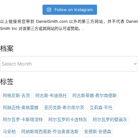
Follow on Instagram
以上链接将您带到 DanielSmith.com 以外的第三方网站，并不代表 Danie
Smith Inc 对该第三方或其网站的认可或赞助。.
档案
标签
阿格尼斯·吉茨
阿古斯·布迪扬托
阿古斯蒂娜·费尔南德斯
阿赫迈特·奥格雷滕
亚历克斯·希尔库尔茨
艾莉森·平托
阿尔瓦罗·卡斯塔涅特
阿尔瓦罗的卡连特灰
阿尔瓦罗的壁画灰
马安柏
阿纳斯塔西奥斯·乔治奥普洛斯
安德斯·安德森