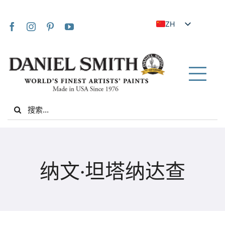
Skip
to
ZH
content
EN
JA
FR
Tog
IT
Nav
Search
DE
for:
ES
NL
家
UK
纳文·坦塔纳达查
VI
关于我们
ZH_TW
社区