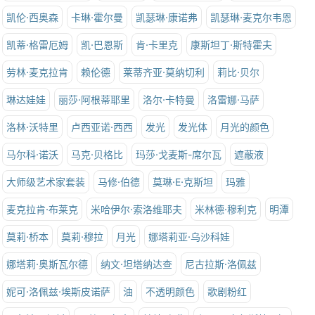
凯伦·西奥森
卡琳·霍尔曼
凯瑟琳·康诺弗
凯瑟琳·麦克尔韦恩
凯蒂·格雷厄姆
凯·巴恩斯
肯·卡里克
康斯坦丁·斯特霍夫
劳林·麦克拉肯
赖伦德
莱蒂齐亚·莫纳切利
莉比·贝尔
琳达娃娃
丽莎·阿根蒂耶里
洛尔·卡特曼
洛雷娜·马萨
洛林·沃特里
卢西亚诺·西西
发光
发光体
月光的颜色
马尔科·诺沃
马克·贝格比
玛莎·戈麦斯-席尔瓦
遮蔽液
大师级艺术家套装
马修·伯德
莫琳·E·克斯坦
玛雅
麦克拉肯·布莱克
米哈伊尔·索洛维耶夫
米林德·穆利克
明潭
莫莉·桥本
莫莉·穆拉
月光
娜塔莉亚·乌沙科娃
娜塔莉·奥斯瓦尔德
纳文·坦塔纳达查
尼古拉斯·洛佩兹
妮可·洛佩兹·埃斯皮诺萨
油
不透明颜色
歌剧粉红