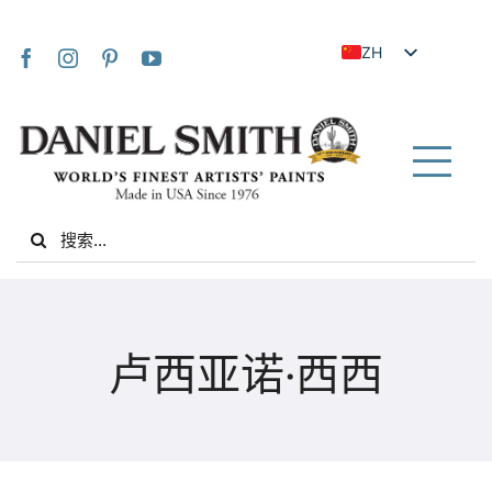
Skip
to
ZH
content
EN
JA
FR
Tog
IT
Nav
Search
DE
for:
ES
NL
家
UK
卢西亚诺·西西
VI
关于我们
ZH_TW
社区