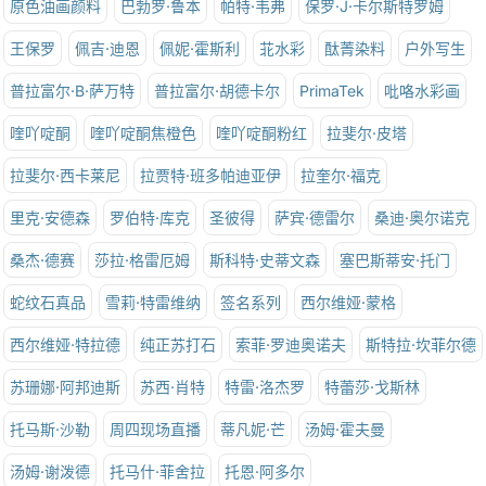
原色油画颜料
巴勃罗·鲁本
帕特·韦弗
保罗·J·卡尔斯特罗姆
王保罗
佩吉·迪恩
佩妮·霍斯利
苝水彩
酞菁染料
户外写生
普拉富尔·B·萨万特
普拉富尔·胡德卡尔
PrimaTek
吡咯水彩画
喹吖啶酮
喹吖啶酮焦橙色
喹吖啶酮粉红
拉斐尔·皮塔
拉斐尔·西卡莱尼
拉贾特·班多帕迪亚伊
拉奎尔·福克
里克·安德森
罗伯特·库克
圣彼得
萨宾·德雷尔
桑迪·奥尔诺克
桑杰·德赛
莎拉·格雷厄姆
斯科特·史蒂文森
塞巴斯蒂安·托门
蛇纹石真品
雪莉·特雷维纳
签名系列
西尔维娅·蒙格
西尔维娅·特拉德
纯正苏打石
索菲·罗迪奥诺夫
斯特拉·坎菲尔德
苏珊娜·阿邦迪斯
苏西·肖特
特雷·洛杰罗
特蕾莎·戈斯林
托马斯·沙勒
周四现场直播
蒂凡妮·芒
汤姆·霍夫曼
汤姆·谢泼德
托马什·菲舍拉
托恩·阿多尔