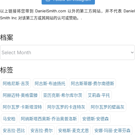
以上链接将您带到 DanielSmith.com 以外的第三方网站，并不代表 Danie
Smith Inc 对该第三方或其网站的认可或赞助。.
档案
标签
阿格尼斯·吉茨
阿古斯·布迪扬托
阿古斯蒂娜·费尔南德斯
阿赫迈特·奥格雷滕
亚历克斯·希尔库尔茨
艾莉森·平托
阿尔瓦罗·卡斯塔涅特
阿尔瓦罗的卡连特灰
阿尔瓦罗的壁画灰
马安柏
阿纳斯塔西奥斯·乔治奥普洛斯
安德斯·安德森
安吉拉·芭比
安吉拉·费尔
安格斯·麦克尤恩
安娜·玛丽·史蒂芬森