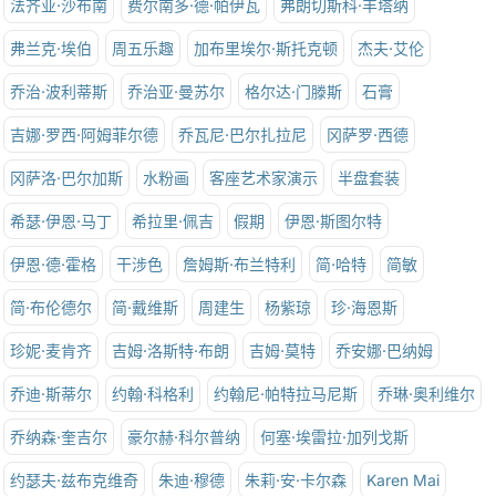
法齐亚·沙布南
费尔南多·德·帕伊瓦
弗朗切斯科·丰塔纳
弗兰克·埃伯
周五乐趣
加布里埃尔·斯托克顿
杰夫·艾伦
乔治·波利蒂斯
乔治亚·曼苏尔
格尔达·门滕斯
石膏
吉娜·罗西·阿姆菲尔德
乔瓦尼·巴尔扎拉尼
冈萨罗·西德
冈萨洛·巴尔加斯
水粉画
客座艺术家演示
半盘套装
希瑟·伊恩·马丁
希拉里·佩吉
假期
伊恩·斯图尔特
伊恩·德·霍格
干涉色
詹姆斯·布兰特利
简·哈特
简敏
简·布伦德尔
简·戴维斯
周建生
杨紫琼
珍·海恩斯
珍妮·麦肯齐
吉姆·洛斯特·布朗
吉姆·莫特
乔安娜·巴纳姆
乔迪·斯蒂尔
约翰·科格利
约翰尼·帕特拉马尼斯
乔琳·奥利维尔
乔纳森·奎吉尔
豪尔赫·科尔普纳
何塞·埃雷拉·加列戈斯
约瑟夫·兹布克维奇
朱迪·穆德
朱莉·安·卡尔森
Karen Mai