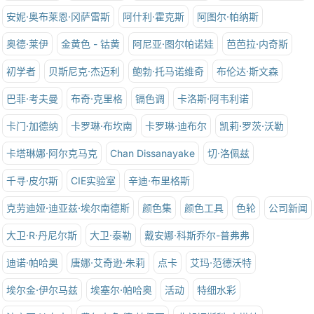
安妮·奥布莱恩·冈萨雷斯
阿什利·霍克斯
阿图尔·帕纳斯
奥德·莱伊
金黄色 - 钴黄
阿尼亚·图尔帕诺娃
芭芭拉·内奇斯
初学者
贝斯尼克·杰迈利
鲍勃·托马诺维奇
布伦达·斯文森
巴菲·考夫曼
布奇·克里格
镉色调
卡洛斯·阿韦利诺
卡门·加德纳
卡罗琳·布坎南
卡罗琳·迪布尔
凯莉·罗茨·沃勒
卡塔琳娜·阿尔克马克
Chan Dissanayake
切·洛佩兹
千寻·皮尔斯
CIE实验室
辛迪·布里格斯
克劳迪娅·迪亚兹·埃尔南德斯
颜色集
颜色工具
色轮
公司新闻
大卫·R·丹尼尔斯
大卫·泰勒
戴安娜·科斯乔尔-普弗弗
迪诺·帕哈奥
唐娜·艾奇逊·朱莉
点卡
艾玛·范德沃特
埃尔金·伊尔马兹
埃塞尔·帕哈奥
活动
特细水彩