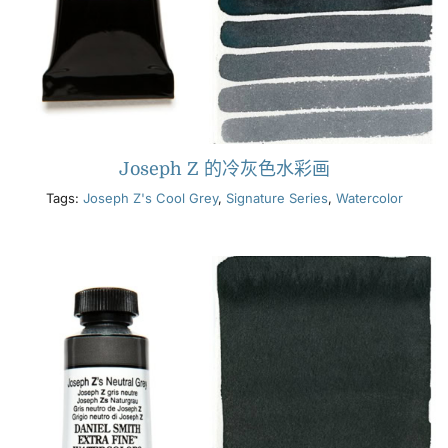
Joseph Z 的冷灰色水彩画
Tags:
Joseph Z's Cool Grey
,
Signature Series
,
Watercolor