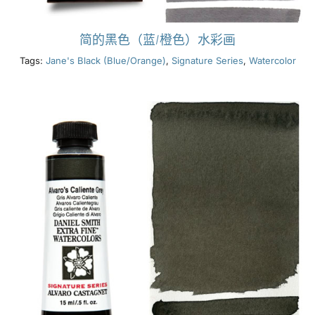
简的黑色（蓝/橙色）水彩画
Tags:
Jane's Black (Blue/Orange)
,
Signature Series
,
Watercolor