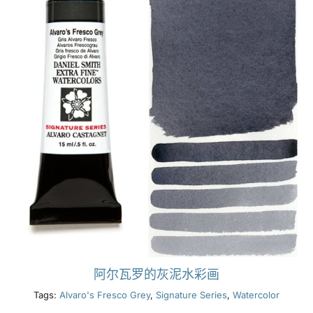
阿尔瓦罗的灰泥水彩画
Tags:
Alvaro's Fresco Grey
,
Signature Series
,
Watercolor