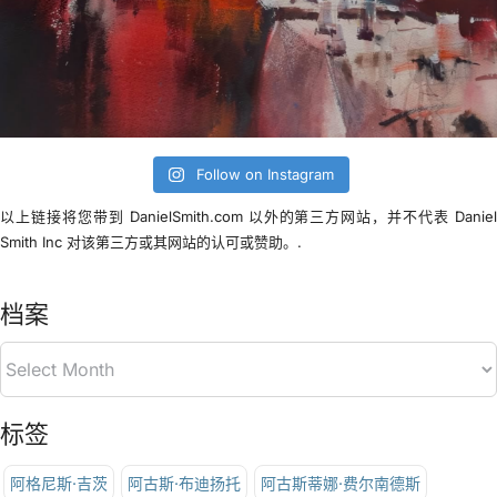
Follow on Instagram
以上链接将您带到 DanielSmith.com 以外的第三方网站，并不代表 Danie
Smith Inc 对该第三方或其网站的认可或赞助。.
档案
标签
阿格尼斯·吉茨
阿古斯·布迪扬托
阿古斯蒂娜·费尔南德斯