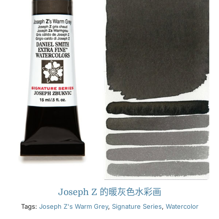
Joseph Z 的暖灰色水彩画
Tags:
Joseph Z's Warm Grey
,
Signature Series
,
Watercolor