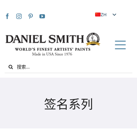
Skip
to
ZH
content
EN
JA
FR
Tog
IT
Nav
Search
DE
for:
ES
NL
家
UK
签名系列
VI
关于我们
ZH_TW
社区