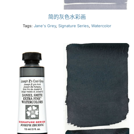
简的灰色水彩画
Tags:
Jane's Grey
,
Signature Series
,
Watercolor