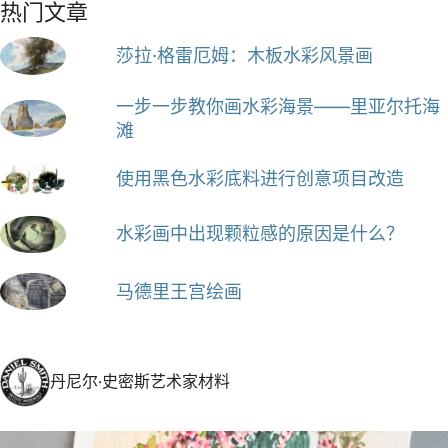
热门文章
莎拉·格雷厄姆：木板水彩风景画
一步一步教你画水彩海景——里亚尔托海
滩
使用黑色水彩底料进行创意项目改造
水彩画中出现颗粒感的原因是什么？
马德里王宫绘画
丹尼尔·史密斯艺术家材料