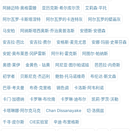
阿赫迈特·奥格雷滕
亚历克斯·希尔库尔茨
艾莉森·平托
阿尔瓦罗·卡斯塔涅特
阿尔瓦罗的卡连特灰
阿尔瓦罗的壁画灰
马安柏
阿纳斯塔西奥斯·乔治奥普洛斯
安德斯·安德森
安吉拉·芭比
安吉拉·费尔
安格斯·麦克尤恩
安娜·玛丽·史蒂芬森
安妮·奥布莱恩·冈萨雷斯
阿什利·霍克斯
阿图尔·帕纳斯
奥德·莱伊
金黄色 - 钴黄
阿尼亚·图尔帕诺娃
芭芭拉·内奇斯
初学者
贝斯尼克·杰迈利
鲍勃·托马诺维奇
布伦达·斯文森
巴菲·考夫曼
布奇·克里格
镉色调
卡洛斯·阿韦利诺
卡门·加德纳
卡罗琳·布坎南
卡罗琳·迪布尔
凯莉·罗茨·沃勒
卡塔琳娜·阿尔克马克
Chan Dissanayake
切·洛佩兹
千寻·皮尔斯
CIE实验室
辛迪·布里格斯