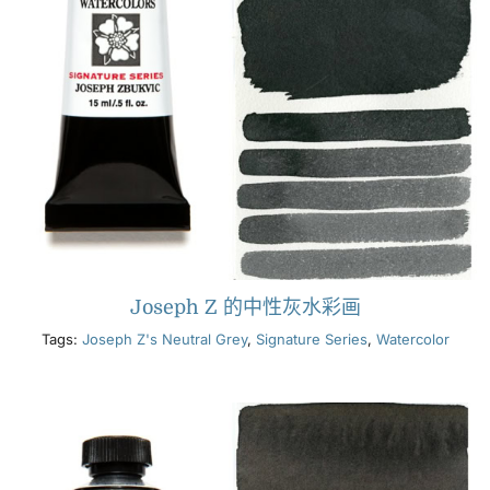
Joseph Z 的中性灰水彩画
Tags:
Joseph Z's Neutral Grey
,
Signature Series
,
Watercolor