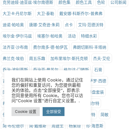
克劳迪娅·迪亚兹·埃尔南德斯
颜色集
颜色工具
色轮
公司新闻
大卫·R·丹尼尔斯
大卫·泰勒
戴安娜·科斯乔尔-普弗弗
迪诺·帕哈奥
唐娜·艾奇逊·朱莉
点卡
艾玛·范德沃特
埃尔金·伊尔马兹
埃塞尔·帕哈奥
活动
特细水彩
法齐亚·沙布南
费尔南多·德·帕伊瓦
弗朗切斯科·丰塔纳
弗兰克·埃伯
周五乐趣
加布里埃尔·斯托克顿
杰夫·艾伦
乔治·波利蒂斯
乔治亚·曼苏尔
格尔达·门滕斯
石膏
吉娜·罗西·阿姆菲尔德
乔瓦尼·巴尔扎拉尼
冈萨罗·西德
冈萨洛·巴尔加斯
水粉画
客座艺术家演示
半盘套装
希瑟·伊恩·马丁
希拉里·佩吉
假期
伊恩·斯图尔特
伊恩·德·霍格
干涉色
詹姆斯·布兰特利
简·哈特
简敏
我们在网站上使用 Cookie，通过记住
简·布伦德尔
简·戴维斯
周建生
杨紫琼
珍·海恩斯
您的偏好和重复访问，为您提供最相