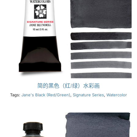
简的黑色（红/绿）水彩画
Tags:
Jane's Black (Red/Green)
,
Signature Series
,
Watercolor