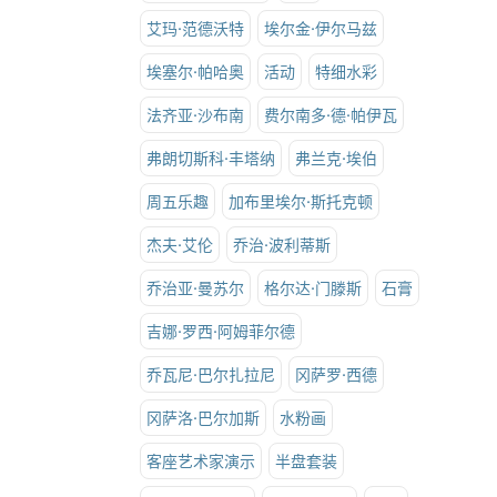
艾玛·范德沃特
埃尔金·伊尔马兹
埃塞尔·帕哈奥
活动
特细水彩
法齐亚·沙布南
费尔南多·德·帕伊瓦
弗朗切斯科·丰塔纳
弗兰克·埃伯
周五乐趣
加布里埃尔·斯托克顿
杰夫·艾伦
乔治·波利蒂斯
乔治亚·曼苏尔
格尔达·门滕斯
石膏
吉娜·罗西·阿姆菲尔德
乔瓦尼·巴尔扎拉尼
冈萨罗·西德
冈萨洛·巴尔加斯
水粉画
客座艺术家演示
半盘套装