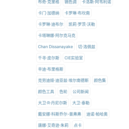
布奇·克里格
镉色调
卡洛斯·阿韦利诺
卡门·加德纳
卡罗琳·布坎南
卡罗琳·迪布尔
凯莉·罗茨·沃勒
卡塔琳娜·阿尔克马克
Chan Dissanayake
切·洛佩兹
千寻·皮尔斯
CIE实验室
辛迪·布里格斯
克劳迪娅·迪亚兹·埃尔南德斯
颜色集
颜色工具
色轮
公司新闻
大卫·R·丹尼尔斯
大卫·泰勒
戴安娜·科斯乔尔-普弗弗
迪诺·帕哈奥
唐娜·艾奇逊·朱莉
点卡