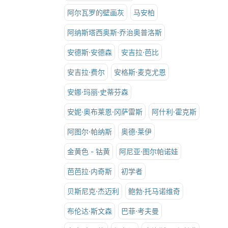
阿尔瓦罗的壁画灰
马安柏
阿纳斯塔西奥斯·乔治奥普洛斯
安德斯·安德森
安吉拉·芭比
安吉拉·费尔
安格斯·麦克尤恩
安娜·玛丽·史蒂芬森
安妮·奥布莱恩·冈萨雷斯
阿什利·霍克斯
阿图尔·帕纳斯
奥德·莱伊
金黄色 - 钴黄
阿尼亚·图尔帕诺娃
芭芭拉·内奇斯
初学者
贝斯尼克·杰迈利
鲍勃·托马诺维奇
布伦达·斯文森
巴菲·考夫曼