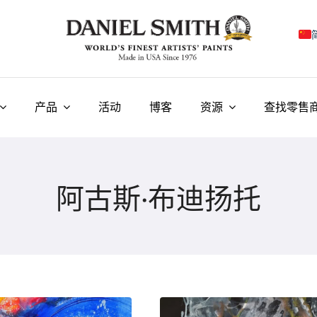
E
F
产品
活动
博客
资源
查找零售
I
E
阿古斯·布迪扬托
N
У
T