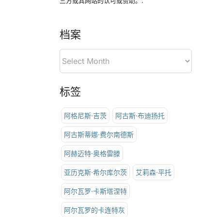
三方或其网站的认可或赞助。.
档案
标签
阿格尼斯·吉茨
阿古斯·布迪扬托
阿古斯蒂娜·费尔南德斯
阿赫迈特·奥格雷滕
亚历克斯·希尔库尔茨
艾莉森·平托
阿尔瓦罗·卡斯塔涅特
阿尔瓦罗的卡连特灰