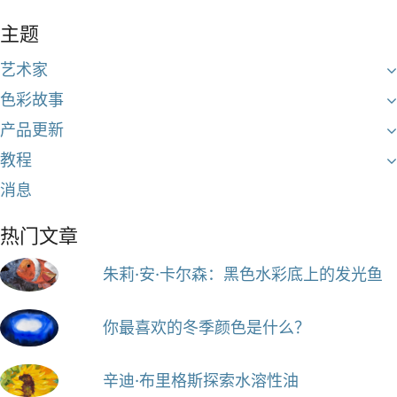
主题
艺术家
色彩故事
产品更新
教程
消息
热门文章
朱莉·安·卡尔森：黑色水彩底上的发光鱼
你最喜欢的冬季颜色是什么？
辛迪·布里格斯探索水溶性油