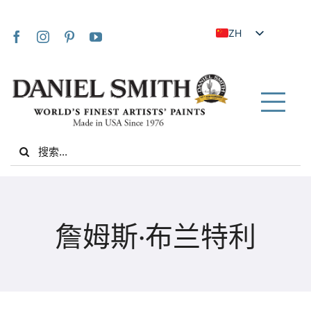
Skip
to
ZH
content
EN
JA
FR
Tog
IT
Nav
Search
DE
for:
ES
NL
家
UK
詹姆斯·布兰特利
VI
关于我们
ZH_TW
社区