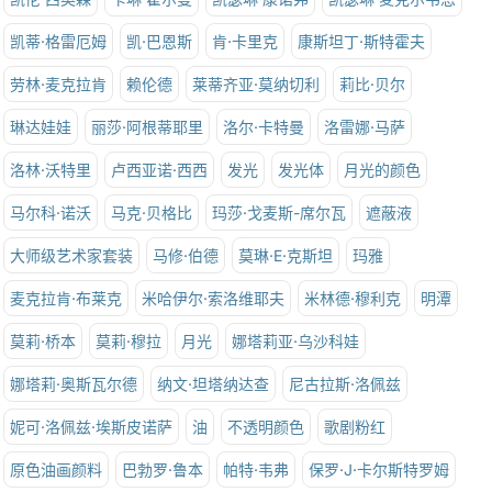
凯蒂·格雷厄姆
凯·巴恩斯
肯·卡里克
康斯坦丁·斯特霍夫
劳林·麦克拉肯
赖伦德
莱蒂齐亚·莫纳切利
莉比·贝尔
琳达娃娃
丽莎·阿根蒂耶里
洛尔·卡特曼
洛雷娜·马萨
洛林·沃特里
卢西亚诺·西西
发光
发光体
月光的颜色
马尔科·诺沃
马克·贝格比
玛莎·戈麦斯-席尔瓦
遮蔽液
大师级艺术家套装
马修·伯德
莫琳·E·克斯坦
玛雅
麦克拉肯·布莱克
米哈伊尔·索洛维耶夫
米林德·穆利克
明潭
莫莉·桥本
莫莉·穆拉
月光
娜塔莉亚·乌沙科娃
娜塔莉·奥斯瓦尔德
纳文·坦塔纳达查
尼古拉斯·洛佩兹
妮可·洛佩兹·埃斯皮诺萨
油
不透明颜色
歌剧粉红
原色油画颜料
巴勃罗·鲁本
帕特·韦弗
保罗·J·卡尔斯特罗姆