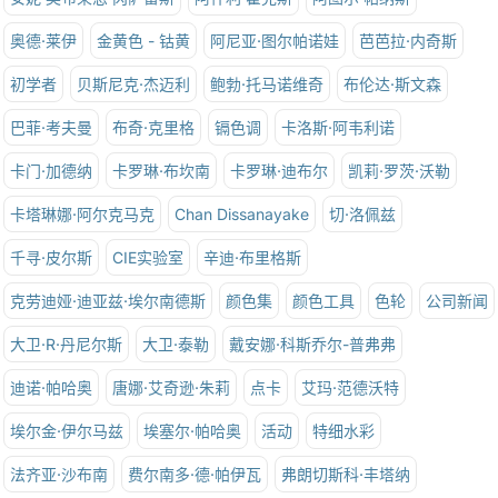
奥德·莱伊
金黄色 - 钴黄
阿尼亚·图尔帕诺娃
芭芭拉·内奇斯
初学者
贝斯尼克·杰迈利
鲍勃·托马诺维奇
布伦达·斯文森
巴菲·考夫曼
布奇·克里格
镉色调
卡洛斯·阿韦利诺
卡门·加德纳
卡罗琳·布坎南
卡罗琳·迪布尔
凯莉·罗茨·沃勒
卡塔琳娜·阿尔克马克
Chan Dissanayake
切·洛佩兹
千寻·皮尔斯
CIE实验室
辛迪·布里格斯
克劳迪娅·迪亚兹·埃尔南德斯
颜色集
颜色工具
色轮
公司新闻
大卫·R·丹尼尔斯
大卫·泰勒
戴安娜·科斯乔尔-普弗弗
迪诺·帕哈奥
唐娜·艾奇逊·朱莉
点卡
艾玛·范德沃特
埃尔金·伊尔马兹
埃塞尔·帕哈奥
活动
特细水彩
法齐亚·沙布南
费尔南多·德·帕伊瓦
弗朗切斯科·丰塔纳