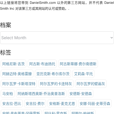
以上链接将您带到 DanielSmith.com 以外的第三方网站，并不代表 Danie
Smith Inc 对该第三方或其网站的认可或赞助。.
档案
标签
阿格尼斯·吉茨
阿古斯·布迪扬托
阿古斯蒂娜·费尔南德斯
阿赫迈特·奥格雷滕
亚历克斯·希尔库尔茨
艾莉森·平托
阿尔瓦罗·卡斯塔涅特
阿尔瓦罗的卡连特灰
阿尔瓦罗的壁画灰
马安柏
阿纳斯塔西奥斯·乔治奥普洛斯
安德斯·安德森
安吉拉·芭比
安吉拉·费尔
安格斯·麦克尤恩
安娜·玛丽·史蒂芬森
安妮·奥布莱恩·冈萨雷斯
阿什利·霍克斯
阿图尔·帕纳斯