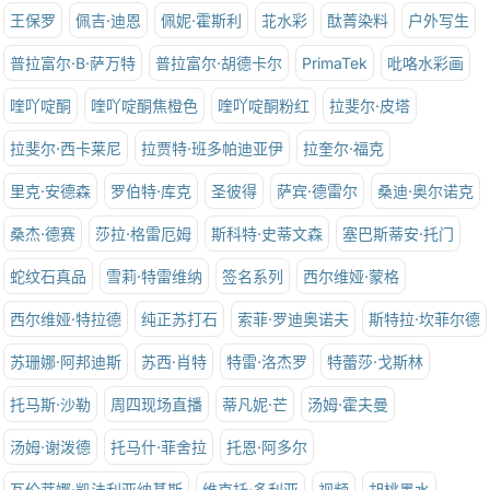
王保罗
佩吉·迪恩
佩妮·霍斯利
苝水彩
酞菁染料
户外写生
普拉富尔·B·萨万特
普拉富尔·胡德卡尔
PrimaTek
吡咯水彩画
喹吖啶酮
喹吖啶酮焦橙色
喹吖啶酮粉红
拉斐尔·皮塔
拉斐尔·西卡莱尼
拉贾特·班多帕迪亚伊
拉奎尔·福克
里克·安德森
罗伯特·库克
圣彼得
萨宾·德雷尔
桑迪·奥尔诺克
桑杰·德赛
莎拉·格雷厄姆
斯科特·史蒂文森
塞巴斯蒂安·托门
蛇纹石真品
雪莉·特雷维纳
签名系列
西尔维娅·蒙格
西尔维娅·特拉德
纯正苏打石
索菲·罗迪奥诺夫
斯特拉·坎菲尔德
苏珊娜·阿邦迪斯
苏西·肖特
特雷·洛杰罗
特蕾莎·戈斯林
托马斯·沙勒
周四现场直播
蒂凡妮·芒
汤姆·霍夫曼
汤姆·谢泼德
托马什·菲舍拉
托恩·阿多尔
瓦伦蒂娜·凯法利亚纳基斯
维克托·多利亚
视频
胡桃墨水