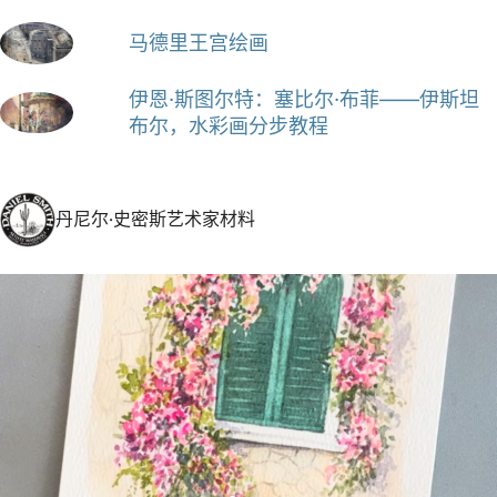
马德里王宫绘画
伊恩·斯图尔特：塞比尔·布菲——伊斯坦
布尔，水彩画分步教程
丹尼尔·史密斯艺术家材料