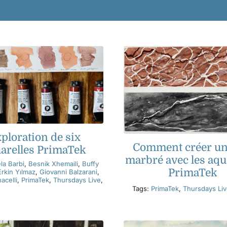
ploration de six
Comment créer un 
arelles PrimaTek
marbré avec les aqu
la Barbi
,
Besnik Xhemaili
,
Buffy
PrimaTek
Erkin Yılmaz
,
Giovanni Balzarani
,
acelli
,
PrimaTek
,
Thursdays Live
,
Tags:
PrimaTek
,
Thursdays Li