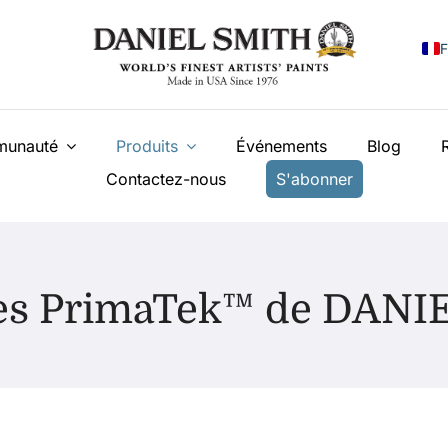
F
E
unauté
Produits
Événements
Blog
I
Contactez-nous
S'abonner
E
N
У
les PrimaTek™ de DANI
T