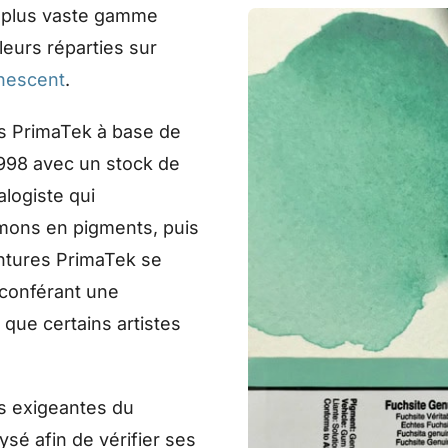
la plus vaste gamme
leurs réparties sur
nescent
.
s PrimaTek à base de
1998 avec un stock de
alogiste qui
mons en pigments, puis
intures PrimaTek se
 conférant une
ue certains artistes
s exigeantes du
sé afin de vérifier ses