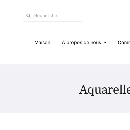
Skip
to
Search
content
for:
Maison
À propos de nous
Comm
Aquarel