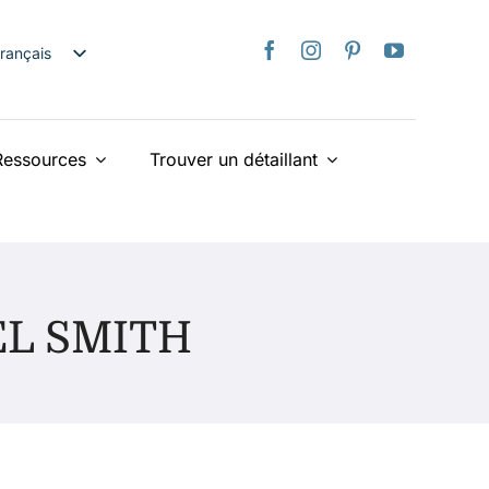
rançais
nglish
日本語
Ressources
Trouver un détaillant
taliano
Deutsch
spañol
ederlands
країнська
EL SMITH
iếng Việt
简体中文
繁體中文