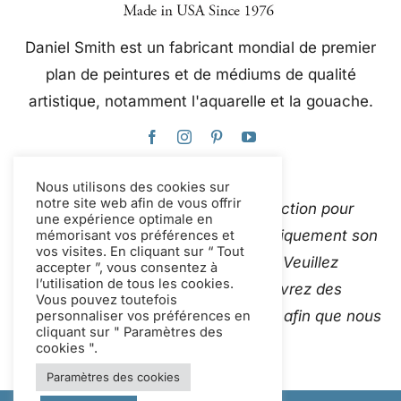
Daniel Smith est un fabricant mondial de premier
plan de peintures et de médiums de qualité
artistique, notamment l'aquarelle et la gouache.
Nous utilisons des cookies sur
notre site web afin de vous offrir
Ce site web utilise Google Traduction pour
une expérience optimale en
traduire instantanément et automatiquement son
mémorisant vos préférences et
vos visites. En cliquant sur “ Tout
contenu en plusieurs langues. Veuillez
accepter ”, vous consentez à
l’utilisation de tous les cookies.
Contactez-nous
si vous découvrez des
Vous pouvez toutefois
traductions automatiques inexactes afin que nous
personnaliser vos préférences en
cliquant sur " Paramètres des
puissions les corriger.
cookies ".
Paramètres des cookies