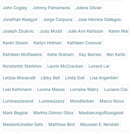
John Cogley
Johnny Patramanis
Jolene Olivier
Jonathan Kwegyir
Jorge Corpuna
Jose Herrera Gallegos
Joseph Zbukvic
Judy Mudd
Julie Ann Karlsson
Karen Mai
Karen Sioson
Karlyn Holman
Kathleen Conover
Kathleen McElwaine
Katie Graham
Kay Barnes
Ken Karlic
Konstantin Sterkhov
Laurin McCracken
Lenard Lai
Letizia Monacelli
Libby Bell
Linda Doll
Lisa Argentieri
Loel Kathmann
Lorena Massa
Lorraine Watry
Luciano Cisi
Lumineszierend
Lumineszenz
Mondfarben
Marco Novo
Mark Begbie
Martha Gómez-Silva
Maskierungsflüssigkeit
Meisterkünstler-Sets
Matthew Bird
Maureen E. Kerstein