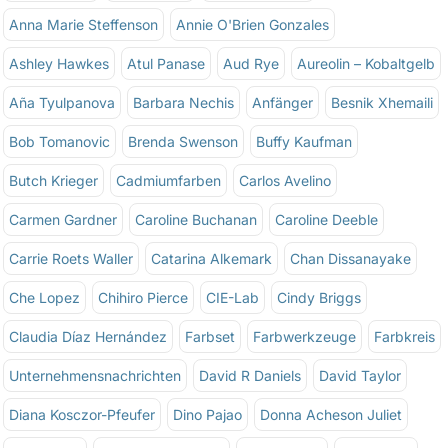
Anna Marie Steffenson
Annie O'Brien Gonzales
Ashley Hawkes
Atul Panase
Aud Rye
Aureolin – Kobaltgelb
Aña Tyulpanova
Barbara Nechis
Anfänger
Besnik Xhemaili
Bob Tomanovic
Brenda Swenson
Buffy Kaufman
Butch Krieger
Cadmiumfarben
Carlos Avelino
Carmen Gardner
Caroline Buchanan
Caroline Deeble
Carrie Roets Waller
Catarina Alkemark
Chan Dissanayake
Che Lopez
Chihiro Pierce
CIE-Lab
Cindy Briggs
Claudia Díaz Hernández
Farbset
Farbwerkzeuge
Farbkreis
Unternehmensnachrichten
David R Daniels
David Taylor
Diana Kosczor-Pfeufer
Dino Pajao
Donna Acheson Juliet