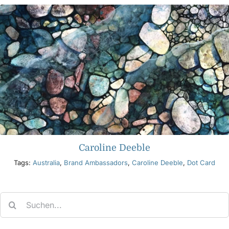
Caroline Deeble
Tags:
Australia
,
Brand Ambassadors
,
Caroline Deeble
,
Dot Card
Search
for: