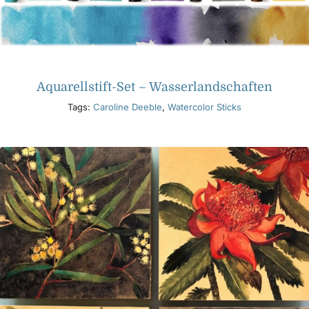
Aquarellstift-Set – Wasserlandschaften
Tags:
Caroline Deeble
,
Watercolor Sticks