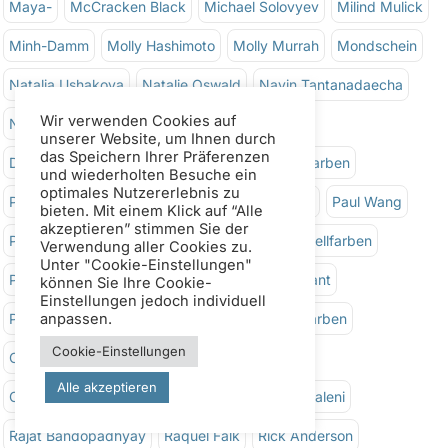
Maya-
McCracken Black
Michael Solovyev
Milind Mulick
Minh-Damm
Molly Hashimoto
Molly Murrah
Mondschein
Natalia Ushakova
Natalie Oswald
Navin Tantanadaecha
Nicolas Lopez
Nicole Lopez Espinoza
Öle
Wir verwenden Cookies auf
Deckende Farben
Opernrosa
Originale Ölfarben
unserer Website, um Ihnen durch
das Speichern Ihrer Präferenzen
Pablo Ruben
Pat Weaver
Paul J. Karlstrom
Paul Wang
und wiederholten Besuche ein
optimales Nutzererlebnis zu
Peggy Dean
Penny Horsley
Perylen-Aquarellfarben
bieten. Mit einem Klick auf “Alle
akzeptieren” stimmen Sie der
Verwendung aller Cookies zu.
Phthalo-Farbstoffe
Plein Air
Prafull B. Sawant
Unter "Cookie-Einstellungen"
können Sie Ihre Cookie-
Prafull Hudekar
PrimaTek
Pyrrol-Aquarellfarben
Einstellungen jedoch individuell
anpassen.
Chinacridon
Chinacridon Gebrannte Orange
Cookie-Einstellungen
Chinacridon Rosa
Rafael Pita
Raffaele Ciccaleni
Alle akzeptieren
Rajat Bandopadhyay
Raquel Falk
Rick Anderson