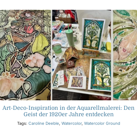
Produkte
Veranstaltungen
Blog
Ressourcen
Händler finden
Art-Deco-Inspiration in der Aquarellmalerei: Den
Geist der 1920er Jahre entdecken
Kontaktieren Sie uns
Tags:
Caroline Deeble
,
Watercolor
,
Watercolor Ground
Abonnieren