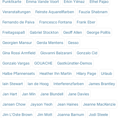
Punktkarte
Emma Vande Voort
Erkin Yılmaz
Ethel Pajao
Veranstaltungen
Feinste Aquarellfarben
Fauzia Shabnam
Fernando de Paiva
Francesco Fontana
Frank Eber
Freitagsspaß
Gabriel Stockton
Geoff Allen
George Politis
Georgien Mansur
Gerda Mentens
Gesso
Gina Rossi Armfield
Giovanni Balzarani
Gonzalo Cid
Gonzalo Vargas
GOUACHE
Gastkünstler-Demos
Halbe Pfannensets
Heather Ihn Martin
Hilary Page
Urlaub
Iain Stewart
Ian de Hoog
Interferenzfarben
James Brantley
Jan Hart
Jan Min
Jane Blundell
Jane Davies
Jansen Chow
Jayson Yeoh
Jean Haines
Jeanne MacKenzie
Jim L'Oste Brown
Jim Mott
Joanna Barnum
Jodi Steele