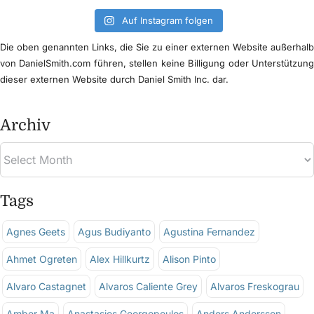
Auf Instagram folgen
Die oben genannten Links, die Sie zu einer externen Website außerhal
von DanielSmith.com führen, stellen keine Billigung oder Unterstützun
dieser externen Website durch Daniel Smith Inc. dar.
Archiv
Tags
Agnes Geets
Agus Budiyanto
Agustina Fernandez
Ahmet Ogreten
Alex Hillkurtz
Alison Pinto
Alvaro Castagnet
Alvaros Caliente Grey
Alvaros Freskograu
Amber Ma
Anastasios Georgopoulos
Anders Andersson