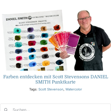
Produkte
Veranstaltungen
Blog
Ressourcen
Farben entdecken mit Scott Stevensons DANIEL
Händler finden
SMITH Punktkarte
Tags:
Scott Stevenson
,
Watercolor
Kontaktieren Sie uns
Search
Abonnieren