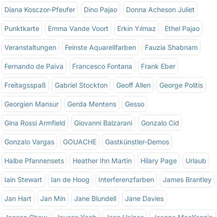
Diana Kosczor-Pfeufer
Dino Pajao
Donna Acheson Juliet
Punktkarte
Emma Vande Voort
Erkin Yılmaz
Ethel Pajao
Veranstaltungen
Feinste Aquarellfarben
Fauzia Shabnam
Fernando de Paiva
Francesco Fontana
Frank Eber
Freitagsspaß
Gabriel Stockton
Geoff Allen
George Politis
Georgien Mansur
Gerda Mentens
Gesso
Gina Rossi Armfield
Giovanni Balzarani
Gonzalo Cid
Gonzalo Vargas
GOUACHE
Gastkünstler-Demos
Halbe Pfannensets
Heather Ihn Martin
Hilary Page
Urlaub
Iain Stewart
Ian de Hoog
Interferenzfarben
James Brantley
Jan Hart
Jan Min
Jane Blundell
Jane Davies