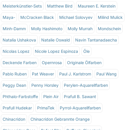
Meisterkünstler-Sets
Matthew Bird
Maureen E. Kerstein
Maya-
McCracken Black
Michael Solovyev
Milind Mulick
Minh-Damm
Molly Hashimoto
Molly Murrah
Mondschein
Natalia Ushakova
Natalie Oswald
Navin Tantanadaecha
Nicolas Lopez
Nicole Lopez Espinoza
Öle
Deckende Farben
Opernrosa
Originale Ölfarben
Pablo Ruben
Pat Weaver
Paul J. Karlstrom
Paul Wang
Peggy Dean
Penny Horsley
Perylen-Aquarellfarben
Phthalo-Farbstoffe
Plein Air
Prafull B. Sawant
Prafull Hudekar
PrimaTek
Pyrrol-Aquarellfarben
Chinacridon
Chinacridon Gebrannte Orange