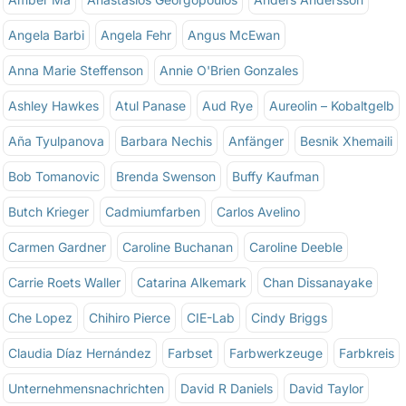
Angela Barbi
Angela Fehr
Angus McEwan
Anna Marie Steffenson
Annie O'Brien Gonzales
Ashley Hawkes
Atul Panase
Aud Rye
Aureolin – Kobaltgelb
Aña Tyulpanova
Barbara Nechis
Anfänger
Besnik Xhemaili
Bob Tomanovic
Brenda Swenson
Buffy Kaufman
Butch Krieger
Cadmiumfarben
Carlos Avelino
Carmen Gardner
Caroline Buchanan
Caroline Deeble
Carrie Roets Waller
Catarina Alkemark
Chan Dissanayake
Che Lopez
Chihiro Pierce
CIE-Lab
Cindy Briggs
Claudia Díaz Hernández
Farbset
Farbwerkzeuge
Farbkreis
Unternehmensnachrichten
David R Daniels
David Taylor