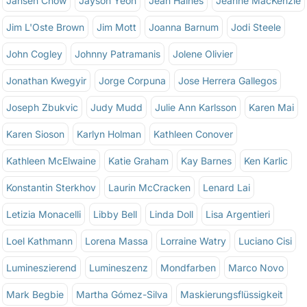
Jansen Chow
Jayson Yeoh
Jean Haines
Jeanne MacKenzie
Jim L'Oste Brown
Jim Mott
Joanna Barnum
Jodi Steele
John Cogley
Johnny Patramanis
Jolene Olivier
Jonathan Kwegyir
Jorge Corpuna
Jose Herrera Gallegos
Joseph Zbukvic
Judy Mudd
Julie Ann Karlsson
Karen Mai
Karen Sioson
Karlyn Holman
Kathleen Conover
Kathleen McElwaine
Katie Graham
Kay Barnes
Ken Karlic
Konstantin Sterkhov
Laurin McCracken
Lenard Lai
Letizia Monacelli
Libby Bell
Linda Doll
Lisa Argentieri
Loel Kathmann
Lorena Massa
Lorraine Watry
Luciano Cisi
Lumineszierend
Lumineszenz
Mondfarben
Marco Novo
Mark Begbie
Martha Gómez-Silva
Maskierungsflüssigkeit