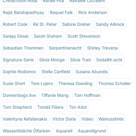
Chinacridon Rosa
Rafael Pita
Raffaele Ciccaleni
Rajat Bandopadhyay
Raquel Falk
Rick Anderson
Robert Cook
Ré St. Peter
Sabine Dreher
Sandy Allnock
Sanjay Desai
Sarah Graham
Scott Stevenson
Sebastian Thommen
Serpentinenecht
Shirley Trevena
Signature-Serie
Silvia Monge
Silvia Trad
Sodalith echt
Sophie Rodionov
Stella Canfield
Susana Abundis
Susie Short
Tere Lojero
Theresa Goesling
Thomas Schaller
Donnerstags live
Tiffanie Mang
Tom Hoffman
Tom Shepherd
Tomáš Fišera
Ton Ador
Valentyna Kefalianakis
Victor Doria
Video
Walnusstinte
Wasserlösliche Ölfarben
Aquarell
Aquarellgrund