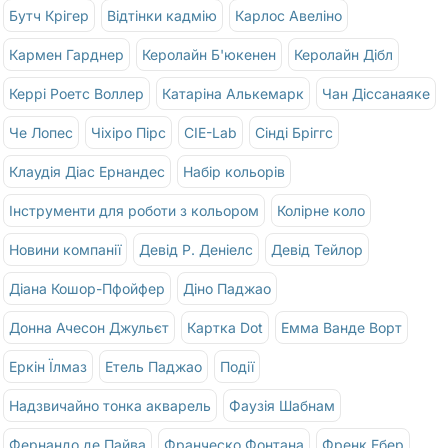
Бутч Крігер
Відтінки кадмію
Карлос Авеліно
Кармен Гарднер
Керолайн Б'юкенен
Керолайн Дібл
Керрі Роетс Воллер
Катаріна Алькемарк
Чан Діссанаяке
Че Лопес
Чіхіро Пірс
CIE-Lab
Сінді Бріггс
Клаудія Діас Ернандес
Набір кольорів
Інструменти для роботи з кольором
Колірне коло
Новини компанії
Девід Р. Деніелс
Девід Тейлор
Діана Кошор-Пфойфер
Діно Паджао
Донна Ачесон Джульєт
Картка Dot
Емма Ванде Ворт
Еркін Їлмаз
Етель Паджао
Події
Надзвичайно тонка акварель
Фаузія Шабнам
Фернандо де Пайва
Франческо Фонтана
Френк Ебер