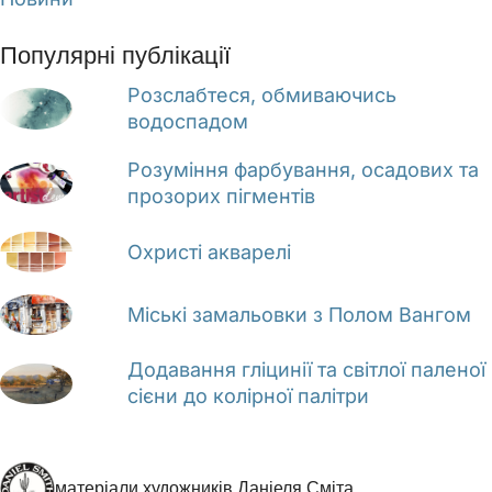
Популярні публікації
Розслабтеся, обмиваючись
водоспадом
Розуміння фарбування, осадових та
прозорих пігментів
Охристі акварелі
Міські замальовки з Полом Вангом
Додавання гліцинії та світлої паленої
сієни до колірної палітри
матеріали художників Даніеля Сміта