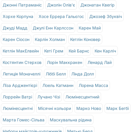
Джонні Патраманіс
Джолін Олів'є
Джонатан Квегір
Хорхе Корпуна
Хосе Еррера Гальєгос
Джозеф Збуквіч
Джуді Мадд
Джулі Енн Карлссон
Карен Май
Карен Сіосон
Карлін Холман
Кетлін Коновер
Кетлін МакЕлвейн
Кеті Грем
Кей Барнс
Кен Карліч
Костянтин Стерхов
Лорін Маккракен
Ленард Лай
Летиція Моначеллі
Ліббі Белл
Лінда Долл
Ліза Арджентієрі
Лоель Катманн
Лорена Масса
Лоррейн Ватрі
Лучано Чізі
Люмінесцентний
Люмінесцентні
Місячні кольори
Марко Ново
Марк Бегбі
Марта Гомес-Сільва
Маскувальна рідина
Набори майстрів-художників
Метью Берд