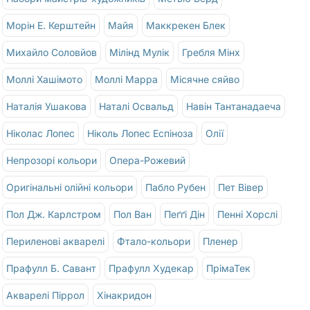
Морін Е. Керштейн
Майя
Маккрекен Блек
Михайло Соловйов
Мілінд Мулік
Гребля Мінх
Моллі Хашімото
Моллі Марра
Місячне сяйво
Наталія Ушакова
Наталі Освальд
Навін Тантанадаеча
Ніколас Лопес
Ніколь Лопес Еспіноза
Олії
Непрозорі кольори
Опера-Рожевий
Оригінальні олійні кольори
Пабло Рубен
Пет Вівер
Пол Дж. Карлстром
Пол Ван
Пеґґі Дін
Пенні Хорслі
Периленові акварелі
Фтало-кольори
Пленер
Прафулл Б. Савант
Прафулл Худекар
ПрімаТек
Акварелі Піррол
Хінакридон