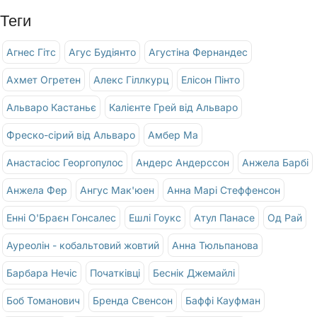
Теги
Агнес Гітс
Агус Будіянто
Агустіна Фернандес
Ахмет Огретен
Алекс Гіллкурц
Елісон Пінто
Альваро Кастаньє
Калієнте Грей від Альваро
Фреско-сірий від Альваро
Амбер Ма
Анастасіос Георгопулос
Андерс Андерссон
Анжела Барбі
Анжела Фер
Ангус Мак'юен
Анна Марі Стеффенсон
Енні О'Браєн Гонсалес
Ешлі Гоукс
Атул Панасе
Од Рай
Ауреолін - кобальтовий жовтий
Анна Тюльпанова
Барбара Нечіс
Початківці
Беснік Джемайлі
Боб Томанович
Бренда Свенсон
Баффі Кауфман