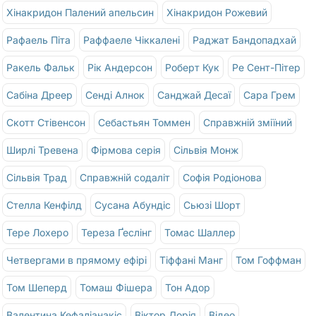
Хінакридон Палений апельсин
Хінакридон Рожевий
Рафаель Піта
Раффаеле Чіккалені
Раджат Бандопадхай
Ракель Фальк
Рік Андерсон
Роберт Кук
Ре Сент-Пітер
Сабіна Дреер
Сенді Алнок
Санджай Десаї
Сара Грем
Скотт Стівенсон
Себастьян Томмен
Справжній зміїний
Ширлі Тревена
Фірмова серія
Сільвія Монж
Сільвія Трад
Справжній содаліт
Софія Родіонова
Стелла Кенфілд
Сусана Абундіс
Сьюзі Шорт
Тере Лохеро
Тереза Ґеслінг
Томас Шаллер
Четвергами в прямому ефірі
Тіффані Манг
Том Гоффман
Том Шеперд
Томаш Фішера
Тон Адор
Валентина Кефаліанакіс
Віктор Дорія
Відео