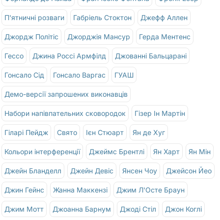
П'ятничні розваги
Габріель Стоктон
Джефф Аллен
Джордж Політіс
Джорджія Мансур
Герда Ментенс
Гессо
Джина Россі Армфілд
Джованні Бальцарані
Гонсало Сід
Гонсало Варгас
ГУАШ
Демо-версії запрошених виконавців
Набори напівпательних сковородок
Гізер Ін Мартін
Гіларі Пейдж
Свято
Ієн Стюарт
Ян де Хуг
Кольори інтерференції
Джеймс Брентлі
Ян Харт
Ян Мін
Джейн Бланделл
Джейн Девіс
Янсен Чоу
Джейсон Йео
Джин Гейнс
Жанна Маккензі
Джим Л'Осте Браун
Джим Мотт
Джоанна Барнум
Джоді Стіл
Джон Коглі