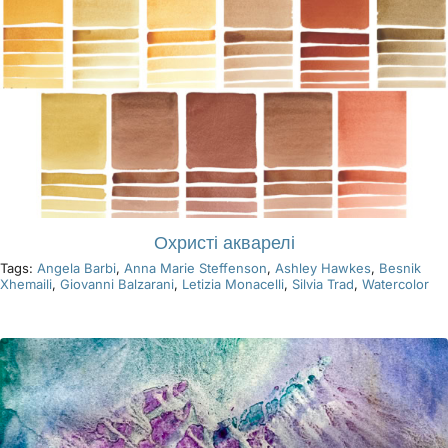
Охристі акварелі
Tags:
Angela Barbi
,
Anna Marie Steffenson
,
Ashley Hawkes
,
Besnik
Xhemaili
,
Giovanni Balzarani
,
Letizia Monacelli
,
Silvia Trad
,
Watercolor