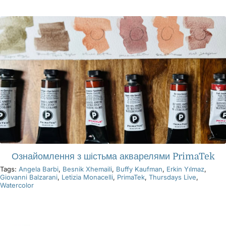
Продукти
Події
Блог
Ресурси
Ознайомлення з шістьма акварелями PrimaTek
Знайти роздрібного продавця
Tags:
Angela Barbi
,
Besnik Xhemaili
,
Buffy Kaufman
,
Erkin Yılmaz
,
Giovanni Balzarani
,
Letizia Monacelli
,
PrimaTek
,
Thursdays Live
,
Watercolor
Зв'яжіться з нами
Підписатися