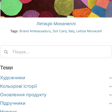
Летиція Моначеллі
Tags:
Brand Ambassadors
,
Dot Card
,
Italy
,
Letizia Monacelli
Search
for:
Теми
Художники
Кольорові історії
Оновлення продукту
Підручники
Новини