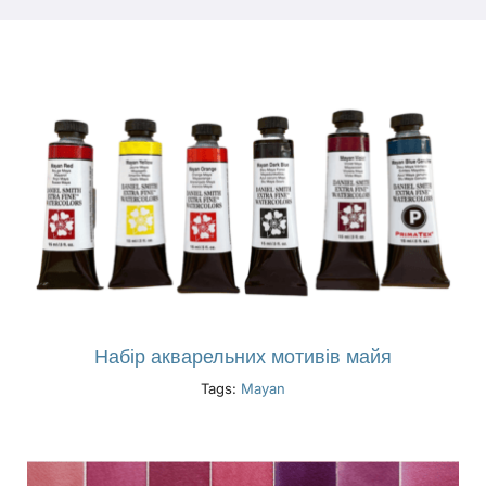
Продукти
Події
Блог
Ресурси
Знайти роздрібного продавця
Набір акварельних мотивів майя
Tags:
Mayan
Зв'яжіться з нами
Підписатися