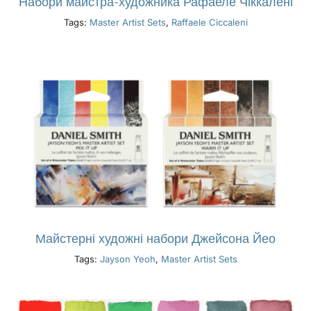
Набори майстра-художника Рафаеле Чіккалені
Tags:
Master Artist Sets
,
Raffaele Ciccaleni
Майстерні художні набори Джейсона Йео
Tags:
Jayson Yeoh
,
Master Artist Sets