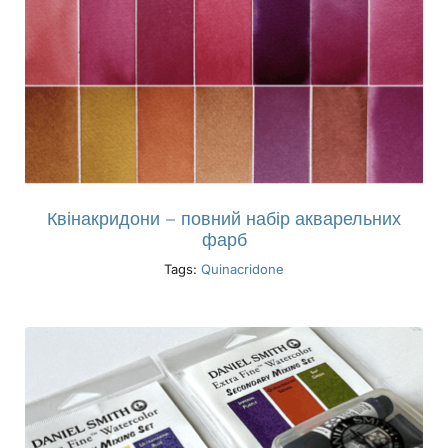
Квінакридони – повний набір акварельних
фарб
Tags:
Quinacridone