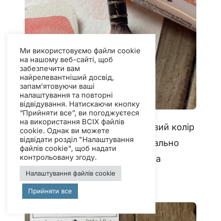
Ми використовуємо файли cookie
на нашому веб-сайті, щоб
забезпечити вам
найрелевантніший досвід,
запам’ятовуючи ваші
налаштування та повторні
відвідування. Натискаючи кнопку
“Прийняти все”, ви погоджуєтеся
на використання ВСІХ файлів
Цей чарівно-мрійливий рожевий колір
cookie. Однак ви можете
відвідати розділ "Налаштування
— немов крапля магії! Він ідеально
файлів cookie", щоб надати
контрольовану згоду.
поєднується з першими двома
кольорами в солодкому тріо!
Налаштування файлів cookie
Прийняти все