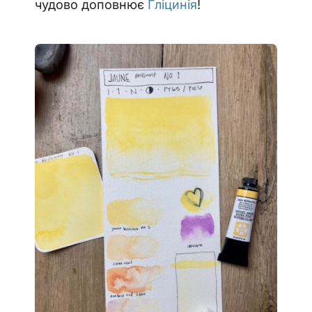
чудово доповнює
Гліцинія
!