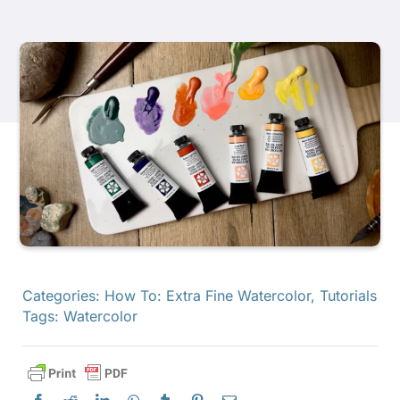
Продукти
Події
Блог
Ресурси
Знайти роздрібного продавця
Categories:
How To: Extra Fine Watercolor
,
Tutorials
Tags:
Watercolor
Зв'яжіться з нами
Підписатися