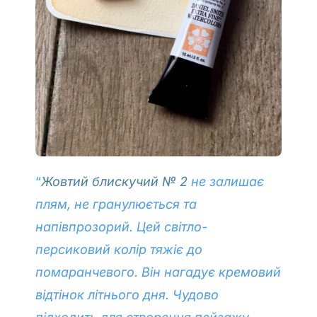
“
Жовтий блискучий № 2
не залишає
плям, не гранулюється та
напівпрозорий. Цей світло-
персиковий колір тяжіє до
помаранчевого. Він нагадує кремовий
відтінок літнього дня. Чудово