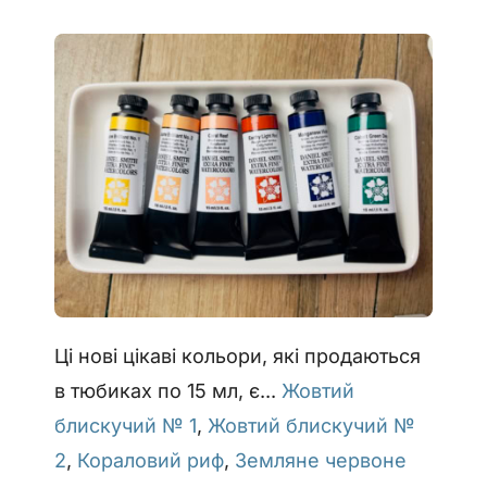
Ці нові цікаві кольори, які продаються
в тюбиках по 15 мл, є...
Жовтий
блискучий № 1
,
Жовтий блискучий №
2
,
Кораловий риф
,
Земляне червоне