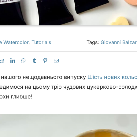
e Watercolor
,
Tutorials
Tags:
Giovanni Balzar
 з нашого нещодавнього випуску
Шість нових кольо
едимося на цьому тріо чудових цукерково-солодк
рохи глибше!