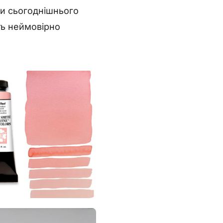
ки сьогоднішнього
ть неймовірно