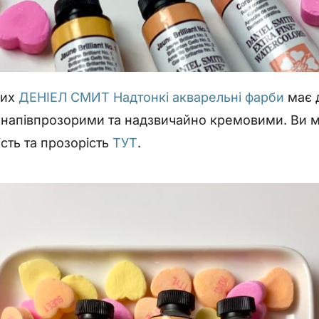
вих
ДЕНІЕЛ СМИТ Надтонкі акварельні фарби
має 
х напівпрозорими та надзвичайно кремовими. Ви 
сть та прозорість
ТУТ
.