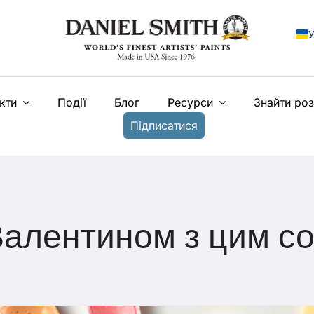
У
E
кти
Події
Блог
Ресурси
Знайти ро
F
Підписатися
I
E
N
T
Валентином з цим со