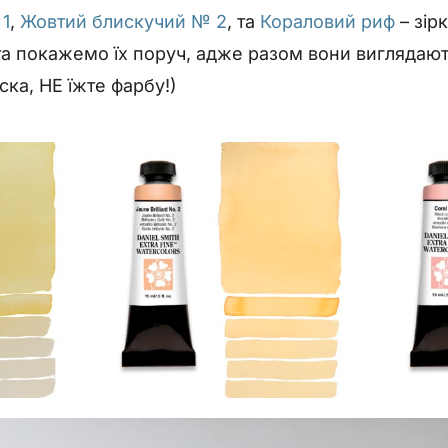
 1
,
Жовтий блискучий № 2
, та
Кораловий риф
– зір
та покажемо їх поруч, адже разом вони виглядаю
ска, НЕ їжте фарбу!)