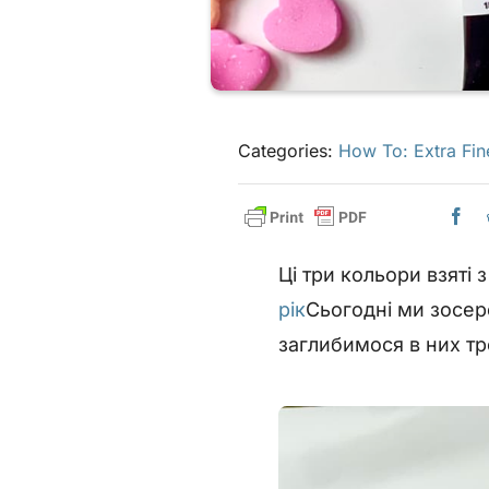
Categories:
How To: Extra Fin
Ці три кольори взяті
рік
Сьогодні ми зосер
заглибимося в них т