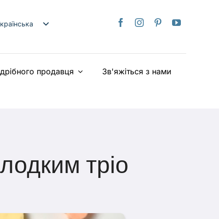
країнська
nglish
日本語
здрібного продавця
Зв'яжіться з нами
rançais
taliano
Deutsch
spañol
ederlands
iếng Việt
лодким тріо
简体中文
繁體中文