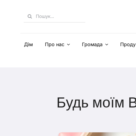
Skip
to
Search
content
for:
Дім
Про нас
Громада
Проду
Будь моїм 