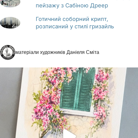
пейзажу з Сабіною Дреер
Готичний соборний крипт,
розписаний у стилі гризайль
матеріали художників Даніеля Сміта