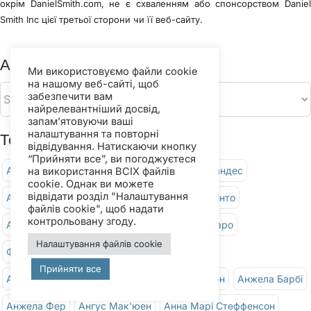
окрім DanielSmith.com, не є схваленням або спонсорством Danie
Smith Inc цієї третьої сторони чи її веб-сайту.
Архів
Ми використовуємо файли cookie
на нашому веб-сайті, щоб
забезпечити вам
найрелевантніший досвід,
запам’ятовуючи ваші
налаштування та повторні
Теги
відвідування. Натискаючи кнопку
“Прийняти все”, ви погоджуєтеся
Агнес Гітс
Агус Будіянто
Агустіна Фернандес
на використання ВСІХ файлів
cookie. Однак ви можете
відвідати розділ "Налаштування
Ахмет Огретен
Алекс Гіллкурц
Елісон Пінто
файлів cookie", щоб надати
контрольовану згоду.
Альваро Кастаньє
Калієнте Грей від Альваро
Налаштування файлів cookie
Фреско-сірий від Альваро
Амбер Ма
Прийняти все
Анастасіос Георгопулос
Андерс Андерссон
Анжела Барбі
Анжела Фер
Ангус Мак'юен
Анна Марі Стеффенсон