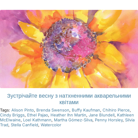
Продукти
Події
Блог
Ресурси
Зустрічайте весну з натхненними акварельними
Знайти роздрібного продавця
квітами
Tags:
Alison Pinto
,
Brenda Swenson
,
Buffy Kaufman
,
Chihiro Pierce
,
Cindy Briggs
,
Ethel Pajao
,
Heather Ihn Martin
,
Jane Blundell
,
Kathleen
Зв'яжіться з нами
McElwaine
,
Loel Kathmann
,
Martha Gómez-Silva
,
Penny Horsley
,
Silvia
Trad
,
Stella Canfield
,
Watercolor
Підписатися