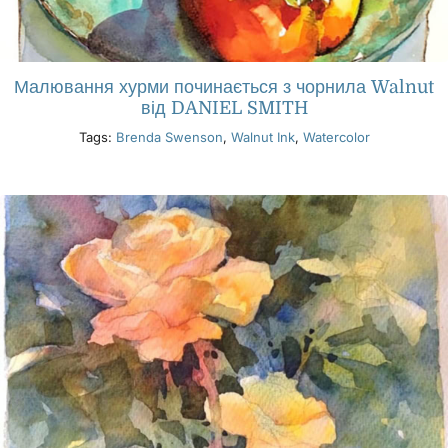
Малювання хурми починається з чорнила Walnut
від DANIEL SMITH
Tags:
Brenda Swenson
,
Walnut Ink
,
Watercolor