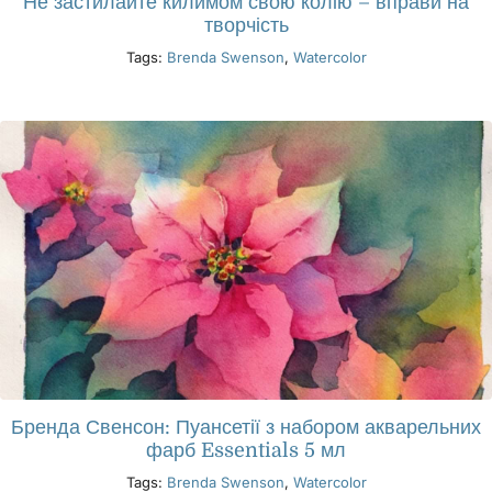
Не застилайте килимом свою колію – вправи на
творчість
Tags:
Brenda Swenson
,
Watercolor
Бренда Свенсон: Пуансетії з набором акварельних
фарб Essentials 5 мл
Tags:
Brenda Swenson
,
Watercolor