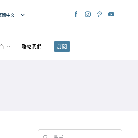
繁體中文
nglish
日本語
rançais
商
聯絡我們
訂閱
taliano
Deutsch
spañol
ederlands
країнська
iếng Việt
简体中文
Search