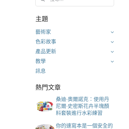
for:
主題
藝術家
色彩故事
產品更新
教學
訊息
熱門文章
桑迪·奧爾諾克：使用丹
尼爾·史密斯花卉半塊顏
料套裝進行水彩練習
你的速寫本是一個安全的