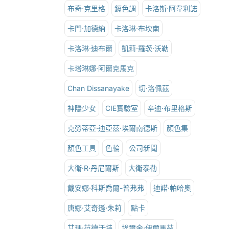
布奇·克里格
鎘色調
卡洛斯·阿韋利諾
卡門·加德納
卡洛琳·布坎南
卡洛琳·迪布爾
凱莉·羅茨·沃勒
卡塔琳娜·阿爾克馬克
Chan Dissanayake
切·洛佩茲
神隱少女
CIE實驗室
辛迪·布里格斯
克勞蒂亞·迪亞茲·埃爾南德斯
顏色集
顏色工具
色輪
公司新聞
大衛·R·丹尼爾斯
大衛泰勒
戴安娜·科斯喬爾-普弗弗
迪諾·帕哈奧
唐娜·艾奇遜·朱莉
點卡
艾瑪·范德沃特
埃爾金·伊爾馬茲