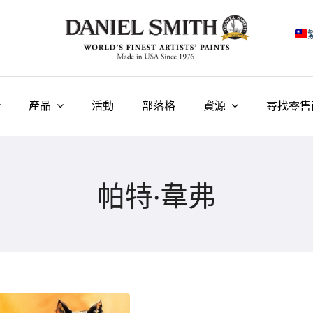
E
F
產品
活動
部落格
資源
尋找零售
I
E
帕特·韋弗
N
У
T