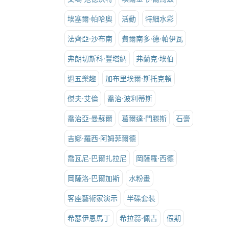
埃塞爾·帕哈奧
活動
特細水彩
法齊亞·沙布南
費爾南多·德·帕伊瓦
弗朗切斯科·豐塔納
弗蘭克·埃伯
週五樂趣
加布里埃爾·斯托克頓
傑夫·艾倫
喬治·波利蒂斯
喬治亞·曼蘇爾
葛爾達·門滕斯
石膏
吉娜·羅西·阿姆菲爾德
喬瓦尼·巴爾扎拉尼
岡薩羅·西德
岡薩洛·巴爾加斯
水粉畫
客座藝術家演示
半碟套裝
希瑟伊恩馬丁
希拉蕊·佩吉
假期