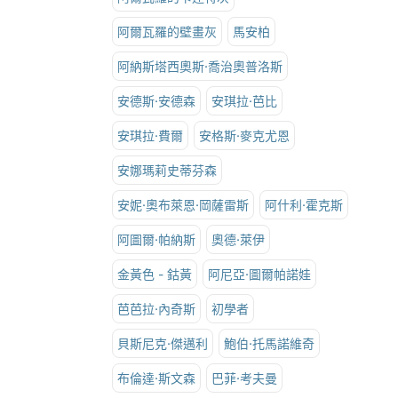
阿爾瓦羅的壁畫灰
馬安柏
阿納斯塔西奧斯·喬治奧普洛斯
安德斯·安德森
安琪拉·芭比
安琪拉·費爾
安格斯·麥克尤恩
安娜瑪莉史蒂芬森
安妮·奧布萊恩·岡薩雷斯
阿什利·霍克斯
阿圖爾·帕納斯
奧德·萊伊
金黃色 - 鈷黃
阿尼亞·圖爾帕諾娃
芭芭拉·內奇斯
初學者
貝斯尼克·傑邁利
鮑伯·托馬諾維奇
布倫達·斯文森
巴菲·考夫曼