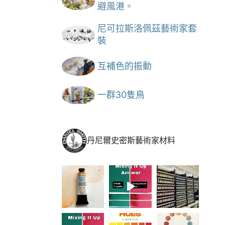
避風港。
尼可拉斯洛佩茲藝術家套
裝
互補色的振動
一群30隻鳥
丹尼爾史密斯藝術家材料