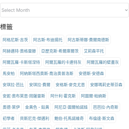
標籤
阿格尼斯·吉茨
阿古斯·布迪揚托
阿古斯蒂娜·費爾南德斯
阿赫邁特·奧格雷滕
亞歷克斯·希爾庫爾茨
艾莉森平托
阿爾瓦羅·卡斯塔涅特
阿爾瓦羅的卡連特灰
阿爾瓦羅的壁畫灰
馬安柏
阿納斯塔西奧斯·喬治奧普洛斯
安德斯·安德森
安琪拉·芭比
安琪拉·費爾
安格斯·麥克尤恩
安娜瑪莉史蒂芬森
安妮·奧布萊恩·岡薩雷斯
阿什利·霍克斯
阿圖爾·帕納斯
奧德·萊伊
金黃色 - 鈷黃
阿尼亞·圖爾帕諾娃
芭芭拉·內奇斯
初學者
貝斯尼克·傑邁利
鮑伯·托馬諾維奇
布倫達·斯文森