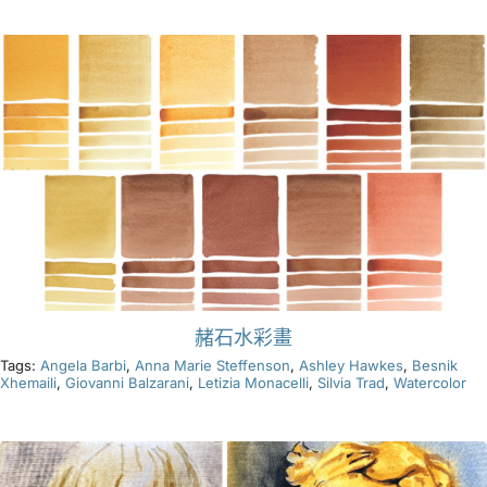
產品
活動
部落格
資源
赭石水彩畫
尋找零售商
Tags:
Angela Barbi
,
Anna Marie Steffenson
,
Ashley Hawkes
,
Besnik
Xhemaili
,
Giovanni Balzarani
,
Letizia Monacelli
,
Silvia Trad
,
Watercolor
聯絡我們
訂閱