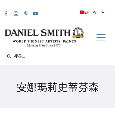
Skip
to
ZH_TW
content
EN
JA
FR
Tog
IT
Nav
Search
DE
for:
ES
NL
家
UK
安娜瑪莉史蒂芬森
VI
關於我們
ZH
社群