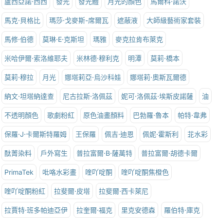
盧西亞諾·西西
發光
發光體
月光的顏色
馬爾科·諾沃
馬克·貝格比
瑪莎·戈麥斯-席爾瓦
遮蔽液
大師級藝術家套裝
馬修·伯德
莫琳·E·克斯坦
瑪雅
麥克拉肯布萊克
米哈伊爾·索洛維耶夫
米林德·穆利克
明潭
莫莉·橋本
莫莉·穆拉
月光
娜塔莉亞·烏沙科娃
娜塔莉·奧斯瓦爾德
納文·坦塔納達查
尼古拉斯·洛佩茲
妮可·洛佩茲·埃斯皮諾薩
油
不透明顏色
歌劇粉紅
原色油畫顏料
巴勃羅·魯本
帕特·韋弗
保羅·J·卡爾斯特羅姆
王保羅
佩吉·迪恩
佩妮·霍斯利
苝水彩
酞菁染料
戶外寫生
普拉富爾·B·薩萬特
普拉富爾·胡德卡爾
PrimaTek
吡咯水彩畫
喹吖啶酮
喹吖啶酮焦橙色
喹吖啶酮粉紅
拉斐爾·皮塔
拉斐爾·西卡萊尼
拉賈特·班多帕迪亞伊
拉奎爾·福克
里克安德森
羅伯特·庫克