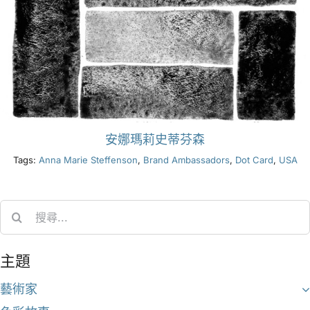
安娜瑪莉史蒂芬森
Tags:
Anna Marie Steffenson
,
Brand Ambassadors
,
Dot Card
,
USA
Search
for:
主題
藝術家