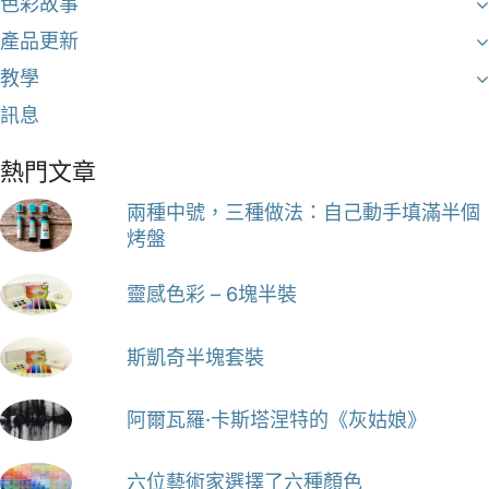
色彩故事
產品更新
教學
訊息
熱門文章
兩種中號，三種做法：自己動手填滿半個
烤盤
靈感色彩 – 6塊半裝
斯凱奇半塊套裝
阿爾瓦羅·卡斯塔涅特的《灰姑娘》
六位藝術家選擇了六種顏色