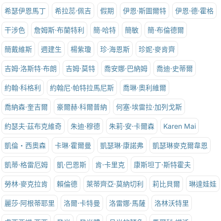
希瑟伊恩馬丁
希拉蕊·佩吉
假期
伊恩·斯圖爾特
伊恩·德·霍格
干涉色
詹姆斯·布蘭特利
簡·哈特
簡敏
簡·布倫德爾
簡戴維斯
週建生
楊紫瓊
珍·海恩斯
珍妮·麥肯齊
吉姆·洛斯特·布朗
吉姆·莫特
喬安娜·巴納姆
喬迪·史蒂爾
約翰·科格利
約翰尼·帕特拉馬尼斯
喬琳·奧利維爾
喬納森·奎吉爾
豪爾赫·科爾普納
何塞·埃雷拉·加列戈斯
約瑟夫·茲布克維奇
朱迪·穆德
朱莉·安·卡爾森
Karen Mai
凱倫‧西奧森
卡琳·霍爾曼
凱瑟琳·康諾弗
凱瑟琳麥克爾韋恩
凱蒂·格雷厄姆
凱·巴恩斯
肯·卡里克
康斯坦丁·斯特霍夫
勞林·麥克拉肯
賴倫德
萊蒂齊亞·莫納切利
莉比貝爾
琳達娃娃
麗莎·阿根蒂耶里
洛爾·卡特曼
洛雷娜·馬薩
洛林沃特里