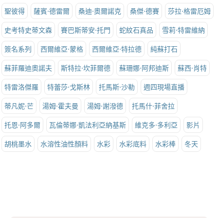
聖彼得
薩賓·德雷爾
桑迪·奧爾諾克
桑傑·德賽
莎拉·格雷厄姆
史考特史蒂文森
賽巴斯蒂安·托門
蛇紋石真品
雪莉·特雷維納
簽名系列
西爾維亞·蒙格
西爾維亞·特拉德
純蘇打石
蘇菲羅迪奧諾夫
斯特拉·坎菲爾德
蘇珊娜·阿邦迪斯
蘇西·肖特
特雷洛傑羅
特蕾莎·戈斯林
托馬斯·沙勒
週四現場直播
蒂凡妮·芒
湯姆·霍夫曼
湯姆·謝潑德
托馬什·菲舍拉
托恩·阿多爾
瓦倫蒂娜·凱法利亞納基斯
維克多·多利亞
影片
胡桃墨水
水溶性油性顏料
水彩
水彩底料
水彩棒
冬天