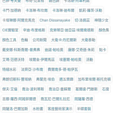
巴菲·考夫曼
布奇·克里格
鎘色調
卡洛斯·阿韋利諾
卡門·加德納
卡洛琳·布坎南
卡洛琳·迪布爾
凱莉·羅茨·沃勒
卡塔琳娜·阿爾克馬克
Chan Dissanayake
切·洛佩茲
神隱少女
CIE實驗室
辛迪·布里格斯
克勞蒂亞·迪亞茲·埃爾南德斯
顏色集
顏色工具
色輪
公司新聞
大衛·R·丹尼爾斯
大衛泰勒
戴安娜·科斯喬爾-普弗弗
迪諾·帕哈奧
唐娜·艾奇遜·朱莉
點卡
艾瑪·范德沃特
埃爾金·伊爾馬茲
埃塞爾·帕哈奧
活動
特細水彩
法齊亞·沙布南
費爾南多·德·帕伊瓦
弗朗切斯科·豐塔納
弗蘭克·埃伯
週五樂趣
加布里埃爾·斯托克頓
傑夫·艾倫
喬治·波利蒂斯
喬治亞·曼蘇爾
葛爾達·門滕斯
石膏
吉娜·羅西·阿姆菲爾德
喬瓦尼·巴爾扎拉尼
岡薩羅·西德
岡薩洛·巴爾加斯
水粉畫
客座藝術家演示
半碟套裝