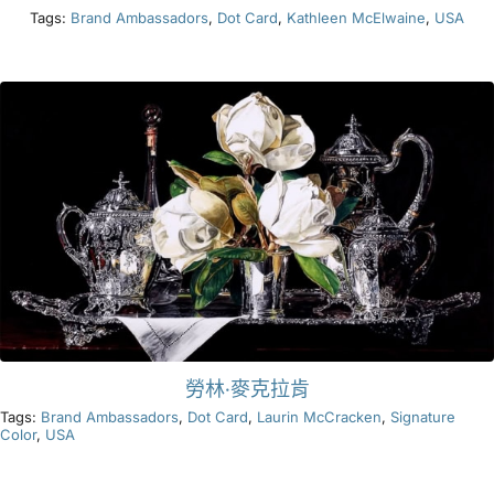
Tags:
Brand Ambassadors
,
Dot Card
,
Kathleen McElwaine
,
USA
勞林·麥克拉肯
Tags:
Brand Ambassadors
,
Dot Card
,
Laurin McCracken
,
Signature
Color
,
USA