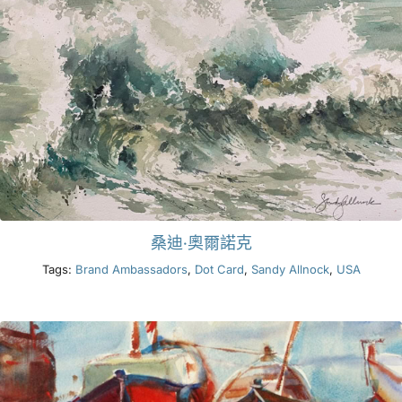
桑迪·奧爾諾克
Tags:
Brand Ambassadors
,
Dot Card
,
Sandy Allnock
,
USA