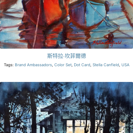
斯特拉·坎菲爾德
Tags:
Brand Ambassadors
,
Color Set
,
Dot Card
,
Stella Canfield
,
USA