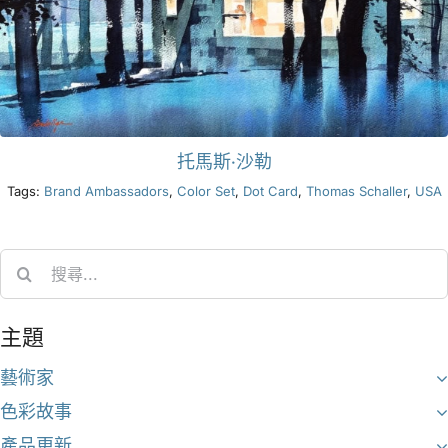
托馬斯·沙勒
Tags:
Brand Ambassadors
,
Color Set
,
Dot Card
,
Thomas Schaller
,
USA
Search
for:
主題
藝術家
色彩故事
產品更新