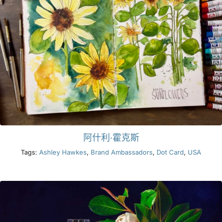
阿什利·霍克斯
Tags:
Ashley Hawkes
,
Brand Ambassadors
,
Dot Card
,
USA