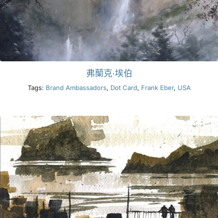
弗蘭克·埃伯
Tags:
Brand Ambassadors
,
Dot Card
,
Frank Eber
,
USA