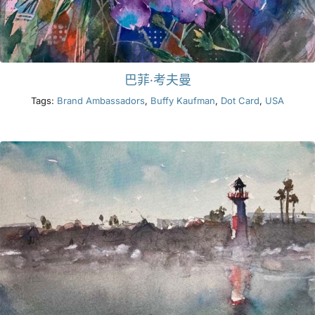
巴菲·考夫曼
Tags:
Brand Ambassadors
,
Buffy Kaufman
,
Dot Card
,
USA