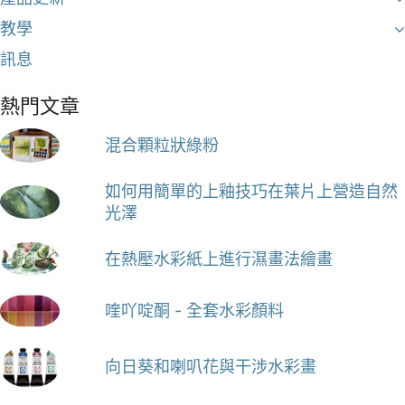
教學
訊息
熱門文章
混合顆粒狀綠粉
如何用簡單的上釉技巧在葉片上營造自然
光澤
在熱壓水彩紙上進行濕畫法繪畫
喹吖啶酮 - 全套水彩顏料
向日葵和喇叭花與干涉水彩畫