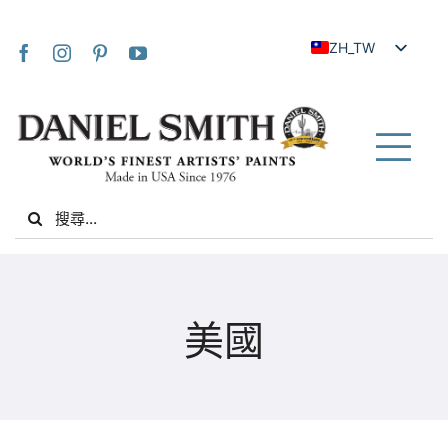
Skip
to
ZH_TW
content
EN
JA
FR
Tog
IT
Nav
Search
DE
for:
ES
NL
家
UK
美國
VI
關於我們
ZH
社群