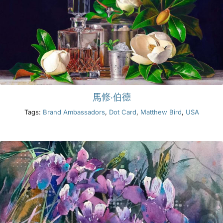
馬修·伯德
Tags:
Brand Ambassadors
,
Dot Card
,
Matthew Bird
,
USA