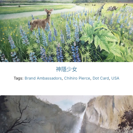
神隱少女
Tags:
Brand Ambassadors
,
Chihiro Pierce
,
Dot Card
,
USA