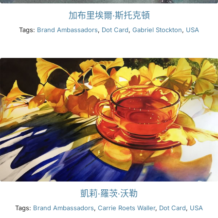
加布里埃爾·斯托克頓
Tags:
Brand Ambassadors
,
Dot Card
,
Gabriel Stockton
,
USA
凱莉·羅茨·沃勒
Tags:
Brand Ambassadors
,
Carrie Roets Waller
,
Dot Card
,
USA