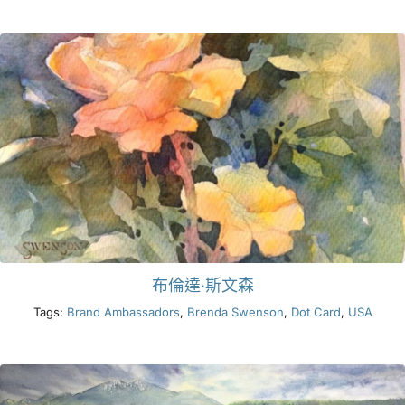
布倫達·斯文森
Tags:
Brand Ambassadors
,
Brenda Swenson
,
Dot Card
,
USA