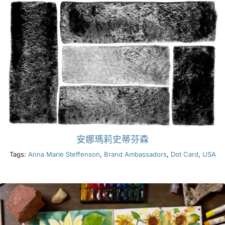
安娜瑪莉史蒂芬森
Tags:
Anna Marie Steffenson
,
Brand Ambassadors
,
Dot Card
,
USA