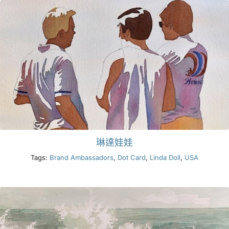
琳達娃娃
Tags:
Brand Ambassadors
,
Dot Card
,
Linda Doll
,
USA