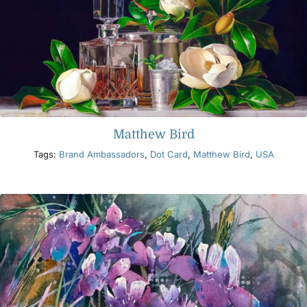
Matthew Bird
Tags:
Brand Ambassadors
,
Dot Card
,
Matthew Bird
,
USA