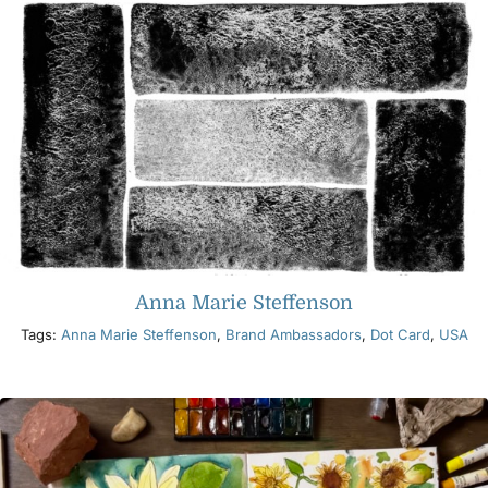
Anna Marie Steffenson
Tags:
Anna Marie Steffenson
,
Brand Ambassadors
,
Dot Card
,
USA