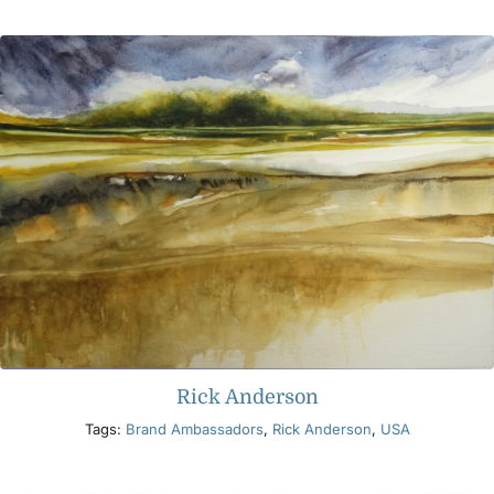
Productos
Eventos
Blog
Recursos
Encuentra un minorista
Rick Anderson
Contáctanos
Tags:
Brand Ambassadors
,
Rick Anderson
,
USA
Suscribir