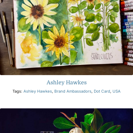
Ashley Hawkes
Tags:
Ashley Hawkes
,
Brand Ambassadors
,
Dot Card
,
USA