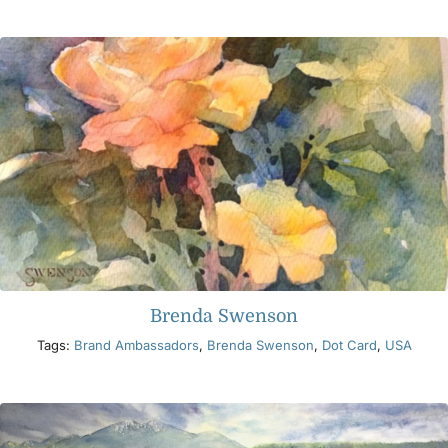
Brenda Swenson
Tags:
Brand Ambassadors
,
Brenda Swenson
,
Dot Card
,
USA