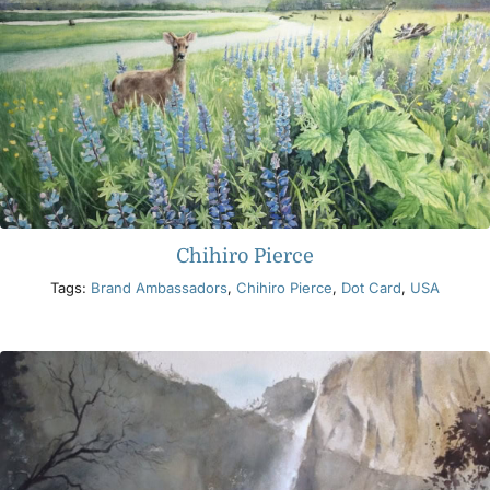
Chihiro Pierce
Tags:
Brand Ambassadors
,
Chihiro Pierce
,
Dot Card
,
USA