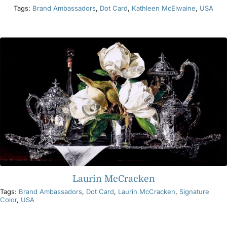
Tags:
Brand Ambassadors
,
Dot Card
,
Kathleen McElwaine
,
USA
Laurin McCracken
Tags:
Brand Ambassadors
,
Dot Card
,
Laurin McCracken
,
Signature
Color
,
USA