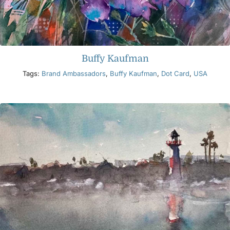
Buffy Kaufman
Tags:
Brand Ambassadors
,
Buffy Kaufman
,
Dot Card
,
USA