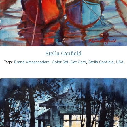
Stella Canfield
Tags:
Brand Ambassadors
,
Color Set
,
Dot Card
,
Stella Canfield
,
USA