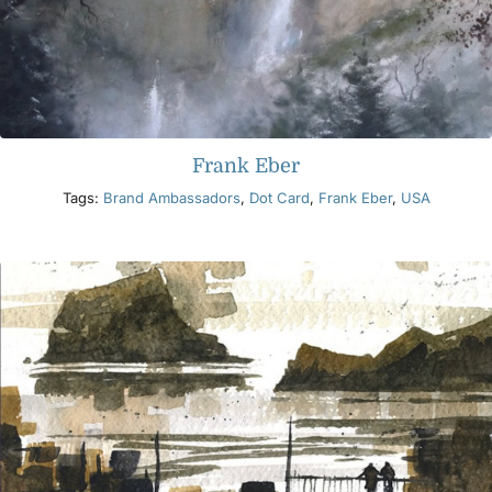
Frank Eber
Tags:
Brand Ambassadors
,
Dot Card
,
Frank Eber
,
USA