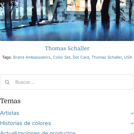
Thomas Schaller
Tags:
Brand Ambassadors
,
Color Set
,
Dot Card
,
Thomas Schaller
,
USA
Search
for:
Temas
Artistas
Historias de colores
Actualizaciones de productos