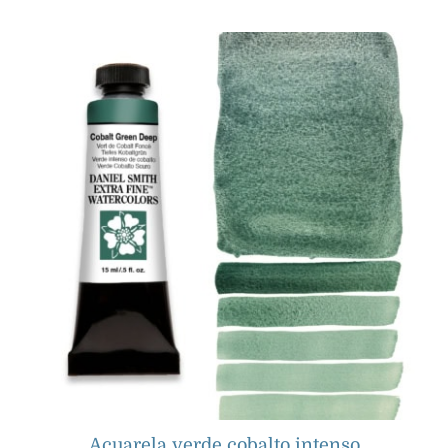
Productos
Eventos
Blog
Recursos
Encuentra un minorista
Contáctanos
Acuarela verde cobalto intenso
Suscribir