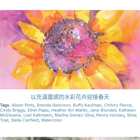
產品
活動
部落格
資源
以充滿靈感的水彩花卉迎接春天
尋找零售商
Tags:
Alison Pinto
,
Brenda Swenson
,
Buffy Kaufman
,
Chihiro Pierce
,
Cindy Briggs
,
Ethel Pajao
,
Heather Ihn Martin
,
Jane Blundell
,
Kathleen
McElwaine
,
Loel Kathmann
,
Martha Gómez-Silva
,
Penny Horsley
,
Silvia
聯絡我們
Trad
,
Stella Canfield
,
Watercolor
訂閱