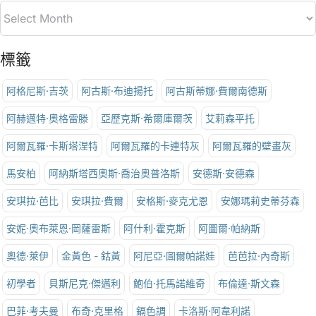
標籤
阿格尼斯·吉茨
阿古斯·布迪揚托
阿古斯蒂娜·費爾南德斯
阿赫邁特·奧格雷滕
亞歷克斯·希爾庫爾茨
艾莉森平托
阿爾瓦羅·卡斯塔涅特
阿爾瓦羅的卡連特灰
阿爾瓦羅的壁畫灰
馬安柏
阿納斯塔西奧斯·喬治奧普洛斯
安德斯·安德森
安琪拉·芭比
安琪拉·費爾
安格斯·麥克尤恩
安娜瑪莉史蒂芬森
安妮·奧布萊恩·岡薩雷斯
阿什利·霍克斯
阿圖爾·帕納斯
奧德·萊伊
金黃色 - 鈷黃
阿尼亞·圖爾帕諾娃
芭芭拉·內奇斯
初學者
貝斯尼克·傑邁利
鮑伯·托馬諾維奇
布倫達·斯文森
巴菲·考夫曼
布奇·克里格
鎘色調
卡洛斯·阿韋利諾