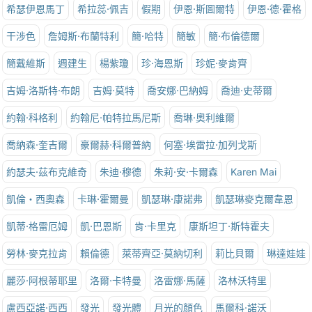
希瑟伊恩馬丁
希拉蕊·佩吉
假期
伊恩·斯圖爾特
伊恩·德·霍格
干涉色
詹姆斯·布蘭特利
簡·哈特
簡敏
簡·布倫德爾
簡戴維斯
週建生
楊紫瓊
珍·海恩斯
珍妮·麥肯齊
吉姆·洛斯特·布朗
吉姆·莫特
喬安娜·巴納姆
喬迪·史蒂爾
約翰·科格利
約翰尼·帕特拉馬尼斯
喬琳·奧利維爾
喬納森·奎吉爾
豪爾赫·科爾普納
何塞·埃雷拉·加列戈斯
約瑟夫·茲布克維奇
朱迪·穆德
朱莉·安·卡爾森
Karen Mai
凱倫‧西奧森
卡琳·霍爾曼
凱瑟琳·康諾弗
凱瑟琳麥克爾韋恩
凱蒂·格雷厄姆
凱·巴恩斯
肯·卡里克
康斯坦丁·斯特霍夫
勞林·麥克拉肯
賴倫德
萊蒂齊亞·莫納切利
莉比貝爾
琳達娃娃
麗莎·阿根蒂耶里
洛爾·卡特曼
洛雷娜·馬薩
洛林沃特里
盧西亞諾·西西
發光
發光體
月光的顏色
馬爾科·諾沃