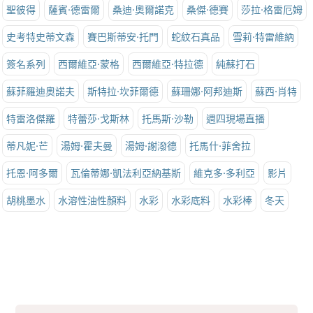
聖彼得
薩賓·德雷爾
桑迪·奧爾諾克
桑傑·德賽
莎拉·格雷厄姆
史考特史蒂文森
賽巴斯蒂安·托門
蛇紋石真品
雪莉·特雷維納
簽名系列
西爾維亞·蒙格
西爾維亞·特拉德
純蘇打石
蘇菲羅迪奧諾夫
斯特拉·坎菲爾德
蘇珊娜·阿邦迪斯
蘇西·肖特
特雷洛傑羅
特蕾莎·戈斯林
托馬斯·沙勒
週四現場直播
蒂凡妮·芒
湯姆·霍夫曼
湯姆·謝潑德
托馬什·菲舍拉
托恩·阿多爾
瓦倫蒂娜·凱法利亞納基斯
維克多·多利亞
影片
胡桃墨水
水溶性油性顏料
水彩
水彩底料
水彩棒
冬天