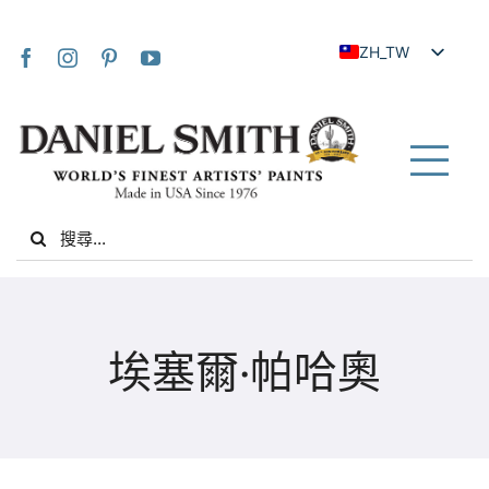
Skip
to
ZH_TW
content
EN
JA
FR
Tog
IT
Nav
Search
DE
for:
ES
NL
家
UK
埃塞爾·帕哈奧
VI
關於我們
ZH
社群