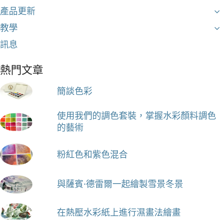
產品更新
教學
訊息
熱門文章
簡談色彩
使用我們的調色套裝，掌握水彩顏料調色
的藝術
粉紅色和紫色混合
與薩賓·德雷爾一起繪製雪景冬景
在熱壓水彩紙上進行濕畫法繪畫