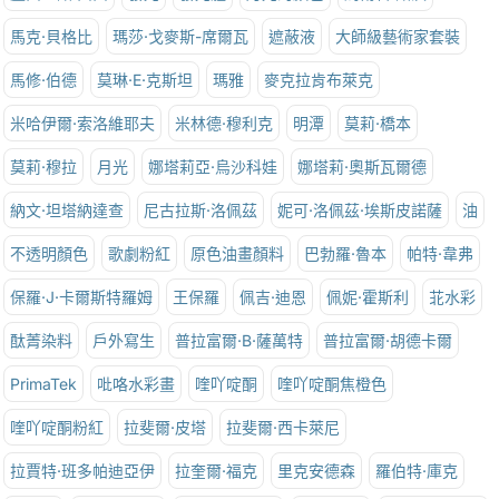
馬克·貝格比
瑪莎·戈麥斯-席爾瓦
遮蔽液
大師級藝術家套裝
馬修·伯德
莫琳·E·克斯坦
瑪雅
麥克拉肯布萊克
米哈伊爾·索洛維耶夫
米林德·穆利克
明潭
莫莉·橋本
莫莉·穆拉
月光
娜塔莉亞·烏沙科娃
娜塔莉·奧斯瓦爾德
納文·坦塔納達查
尼古拉斯·洛佩茲
妮可·洛佩茲·埃斯皮諾薩
油
不透明顏色
歌劇粉紅
原色油畫顏料
巴勃羅·魯本
帕特·韋弗
保羅·J·卡爾斯特羅姆
王保羅
佩吉·迪恩
佩妮·霍斯利
苝水彩
酞菁染料
戶外寫生
普拉富爾·B·薩萬特
普拉富爾·胡德卡爾
PrimaTek
吡咯水彩畫
喹吖啶酮
喹吖啶酮焦橙色
喹吖啶酮粉紅
拉斐爾·皮塔
拉斐爾·西卡萊尼
拉賈特·班多帕迪亞伊
拉奎爾·福克
里克安德森
羅伯特·庫克