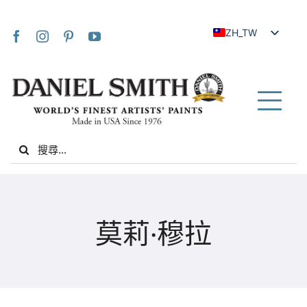
Skip
to
ZH_TW
content
EN
JA
FR
Tog
IT
Nav
Search
DE
for:
ES
NL
家
UK
莫莉·穆拉
VI
關於我們
ZH
社群