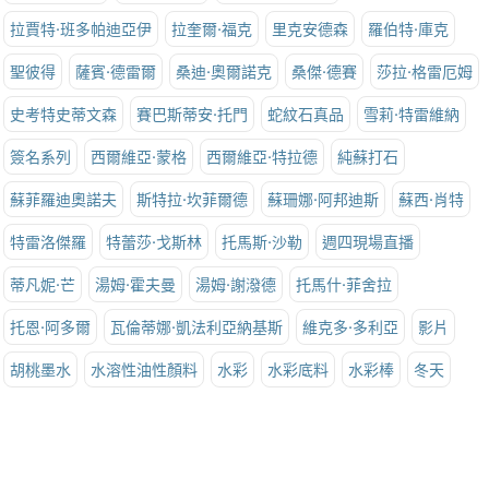
拉賈特·班多帕迪亞伊
拉奎爾·福克
里克安德森
羅伯特·庫克
聖彼得
薩賓·德雷爾
桑迪·奧爾諾克
桑傑·德賽
莎拉·格雷厄姆
史考特史蒂文森
賽巴斯蒂安·托門
蛇紋石真品
雪莉·特雷維納
簽名系列
西爾維亞·蒙格
西爾維亞·特拉德
純蘇打石
蘇菲羅迪奧諾夫
斯特拉·坎菲爾德
蘇珊娜·阿邦迪斯
蘇西·肖特
特雷洛傑羅
特蕾莎·戈斯林
托馬斯·沙勒
週四現場直播
蒂凡妮·芒
湯姆·霍夫曼
湯姆·謝潑德
托馬什·菲舍拉
托恩·阿多爾
瓦倫蒂娜·凱法利亞納基斯
維克多·多利亞
影片
胡桃墨水
水溶性油性顏料
水彩
水彩底料
水彩棒
冬天