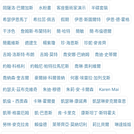
岡薩洛·巴爾加斯
水粉畫
客座藝術家演示
半碟套裝
希瑟伊恩馬丁
希拉蕊·佩吉
假期
伊恩·斯圖爾特
伊恩·德·霍格
干涉色
詹姆斯·布蘭特利
簡·哈特
簡敏
簡·布倫德爾
簡戴維斯
週建生
楊紫瓊
珍·海恩斯
珍妮·麥肯齊
吉姆·洛斯特·布朗
吉姆·莫特
喬安娜·巴納姆
喬迪·史蒂爾
約翰·科格利
約翰尼·帕特拉馬尼斯
喬琳·奧利維爾
喬納森·奎吉爾
豪爾赫·科爾普納
何塞·埃雷拉·加列戈斯
約瑟夫·茲布克維奇
朱迪·穆德
朱莉·安·卡爾森
Karen Mai
凱倫‧西奧森
卡琳·霍爾曼
凱瑟琳·康諾弗
凱瑟琳麥克爾韋恩
凱蒂·格雷厄姆
凱·巴恩斯
肯·卡里克
康斯坦丁·斯特霍夫
勞林·麥克拉肯
賴倫德
萊蒂齊亞·莫納切利
莉比貝爾
琳達娃娃