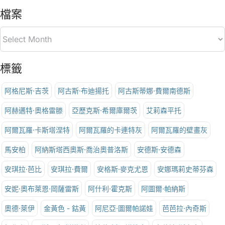
檔案
標籤
阿格尼斯·吉茨
阿古斯·布迪揚托
阿古斯蒂娜·費爾南德斯
阿赫邁特·奧格雷滕
亞歷克斯·希爾庫爾茨
艾莉森平托
阿爾瓦羅·卡斯塔涅特
阿爾瓦羅的卡連特灰
阿爾瓦羅的壁畫灰
馬安柏
阿納斯塔西奧斯·喬治奧普洛斯
安德斯·安德森
安琪拉·芭比
安琪拉·費爾
安格斯·麥克尤恩
安娜瑪莉史蒂芬森
安妮·奧布萊恩·岡薩雷斯
阿什利·霍克斯
阿圖爾·帕納斯
奧德·萊伊
金黃色 - 鈷黃
阿尼亞·圖爾帕諾娃
芭芭拉·內奇斯