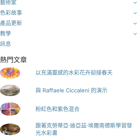
藝術家
色彩故事
產品更新
教學
訊息
熱門文章
以充滿靈感的水彩花卉迎接春天
與 Raffaele Ciccaleni 的演示
粉紅色和紫色混合
跟著克勞蒂亞·迪亞茲·埃爾南德斯學習發
光水彩畫