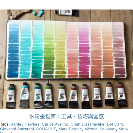
產品
活動
部落格
資源
尋找零售商
聯絡我們
水粉畫指南：工具、技巧與靈感
Tags:
Ashley Hawkes
,
Carlos Avelino
,
Chan Dissanayake
,
Dot Card
,
Giovanni Balzarani
,
GOUACHE
,
Mark Begbie
,
Michael Solovyev
,
Molly
訂閱