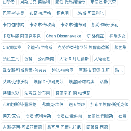
初學者
貝斯尼克·傑邁利
鮑伯·托馬諾維奇
布倫達·斯文森
巴菲·考夫曼
布奇·克里格
鎘色調
卡洛斯·阿韋利諾
卡門·加德納
卡洛琳·布坎南
卡洛琳·迪布爾
凱莉·羅茨·沃勒
卡塔琳娜·阿爾克馬克
Chan Dissanayake
切·洛佩茲
神隱少女
CIE實驗室
辛迪·布里格斯
克勞蒂亞·迪亞茲·埃爾南德斯
顏色集
顏色工具
色輪
公司新聞
大衛·R·丹尼爾斯
大衛泰勒
戴安娜·科斯喬爾-普弗弗
迪諾·帕哈奧
唐娜·艾奇遜·朱莉
點卡
艾瑪·范德沃特
埃爾金·伊爾馬茲
埃塞爾·帕哈奧
活動
特細水彩
法齊亞·沙布南
費爾南多·德·帕伊瓦
弗朗切斯科·豐塔納
弗蘭克·埃伯
週五樂趣
加布里埃爾·斯托克頓
傑夫·艾倫
喬治·波利蒂斯
喬治亞·曼蘇爾
葛爾達·門滕斯
石膏
吉娜·羅西·阿姆菲爾德
喬瓦尼·巴爾扎拉尼
岡薩羅·西德