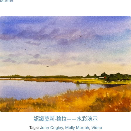
Murrah
認識莫莉·穆拉——水彩演示
Tags:
John Cogley
,
Molly Murrah
,
Video