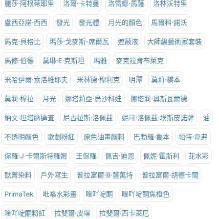
麗莎·阿根蒂耶里
洛爾·卡特曼
洛雷娜·馬薩
洛林沃特里
盧西亞諾·西西
發光
發光體
月光的顏色
馬爾科·諾沃
馬克·貝格比
瑪莎·戈麥斯-席爾瓦
遮蔽液
大師級藝術家套裝
馬修·伯德
莫琳·E·克斯坦
瑪雅
麥克拉肯布萊克
米哈伊爾·索洛維耶夫
米林德·穆利克
明潭
莫莉·橋本
莫莉·穆拉
月光
娜塔莉亞·烏沙科娃
娜塔莉·奧斯瓦爾德
納文·坦塔納達查
尼古拉斯·洛佩茲
妮可·洛佩茲·埃斯皮諾薩
油
不透明顏色
歌劇粉紅
原色油畫顏料
巴勃羅·魯本
帕特·韋弗
保羅·J·卡爾斯特羅姆
王保羅
佩吉·迪恩
佩妮·霍斯利
苝水彩
酞菁染料
戶外寫生
普拉富爾·B·薩萬特
普拉富爾·胡德卡爾
PrimaTek
吡咯水彩畫
喹吖啶酮
喹吖啶酮焦橙色
喹吖啶酮粉紅
拉斐爾·皮塔
拉斐爾·西卡萊尼