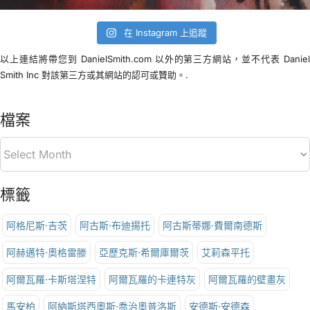
在 Instagram 上追蹤
以上連結將帶您到 DanielSmith.com 以外的第三方網站，並不代表 Danie
Smith Inc 對該第三方或其網站的認可或贊助。.
檔案
標籤
阿格尼斯·吉茨
阿古斯·布迪揚托
阿古斯蒂娜·費爾南德斯
阿赫邁特·奧格雷滕
亞歷克斯·希爾庫爾茨
艾莉森平托
阿爾瓦羅·卡斯塔涅特
阿爾瓦羅的卡連特灰
阿爾瓦羅的壁畫灰
馬安柏
阿納斯塔西奧斯·喬治奧普洛斯
安德斯·安德森