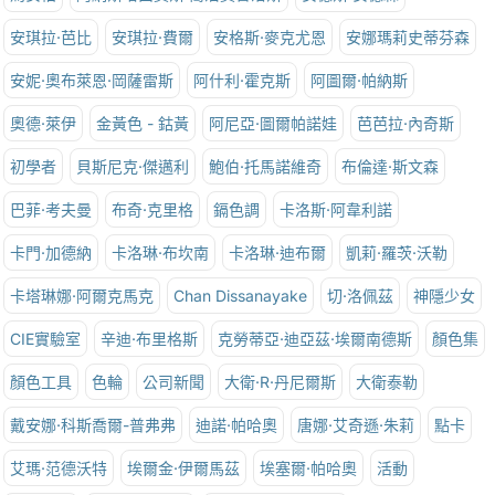
安琪拉·芭比
安琪拉·費爾
安格斯·麥克尤恩
安娜瑪莉史蒂芬森
安妮·奧布萊恩·岡薩雷斯
阿什利·霍克斯
阿圖爾·帕納斯
奧德·萊伊
金黃色 - 鈷黃
阿尼亞·圖爾帕諾娃
芭芭拉·內奇斯
初學者
貝斯尼克·傑邁利
鮑伯·托馬諾維奇
布倫達·斯文森
巴菲·考夫曼
布奇·克里格
鎘色調
卡洛斯·阿韋利諾
卡門·加德納
卡洛琳·布坎南
卡洛琳·迪布爾
凱莉·羅茨·沃勒
卡塔琳娜·阿爾克馬克
Chan Dissanayake
切·洛佩茲
神隱少女
CIE實驗室
辛迪·布里格斯
克勞蒂亞·迪亞茲·埃爾南德斯
顏色集
顏色工具
色輪
公司新聞
大衛·R·丹尼爾斯
大衛泰勒
戴安娜·科斯喬爾-普弗弗
迪諾·帕哈奧
唐娜·艾奇遜·朱莉
點卡
艾瑪·范德沃特
埃爾金·伊爾馬茲
埃塞爾·帕哈奧
活動