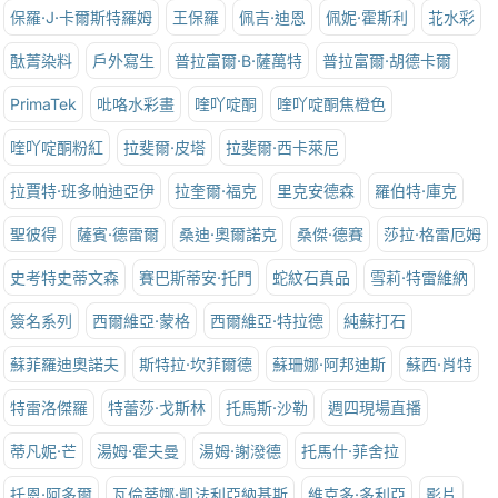
保羅·J·卡爾斯特羅姆
王保羅
佩吉·迪恩
佩妮·霍斯利
苝水彩
酞菁染料
戶外寫生
普拉富爾·B·薩萬特
普拉富爾·胡德卡爾
PrimaTek
吡咯水彩畫
喹吖啶酮
喹吖啶酮焦橙色
喹吖啶酮粉紅
拉斐爾·皮塔
拉斐爾·西卡萊尼
拉賈特·班多帕迪亞伊
拉奎爾·福克
里克安德森
羅伯特·庫克
聖彼得
薩賓·德雷爾
桑迪·奧爾諾克
桑傑·德賽
莎拉·格雷厄姆
史考特史蒂文森
賽巴斯蒂安·托門
蛇紋石真品
雪莉·特雷維納
簽名系列
西爾維亞·蒙格
西爾維亞·特拉德
純蘇打石
蘇菲羅迪奧諾夫
斯特拉·坎菲爾德
蘇珊娜·阿邦迪斯
蘇西·肖特
特雷洛傑羅
特蕾莎·戈斯林
托馬斯·沙勒
週四現場直播
蒂凡妮·芒
湯姆·霍夫曼
湯姆·謝潑德
托馬什·菲舍拉
托恩·阿多爾
瓦倫蒂娜·凱法利亞納基斯
維克多·多利亞
影片