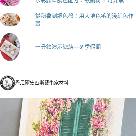
水彩顏料調色配方：歌劇粉 + 月光黑
從秘魯到調色盤：用大地色系的淺紅色作
畫
一分鐘演示總結—冬季假期
丹尼爾史密斯藝術家材料