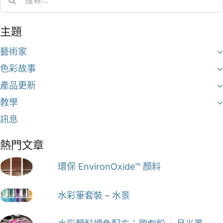
for:
主題
藝術家
色彩故事
產品更新
教學
訊息
熱門文章
環保 EnvironOxide™ 顏料
水彩筆套裝 – 水景