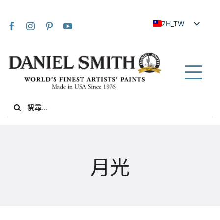
Skip
to
ZH_TW
content
EN
JA
FR
Tog
IT
Nav
Search
DE
for:
ES
NL
家
UK
月光
VI
關於我們
ZH
社群