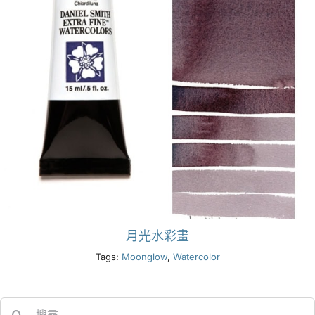
月光水彩畫
Tags:
Moonglow
,
Watercolor
Search