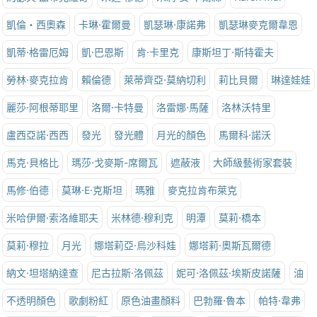
凱倫‧西奧森
卡琳·霍爾曼
凱瑟琳·康諾弗
凱瑟琳麥克爾韋恩
凱蒂·格雷厄姆
凱·巴恩斯
肯·卡里克
康斯坦丁·斯特霍夫
勞林·麥克拉肯
賴倫德
萊蒂齊亞·莫納切利
莉比貝爾
琳達娃娃
麗莎·阿根蒂耶里
洛爾·卡特曼
洛雷娜·馬薩
洛林沃特里
盧西亞諾·西西
發光
發光體
月光的顏色
馬爾科·諾沃
馬克·貝格比
瑪莎·戈麥斯-席爾瓦
遮蔽液
大師級藝術家套裝
馬修·伯德
莫琳·E·克斯坦
瑪雅
麥克拉肯布萊克
米哈伊爾·索洛維耶夫
米林德·穆利克
明潭
莫莉·橋本
莫莉·穆拉
月光
娜塔莉亞·烏沙科娃
娜塔莉·奧斯瓦爾德
納文·坦塔納達查
尼古拉斯·洛佩茲
妮可·洛佩茲·埃斯皮諾薩
油
不透明顏色
歌劇粉紅
原色油畫顏料
巴勃羅·魯本
帕特·韋弗