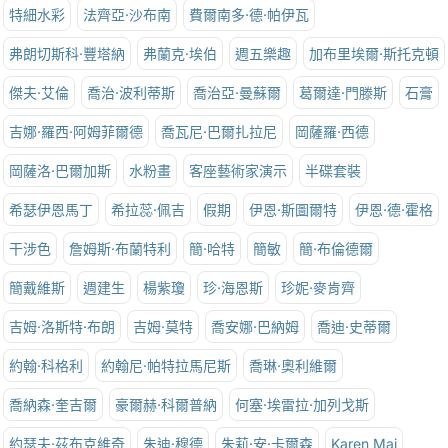
特細水彩
法齊亞·沙布南
費爾南多·德·帕伊瓦
弗朗切斯科·豐塔納
弗蘭克·埃伯
週五樂趣
加布里埃爾·斯托克頓
傑夫·艾倫
喬治·波利蒂斯
喬治亞·曼蘇爾
葛爾達·門滕斯
石膏
吉娜·羅西·阿姆菲爾德
喬瓦尼·巴爾扎拉尼
岡薩羅·西德
岡薩洛·巴爾加斯
水粉畫
客座藝術家演示
半碟套裝
希瑟伊恩馬丁
希拉蕊·佩吉
假期
伊恩·斯圖爾特
伊恩·德·霍格
干涉色
詹姆斯·布蘭特利
簡·哈特
簡敏
簡·布倫德爾
簡戴維斯
週建生
楊紫瓊
珍·海恩斯
珍妮·麥肯齊
吉姆·洛斯特·布朗
吉姆·莫特
喬安娜·巴納姆
喬迪·史蒂爾
約翰·科格利
約翰尼·帕特拉馬尼斯
喬琳·奧利維爾
喬納森·奎吉爾
豪爾赫·科爾普納
何塞·埃雷拉·加列戈斯
約瑟夫·茲布克維奇
朱迪·穆德
朱莉·安·卡爾森
Karen Mai