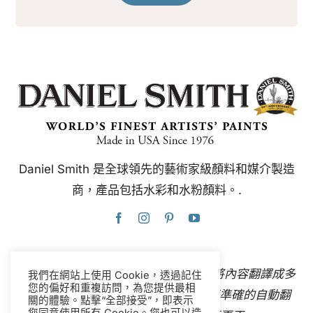
Daniel Smith 是全球領先的藝術家級顏料和媒介製造
商，產品包括水彩和水粉顏料。.
本網站使用Google翻譯，可即時自動將內容翻譯成多
我們在網站上使用 Cookie，透過記住
您的偏好和重複訪問，為您提供最相
種語言。
聯絡我們
如果您發現任何不準確的自動翻
關的體驗。點擊“全部接受”，即表示