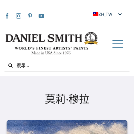
Skip
to
ZH_TW
content
EN
JA
FR
Tog
IT
Nav
Search
DE
for:
ES
NL
家
UK
莫莉·穆拉
VI
關於我們
ZH
社群