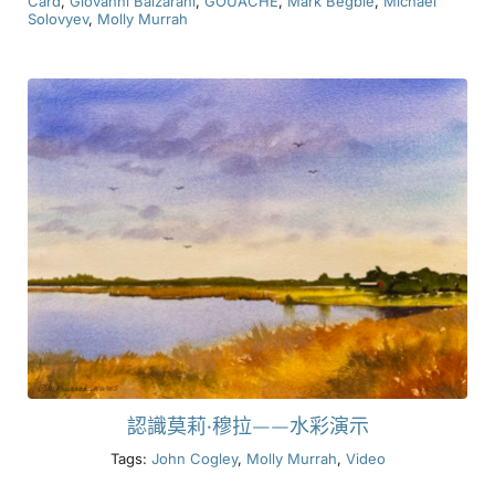
Card
,
Giovanni Balzarani
,
GOUACHE
,
Mark Begbie
,
Michael
Solovyev
,
Molly Murrah
認識莫莉·穆拉——水彩演示
Tags:
John Cogley
,
Molly Murrah
,
Video