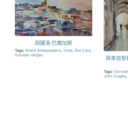
岡薩洛·巴爾加斯
Tags:
Brand Ambassadors
,
Chile
,
Dot Card
,
Gonzalo Vargas
與來自智
Tags:
Gonzal
John Cogley