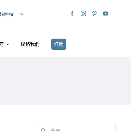
繁體中文
nglish
日本語
rançais
商
聯絡我們
訂閱
taliano
Deutsch
spañol
ederlands
країнська
iếng Việt
简体中文
Search