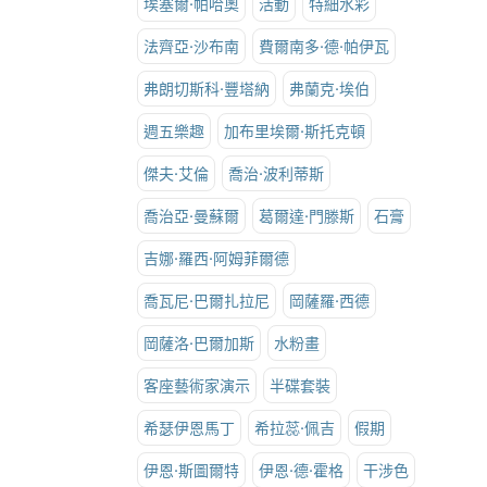
埃塞爾·帕哈奧
活動
特細水彩
法齊亞·沙布南
費爾南多·德·帕伊瓦
弗朗切斯科·豐塔納
弗蘭克·埃伯
週五樂趣
加布里埃爾·斯托克頓
傑夫·艾倫
喬治·波利蒂斯
喬治亞·曼蘇爾
葛爾達·門滕斯
石膏
吉娜·羅西·阿姆菲爾德
喬瓦尼·巴爾扎拉尼
岡薩羅·西德
岡薩洛·巴爾加斯
水粉畫
客座藝術家演示
半碟套裝
希瑟伊恩馬丁
希拉蕊·佩吉
假期
伊恩·斯圖爾特
伊恩·德·霍格
干涉色