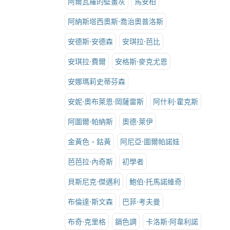
阿爾瓦羅的壁畫灰
馬安柏
阿納斯塔西奧斯·喬治奧普洛斯
安德斯·安德森
安琪拉·芭比
安琪拉·費爾
安格斯·麥克尤恩
安娜瑪莉史蒂芬森
安妮·奧布萊恩·岡薩雷斯
阿什利·霍克斯
阿圖爾·帕納斯
奧德·萊伊
金黃色 - 鈷黃
阿尼亞·圖爾帕諾娃
芭芭拉·內奇斯
初學者
貝斯尼克·傑邁利
鮑伯·托馬諾維奇
布倫達·斯文森
巴菲·考夫曼
布奇·克里格
鎘色調
卡洛斯·阿韋利諾