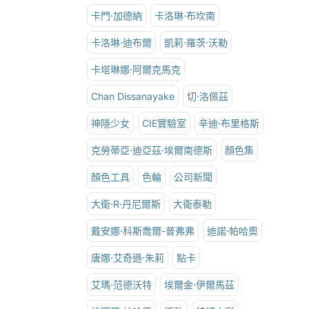
卡門·加德納
卡洛琳·布坎南
卡洛琳·迪布爾
凱莉·羅茨·沃勒
卡塔琳娜·阿爾克馬克
Chan Dissanayake
切·洛佩茲
神隱少女
CIE實驗室
辛迪·布里格斯
克勞蒂亞·迪亞茲·埃爾南德斯
顏色集
顏色工具
色輪
公司新聞
大衛·R·丹尼爾斯
大衛泰勒
戴安娜·科斯喬爾-普弗弗
迪諾·帕哈奧
唐娜·艾奇遜·朱莉
點卡
艾瑪·范德沃特
埃爾金·伊爾馬茲