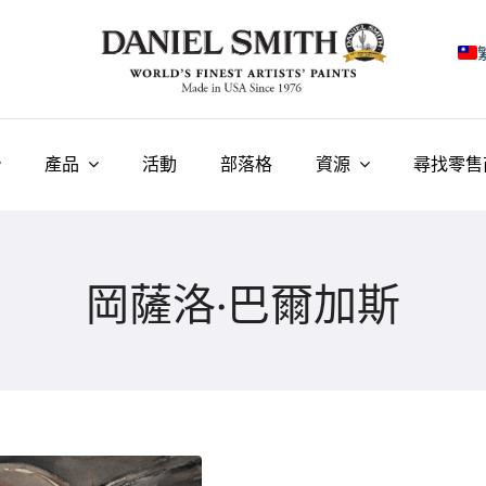
E
F
產品
活動
部落格
資源
尋找零售
I
E
岡薩洛·巴爾加斯
N
У
T