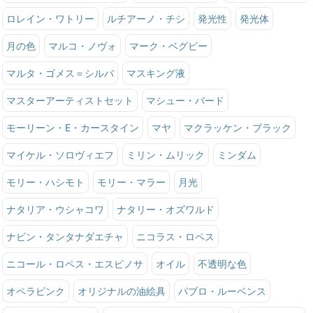
ロレイン・ワトリー
ルチアーノ・チシ
発光性
発光体
月の色
マルコ・ノヴォ
マーク・ベグビー
マルタ・ゴメス＝シルバ
マスキング液
マスターアーティストセット
マシュー・バード
モーリーン・E・カースタイン
マヤ
マクラッケン・ブラック
マイケル・ソロヴィエフ
ミリン・ムリック
ミンダム
モリー・ハシモト
モリー・マラー
月光
ナタリア・ウシャコワ
ナタリー・オズワルド
ナビン・タンタナダエチャ
ニコラス・ロペス
ニコール・ロペス・エスピノサ
オイル
不透明な色
オペラピンク
オリジナルの油絵具
パブロ・ルーベンス