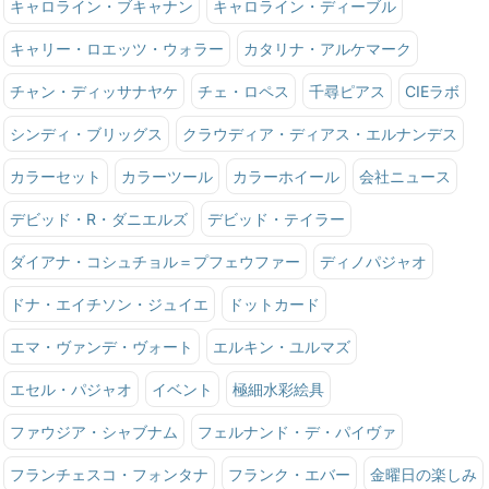
キャロライン・ブキャナン
キャロライン・ディーブル
キャリー・ロエッツ・ウォラー
カタリナ・アルケマーク
チャン・ディッサナヤケ
チェ・ロペス
千尋ピアス
CIEラボ
シンディ・ブリッグス
クラウディア・ディアス・エルナンデス
カラーセット
カラーツール
カラーホイール
会社ニュース
デビッド・R・ダニエルズ
デビッド・テイラー
ダイアナ・コシュチョル＝プフェウファー
ディノパジャオ
ドナ・エイチソン・ジュイエ
ドットカード
エマ・ヴァンデ・ヴォート
エルキン・ユルマズ
エセル・パジャオ
イベント
極細水彩絵具
ファウジア・シャブナム
フェルナンド・デ・パイヴァ
フランチェスコ・フォンタナ
フランク・エバー
金曜日の楽しみ