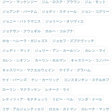
ジーン・マッケンジー
ジム・ロステ・ブラウン
ジム・モット
ジョアンナ・バーナム
ジョディ・スティール
ジョン・コグリー
ジョニー・パトラマニス
ジョリーン・オリヴィエ
ジョナサン・クウェギル
ホルヘ・コルプナ
ホセ・ヘレーラ・ガジェゴス
ジョセフ・ズブクヴィッチ
ジュディ・マッド
ジュリー・アン・カールソン
カレン・マイ
カレン・シオソン
カーリン・ホルマン
キャスリーン・コノバー
キャスリーン・マクエルウェイン
ケイティ・グラハム
ケイ・バーンズ
ケン・カーリック
コンスタンチン・ステルホフ
ローリン・マクラッケン
レナード・ライ
レティツィア・モナチェッリ
リビー・ベル
リンダ・ドール
リサ・アルジェンティエリ
ロエル・カトマン
ロレーナ・マッサ