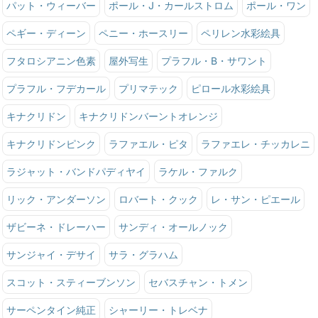
パット・ウィーバー
ポール・J・カールストロム
ポール・ワン
ペギー・ディーン
ペニー・ホースリー
ペリレン水彩絵具
フタロシアニン色素
屋外写生
プラフル・B・サワント
プラフル・フデカール
プリマテック
ピロール水彩絵具
キナクリドン
キナクリドンバーントオレンジ
キナクリドンピンク
ラファエル・ピタ
ラファエレ・チッカレニ
ラジャット・バンドパディヤイ
ラケル・ファルク
リック・アンダーソン
ロバート・クック
レ・サン・ピエール
ザビーネ・ドレーハー
サンディ・オールノック
サンジャイ・デサイ
サラ・グラハム
スコット・スティーブンソン
セバスチャン・トメン
サーペンタイン純正
シャーリー・トレベナ