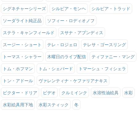
シグネチャーシリーズ
シルビア・モンヘ
シルビア・トラッド
ソーダライト純正品
ソフィー・ロディオノフ
ステラ・キャンフィールド
スサナ・アブンディス
スージー・ショート
テレ・ロジェロ
テレサ・ゴースリング
トーマス・シャラー
木曜日のライブ配信
ティファニー・マング
トム・ホフマン
トム・シェパード
トマーシュ・フィシェラ
トン・アドール
ヴァレンティナ・ケファリアナキス
ビクター・ドリア
ビデオ
クルミインク
水溶性油絵具
水彩
水彩絵具用下地
水彩スティック
冬