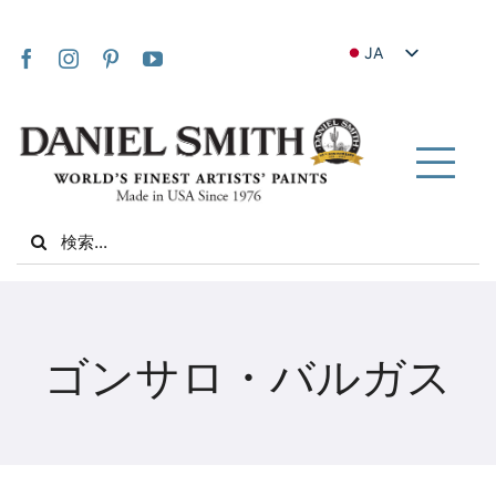
Skip
to
JA
content
EN
FR
IT
Tog
DE
Nav
Search
ES
for:
NL
UK
家
VI
ゴンサロ・バルガス
ZH
私たちについて
ZH_TW
コミュニティ